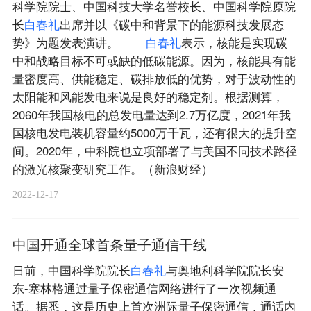
科学院院士、中国科技大学名誉校长、中国科学院原院
长
白
春
礼
出席并以《碳中和背景下的能源科技发展态
势》为题发表演讲。
白
春
礼
表示，核能是实现碳
中和战略目标不可或缺的低碳能源。因为，核能具有能
量密度高、供能稳定、碳排放低的优势，对于波动性的
太阳能和风能发电来说是良好的稳定剂。根据测算，
2060年我国核电的总发电量达到2.7万亿度，2021年我
国核电发电装机容量约5000万千瓦，还有很大的提升空
间。2020年，中科院也立项部署了与美国不同技术路径
的激光核聚变研究工作。（新浪财经）
2022-12-17
中国开通全球首条量子通信干线
日前，中国科学院院长
白
春
礼
与奥地利科学院院长安
东-塞林格通过量子保密通信网络进行了一次视频通
话。据悉，这是历史上首次洲际量子保密通信，通话内