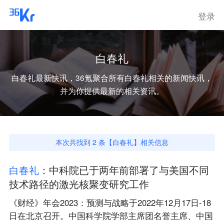
登录
白春礼
白春礼
最新快讯，36氪聚合所有
白春礼
相关的新闻快讯，
并为你提供最新的相关资讯。
本次共找到
2
条【
白春礼
】相关信息
白
春
礼
：中科院已于两年前部署了与美国不同
技术路径的激光核聚变研究工作
《财经》年会2023：预测与战略于2022年12月17日-18
日在北京召开。中国科学院学部主席团名誉主席、中国