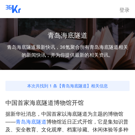
登录
青岛海底隧道
青岛海底隧道
最新快讯，36氪聚合所有
青岛海底隧道
相关
的新闻快讯，并为你提供最新的相关资讯。
本次共找到
1
条【
青岛海底隧道
】相关信息
中国首家海底隧道博物馆开馆
据新华社消息，中国首家以海底隧道为主题的博物馆
——
青
岛
海
底
隧
道
博物馆近日正式开馆，它是集知识普
及、安全教育、文化观摩、档案珍藏、休闲体验等多种