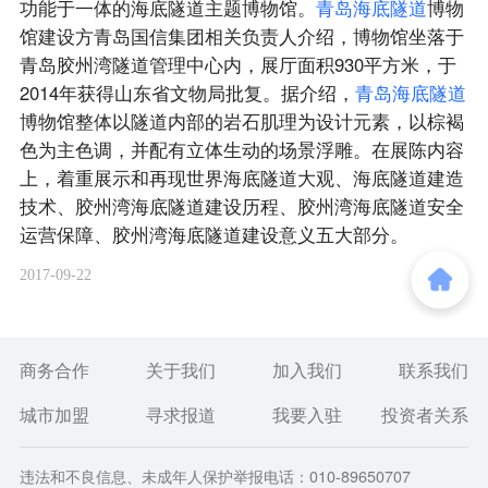
功能于一体的海底隧道主题博物馆。
青
岛
海
底
隧
道
博物
馆建设方青岛国信集团相关负责人介绍，博物馆坐落于
青岛胶州湾隧道管理中心内，展厅面积930平方米，于
2014年获得山东省文物局批复。据介绍，
青
岛
海
底
隧
道
博物馆整体以隧道内部的岩石肌理为设计元素，以棕褐
色为主色调，并配有立体生动的场景浮雕。在展陈内容
上，着重展示和再现世界海底隧道大观、海底隧道建造
技术、胶州湾海底隧道建设历程、胶州湾海底隧道安全
运营保障、胶州湾海底隧道建设意义五大部分。
2017-09-22
商务合作
关于我们
加入我们
联系我们
城市加盟
寻求报道
我要入驻
投资者关系
违法和不良信息、未成年人保护举报电话：010-89650707