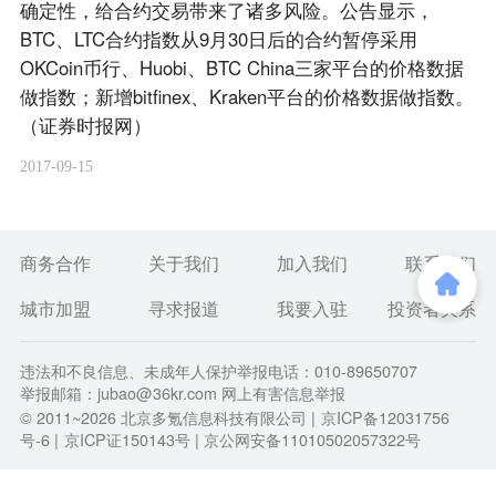
确定性，给合约交易带来了诸多风险。公告显示，
BTC、LTC合约指数从9月30日后的合约暂停采用
OKCoin币行、Huobi、BTC China三家平台的价格数据
做指数；新增bitfinex、Kraken平台的价格数据做指数。
（证券时报网）
2017-09-15
商务合作
关于我们
加入我们
联系我们
城市加盟
寻求报道
我要入驻
投资者关系
违法和不良信息、未成年人保护举报电话：010-89650707
举报邮箱：jubao@36kr.com 网上有害信息举报
© 2011~
2026
北京多氪信息科技有限公司 |
京ICP备12031756
号-6
|
京ICP证150143号
| 京公网安备11010502057322号