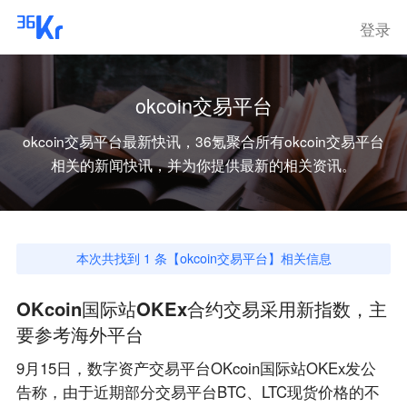
登录
okcoin交易平台
okcoin交易平台
最新快讯，36氪聚合所有
okcoin交易平台
相关的新闻快讯，并为你提供最新的相关资讯。
本次共找到
1
条【
okcoin交易平台
】相关信息
OKcoin国际站OKEx合约交易采用新指数，主
要参考海外平台
9月15日，数字资产交易平台OKcoin国际站OKEx发公
告称，由于近期部分交易平台BTC、LTC现货价格的不