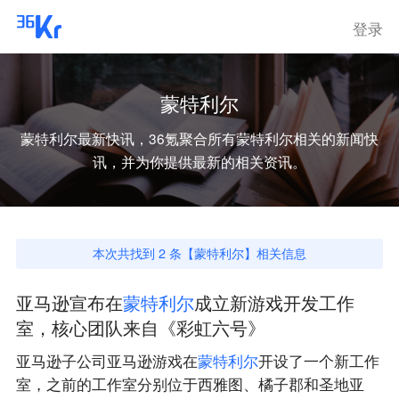
登录
蒙特利尔
蒙特利尔
最新快讯，36氪聚合所有
蒙特利尔
相关的新闻快
讯，并为你提供最新的相关资讯。
本次共找到
2
条【
蒙特利尔
】相关信息
亚马逊宣布在
蒙
特
利
尔
成立新游戏开发工作
室，核心团队来自《彩虹六号》
亚马逊子公司亚马逊游戏在
蒙
特
利
尔
开设了一个新工作
室，之前的工作室分别位于西雅图、橘子郡和圣地亚