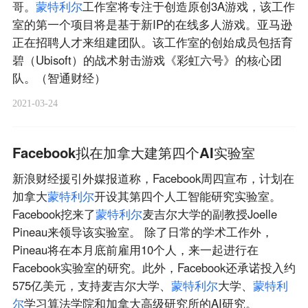
哥。
蒙
特
利
尔
工作室将专注于创造原创3A游戏，该工作
室的第一个项目将是基于新IP的在线多人游戏。亚马逊
正在招聘人才来组建团队。该工作室的创始成员包括育
碧（Ubisoft）的战术射击游戏《彩虹六号》的核心团
队。（智通财经）
2021-03-24
Facebook拟在加拿大建第四个AI实验室
新浪财经援引外媒报道称，Facebook周四宣布，计划在
加拿大
蒙
特
利
尔
开设其第四个人工智能研究实验室。
Facebook挖来了
蒙
特
利
尔
麦吉尔大学的副教授Joelle
Pineau来领导该实验室。 除了日常的学术工作外，
Pineau将在本月底前雇用10个人，来一起进行在
Facebook实验室的研究。此外，Facebook还承诺投入约
575亿美元，支持麦吉尔大学、
蒙
特
利
尔
大学、
蒙
特
利
尔
学习算法学院和加拿大高级研究所的AI研究。