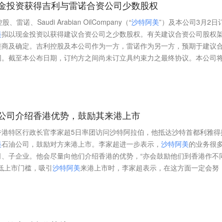
金投资获得吉利与雷诺合资公司少数股权
、Saudi Arabian OilCompany（“
沙
特
阿
美
”）及本公司3月2日
美
拟以现金投资以获得建议合资公司之少数股权。有关建议合资公司股权
磋商及确定。吉利控股及本公司作为一方，雷诺作为另一方，预期于建议
同。截至本公布日期，订约方之间尚未订立具约束力之最终协议。本公司
公司介绍香港优势，鼓励其来港上市
香港特区行政长官李家超5日率团访问沙特阿拉伯，他抵达沙特首都利雅得
美
石油公司，鼓励对方来港上市。李家超进一步表示，
沙
特
阿
美
的业务很
司、子企业。他会尽量向他们介绍香港的优势，“亦会鼓励他们到香港作不
低上市门槛，吸引
沙
特
阿
美
来港上市时，李家超表示，在这方面一定会努