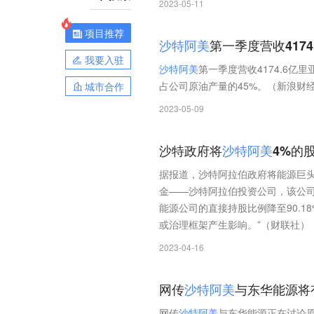
2023-05-11
项目推荐
沙
特
阿
美
第一季度营收417
我要入驻
沙
特
阿
美
第一季度营收4174.6亿
占公司原油产量的45%。（新浪财
城市合作
2023-05-09
沙特政府将
沙
特
阿
美
4%的
据报道，沙特阿拉伯政府将能源巨
金——沙特阿拉伯投资公司，该公司
能源公司的直接持股比例降至90.18
或治理框架产生影响。”（财联社）
2023-04-16
网传
沙
特
阿
美
与东华能源将
网传
沙
特
阿
美
与东华能源正在讨论