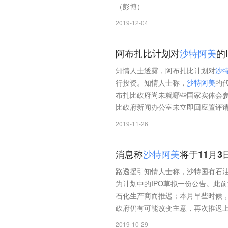
（彭博）
2019-12-04
阿布扎比计划对
沙
特
阿
美
的
知情人士透露，阿布扎比计划对
沙
行投资。知情人士称，
沙
特
阿
美
的
布扎比政府尚未就哪些国家实体会
比政府新闻办公室未立即回应置评
2019-11-26
消息称
沙
特
阿
美
将于11月3
路透援引知情人士称，沙特国有石
为计划中的IPO草拟一份公告。此
石化生产商而推迟；本月早些时候
政府仍有可能改变主意，再次推迟
2019-10-29