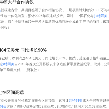
再签大型合作协议
美
就福建古雷二期项目签署了合作框架协议，二期项目计划建设1600万吨/
衍生物一体化装置，预计2025年底建成投产。同时，中国石化与
沙
特
阿
美
忘录，拟在沙特延布联合开发大型将液体原料转化成化工产品的项目，该
券时报）
84亿美元 同比增长90%
财务业绩，净利润达484亿美元，同比增长90%。据悉，受原油价格和销量
为
沙
特
阿
美
自2019年首次公开募股以来创造的新季度收益纪录。此外，公
于第三季度支付。（财联社）
定在区间高端
首次公开募股的价格定在推介区间顶端，这将让
沙
特
阿
美
成为全球有史以
阿
美
讨论了将IPO价格定在32里亚尔，此前的推介区间为30至32里亚尔