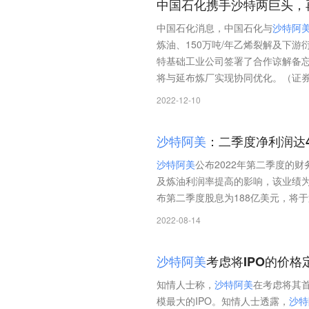
中国石化携手沙特两巨头，
中国石化消息，中国石化与
沙
特
阿
炼油、150万吨/年乙烯裂解及下游
特基础工业公司签署了合作谅解备
将与延布炼厂实现协同优化。（证
2022-12-10
沙
特
阿
美
：二季度净利润达4
沙
特
阿
美
公布2022年第二季度的
及炼油利润率提高的影响，该业绩
布第二季度股息为188亿美元，将
2022-08-14
沙
特
阿
美
考虑将IPO的价格
知情人士称，
沙
特
阿
美
在考虑将其
模最大的IPO。知情人士透露，
沙
特