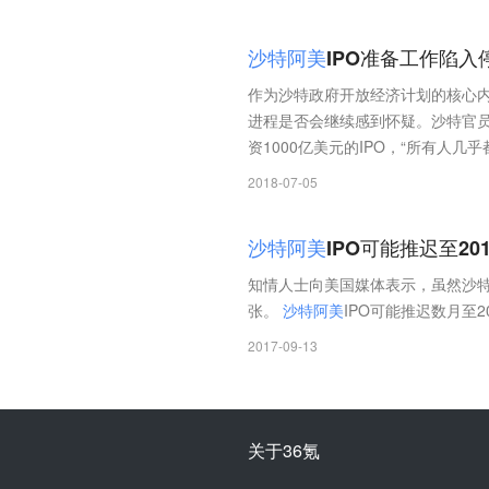
沙
特
阿
美
IPO准备工作陷入
作为沙特政府开放经济计划的核心
进程是否会继续感到怀疑。沙特官
资1000亿美元的IPO，“所有人
2018-07-05
沙
特
阿
美
IPO可能推迟至20
知情人士向美国媒体表示，虽然沙
张。
沙
特
阿
美
IPO可能推迟数月至
2017-09-13
关于36氪