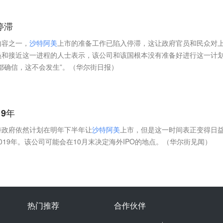
停滞
内容之一，
沙
特
阿
美
上市的准备工作已陷入停滞，这让政府官员和民众对
员和接近这一进程的人士表示，该公司和该国根本没有准备好进行这一计
几乎都确信，这不会发生”。（华尔街日报）
19年
特政府依然计划在明年下半年让
沙
特
阿
美
上市，但是这一时间表正变得日
2019年。该公司可能会在10月末决定海外IPO的地点。（华尔街见闻）
热门推荐
合作伙伴