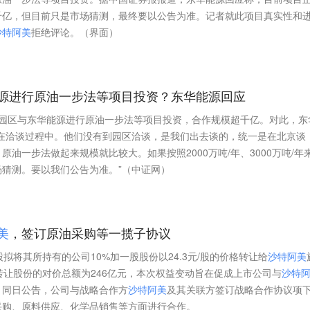
千亿，但目前只是市场猜测，最终要以公告为准。记者就此项目真实性和
沙
特
阿
美
拒绝评论。（界面）
源进行原油一步法等项目投资？东华能源回应
园区与东华能源进行原油一步法等项目投资，合作规模超千亿。对此，东
在洽谈过程中。他们没有到园区洽谈，是我们出去谈的，统一是在北京谈
油一步法做起来规模就比较大。如果按照2000万吨/年、3000万吨/年
猜测。要以我们公告为准。”（中证网）
美
，签订原油采购等一揽子协议
拟将其所持有的公司10%加一股股份以24.3元/股的价格转让给
沙
特
阿
美
，转让股份的对价总额为246亿元，本次权益变动旨在促成上市公司与
沙
特
。同日公告，公司与战略合作方
沙
特
阿
美
及其关联方签订战略合作协议项
采购、原料供应、化学品销售等方面进行合作。