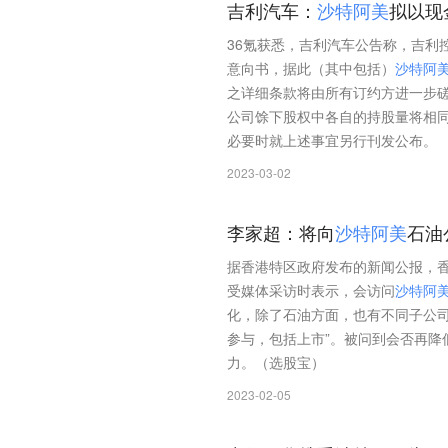
吉利汽车：
沙
特
阿
美
拟以现
36氪获悉，吉利汽车公告称，吉利控股、雷诺
意向书，据此（其中包括）
沙
特
阿
之详细条款将由所有订约方进一步
公司馀下股权中各自的持股量将相
必要时就上述事宜另行刊发公布。
2023-03-02
李家超：将向
沙
特
阿
美
石油
据香港特区政府发布的新闻公报，
受媒体采访时表示，会访问
沙
特
阿
化，除了石油方面，也有不同子公
参与，包括上市”。被问到会否再降
力。（选股宝）
2023-02-05