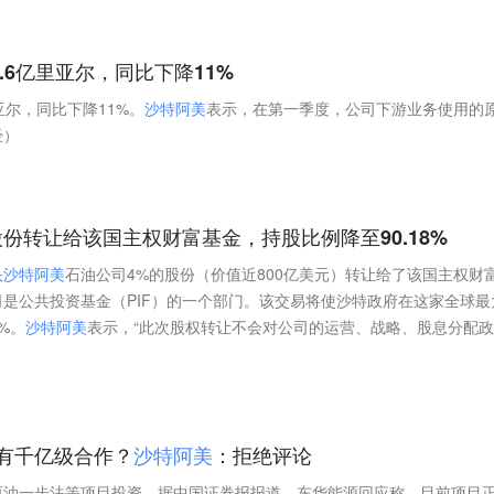
4.6亿里亚尔，同比下降11%
里亚尔，同比下降11%。
沙
特
阿
美
表示，在第一季度，公司下游业务使用的
经）
股份转让给该国主权财富基金，持股比例降至90.18%
头
沙
特
阿
美
石油公司4%的股份（价值近800亿美元）转让给了该国主权财
是公共投资基金（PIF）的一个部门。该交易将使沙特政府在这家全球最
%。
沙
特
阿
美
表示，“此次股权转让不会对公司的运营、战略、股息分配
有千亿级合作？
沙
特
阿
美
：拒绝评论
原油一步法等项目投资。据中国证券报报道，东华能源回应称，目前项目