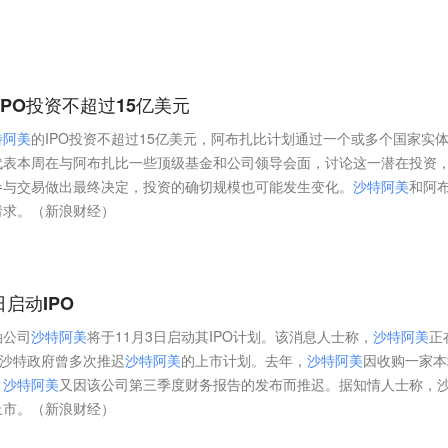
IPO投资不超过15亿美元
特
阿
美
的IPO投资不超过15亿美元，阿布扎比计划通过一个或多个国家实
代表本周在与阿布扎比一些顶级基金和公司领导会面，讨论这一潜在投资
参与交易做出最终决定，投资的确切规模也可能发生变化。
沙
特
阿
美
和阿
请求。（新浪财经）
日启动IPO
油公司
沙
特
阿
美
将于11月3日启动其IPO计划。该消息人士称，
沙
特
阿
美
正
前沙特政府曾多次推迟
沙
特
阿
美
的上市计划。去年，
沙
特
阿
美
因收购一家本
，
沙
特
阿
美
又因该公司第三季度财务报告的发布而推迟。据知情人士称，
上市。（新浪财经）