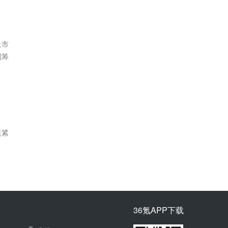
上市
划筹
益紧
36氪APP下载