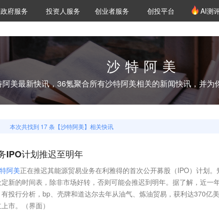
创投发布
项目推荐
核心服务
LP源计划
政府服务
投资人服务
创业者服务
创投平台
AI测
36氪Pro
VClub
VClub投资机构库
创投氪堂
城市之窗
投资机构职位推介
企业入驻
投资人认证
沙特阿美
特阿美
最新快讯，36氪聚合所有
沙特阿美
相关的新闻快讯，并为
本次共找到
17
条【
沙特阿美
】相关快讯
务IPO计划推迟至明年
特
阿
美
正在推迟其能源贸易业务在利雅得的首次公开募股（IPO）计划。
设定新的时间表，除非市场好转，否则可能会推迟到明年。据了解，近一
有投行分析，bp、壳牌和道达尔去年从油气、炼油贸易，获利达370亿
立上市。（界面）