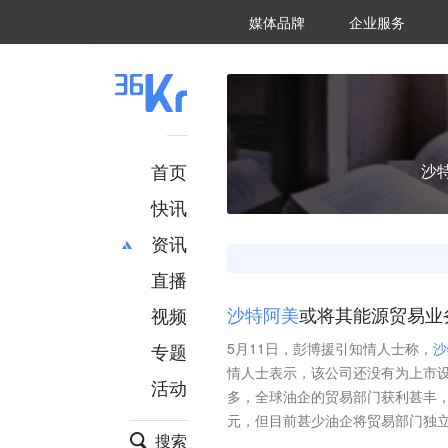
36氪Auto
数字时氪
企业号
未来消费
智能涌现
未来城市
启动Power on
媒体品牌
企业服务
企服点评
36氪出海
36氪研究院
潮生TIDE
36氪企服点评
36Kr研究院
36氪财经
职场bonus
36碳
后浪研究所
36Kr创新咨询
暗涌Waves
硬氪
氪睿研究院
首页
沙
快讯
资讯
直播
最新
推荐
创投
财经
视频
沙
特
阿
美
或将其能源贸易业
汽车
AI
专题
5月11日，彭博援引知情人士称，
沙
科技
项目推荐
情人士表示，该公司还没有为上市
活动
专精特新
安徽
多，全球油企的贸易部门获利甚丰，
元，但目前甚少油企将贸易部门独
搜索