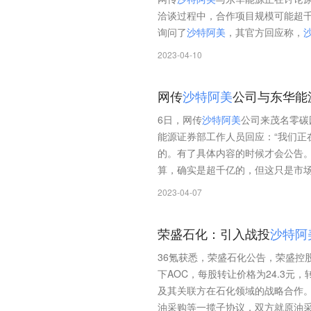
洽谈过程中，合作项目规模可能超
询问了
沙
特
阿
美
，其官方回应称，
2023-04-10
网传
沙
特
阿
美
公司与东华能
6日，网传
沙
特
阿
美
公司来茂名零碳
能源证券部工作人员回应：“我们正
的。有了具体内容的时候才会公告。原
算，确实是超千亿的，但这只是市场
2023-04-07
荣盛石化：引入战投
沙
特
阿
36氪获悉，荣盛石化公告，荣盛控股
下AOC，每股转让价格为24.3元
及其关联方在石化领域的战略合作
油采购等一揽子协议，双方就原油