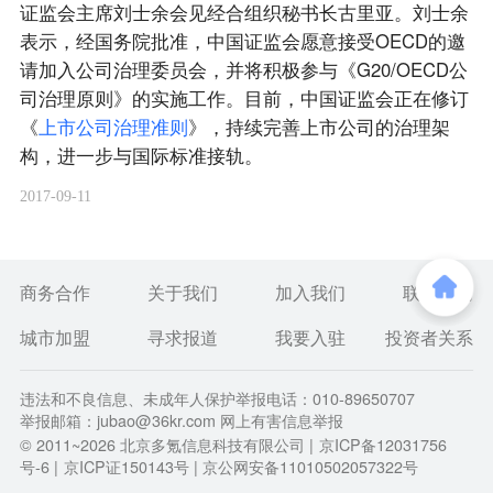
证监会主席刘士余会见经合组织秘书长古里亚。刘士余
表示，经国务院批准，中国证监会愿意接受OECD的邀
请加入公司治理委员会，并将积极参与《G20/OECD公
司治理原则》的实施工作。目前，中国证监会正在修订
《
上
市
公
司
治
理
准
则
》，持续完善上市公司的治理架
构，进一步与国际标准接轨。
2017-09-11
商务合作
关于我们
加入我们
联系我们
城市加盟
寻求报道
我要入驻
投资者关系
违法和不良信息、未成年人保护举报电话：010-89650707
举报邮箱：jubao@36kr.com 网上有害信息举报
© 2011~
2026
北京多氪信息科技有限公司 |
京ICP备12031756
号-6
|
京ICP证150143号
| 京公网安备11010502057322号