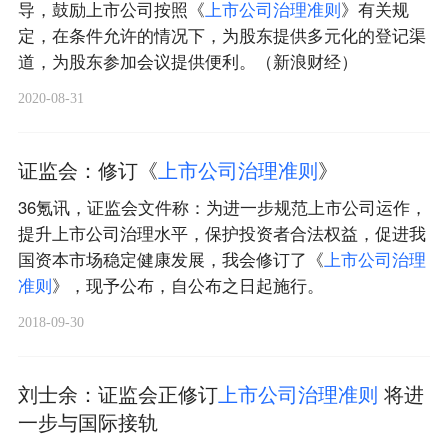
导，鼓励上市公司按照《
上
市
公
司
治
理
准
则
》有关规
定，在条件允许的情况下，为股东提供多元化的登记渠
道，为股东参加会议提供便利。（新浪财经）
2020-08-31
证监会：修订《
上
市
公
司
治
理
准
则
》
36氪讯，证监会文件称：为进一步规范上市公司运作，
提升上市公司治理水平，保护投资者合法权益，促进我
国资本市场稳定健康发展，我会修订了《
上
市
公
司
治
理
准
则
》，现予公布，自公布之日起施行。
2018-09-30
刘士余：证监会正修订
上
市
公
司
治
理
准
则
将进
一步与国际接轨