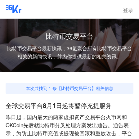
登录
比特币交易平台
比特币交易平台
最新快讯，36氪聚合所有
比特币交易平台
相关的新闻快讯，并为你提供最新的相关资讯。
本次共找到
1
条【
比特币交易平台
】相关信息
全球交易平台8月1日起将暂停充提服务
昨日起，国内最大的两家虚拟资产交易平台火币网和
OKCoin先后就比特币分叉处理方案发出通告。通告表
示，为防止比特币充值或提现被回滚和重放攻击，平台