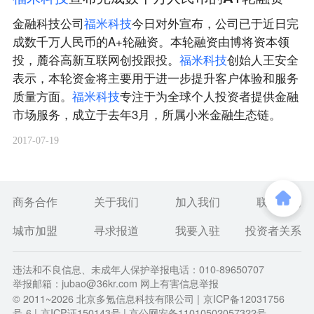
金融科技公司
福
米
科
技
今日对外宣布，公司已于近日完
成数千万人民币的A+轮融资。本轮融资由博将资本领
投，麓谷高新互联网创投跟投。
福
米
科
技
创始人王安全
表示，本轮资金将主要用于进一步提升客户体验和服务
质量方面。
福
米
科
技
专注于为全球个人投资者提供金融
市场服务，成立于去年3月，所属小米金融生态链。
2017-07-19
商务合作
关于我们
加入我们
联系我们
城市加盟
寻求报道
我要入驻
投资者关系
违法和不良信息、未成年人保护举报电话：010-89650707
举报邮箱：jubao@36kr.com 网上有害信息举报
© 2011~
2026
北京多氪信息科技有限公司 |
京ICP备12031756
号-6
|
京ICP证150143号
| 京公网安备11010502057322号