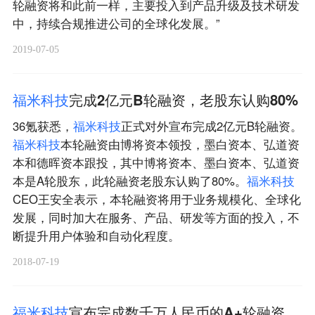
轮融资将和此前一样，主要投入到产品升级及技术研发
中，持续合规推进公司的全球化发展。”
2019-07-05
福
米
科
技
完成2亿元B轮融资，老股东认购80%
36氪获悉，
福
米
科
技
正式对外宣布完成2亿元B轮融资。
福
米
科
技
本轮融资由博将资本领投，墨白资本、弘道资
本和德晖资本跟投，其中博将资本、墨白资本、弘道资
本是A轮股东，此轮融资老股东认购了80%。
福
米
科
技
CEO王安全表示，本轮融资将用于业务规模化、全球化
发展，同时加大在服务、产品、研发等方面的投入，不
断提升用户体验和自动化程度。
2018-07-19
福
米
科
技
宣布完成数千万人民币的A+轮融资