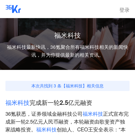
登录
福米科技
福米科技
最新快讯，36氪聚合所有
福米科技
相关的新闻快
讯，并为你提供最新的相关资讯。
本次共找到
3
条【
福米科技
】相关信息
福
米
科
技
完成新一轮2.5亿元融资
36氪获悉，证券领域金融科技公司
福
米
科
技
正式宣布完
成新一轮2.5亿元人民币融资，本轮融资由歌斐资产独
家战略投资。
福
米
科
技
创始人、CEO王安全表示：“本