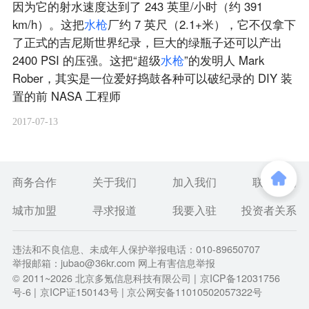
因为它的射水速度达到了 243 英里/小时（约 391
km/h）。这把
水
枪
厂约 7 英尺（2.1+米），它不仅拿下
了正式的吉尼斯世界纪录，巨大的绿瓶子还可以产出
2400 PSI 的压强。这把“超级
水
枪
”的发明人 Mark
Rober，其实是一位爱好捣鼓各种可以破纪录的 DIY 装
置的前 NASA 工程师
2017-07-13
商务合作
关于我们
加入我们
联系我们
城市加盟
寻求报道
我要入驻
投资者关系
违法和不良信息、未成年人保护举报电话：010-89650707
举报邮箱：jubao@36kr.com 网上有害信息举报
© 2011~
2026
北京多氪信息科技有限公司 |
京ICP备12031756
号-6
|
京ICP证150143号
| 京公网安备11010502057322号