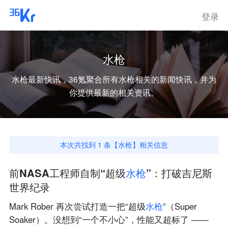
登录
水枪
水枪
最新快讯，36氪聚合所有
水枪
相关的新闻快讯，并为
你提供最新的相关资讯。
本次共找到
1
条【
水枪
】相关信息
前NASA工程师自制“超级
水
枪
”：打破吉尼斯
世界纪录
Mark Rober 再次尝试打造一把“超级
水
枪
”（Super
Soaker）。没想到“一个不小心”，性能又超标了 ——