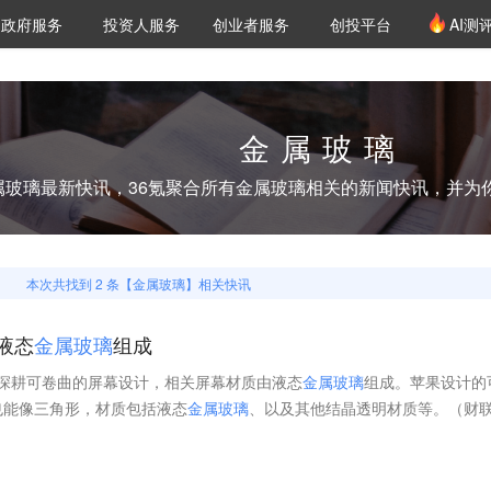
创投发布
项目推荐
核心服务
LP源计划
政府服务
投资人服务
创业者服务
创投平台
AI测
36氪Pro
VClub
VClub投资机构库
创投氪堂
城市之窗
投资机构职位推介
企业入驻
投资人认证
金属玻璃
属玻璃
最新快讯，36氪聚合所有
金属玻璃
相关的新闻快讯，并为
本次共找到
2
条【
金属玻璃
】相关快讯
液态
金
属
玻
璃
组成
项专利，深耕可卷曲的屏幕设计，相关屏幕材质由液态
金
属
玻
璃
组成。苹果设计的
也能像三角形，材质包括液态
金
属
玻
璃
、以及其他结晶透明材质等。（财