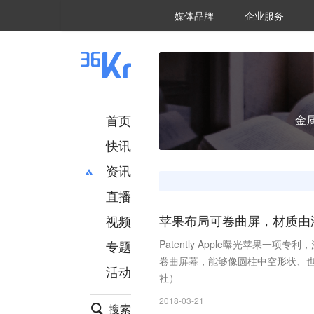
36氪Auto
数字时氪
企业号
未来消费
智能涌现
未来城市
启动Power on
媒体品牌
企业服务
企服点评
36氪出海
36氪研究院
潮生TIDE
36氪企服点评
36Kr研究院
36氪财经
职场bonus
36碳
后浪研究所
36Kr创新咨询
暗涌Waves
硬氪
氪睿研究院
首页
金
快讯
资讯
直播
最新
推荐
创投
财经
视频
苹果布局可卷曲屏，材质由
汽车
AI
专题
Patently Apple曝光苹果一
科技
项目推荐
卷曲屏幕，能够像圆柱中空形状、
活动
专精特新
安徽
社）
2018-03-21
搜索