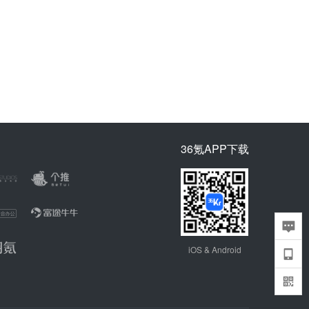
36氪APP下载
iOS & Android