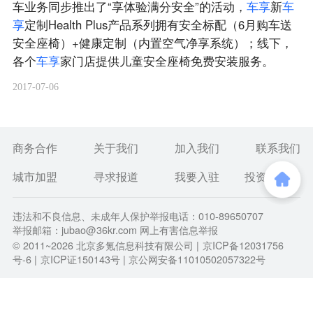
车业务同步推出了“享体验满分安全”的活动，
车
享
新
车
享
定制Health Plus产品系列拥有安全标配（6月购车送
安全座椅）+健康定制（内置空气净享系统）；线下，
各个
车
享
家门店提供儿童安全座椅免费安装服务。
2017-07-06
商务合作
关于我们
加入我们
联系我们
城市加盟
寻求报道
我要入驻
投资者关系
违法和不良信息、未成年人保护举报电话：010-89650707
举报邮箱：jubao@36kr.com 网上有害信息举报
© 2011~
2026
北京多氪信息科技有限公司 |
京ICP备12031756
号-6
|
京ICP证150143号
| 京公网安备11010502057322号