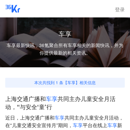
登录
车享
车享
最新快讯，36氪聚合所有
车享
相关的新闻快讯，并为
你提供最新的相关资讯。
本次共找到
1
条【
车享
】相关信息
上海交通广播和
车
享
共同主办儿童安全月活
动，“与安全‘童’行
近日，上海交通广播和
车
享
共同主办儿童安全月活动，
在“儿童交通安全宣传月”期间，
车
享
平台在线上
车
享
新