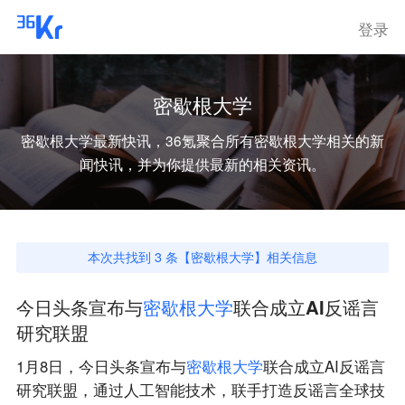
登录
密歇根大学
密歇根大学
最新快讯，36氪聚合所有
密歇根大学
相关的新
闻快讯，并为你提供最新的相关资讯。
本次共找到
3
条【
密歇根大学
】相关信息
今日头条宣布与
密
歇
根
大
学
联合成立AI反谣言
研究联盟
1月8日，今日头条宣布与
密
歇
根
大
学
联合成立AI反谣言
研究联盟，通过人工智能技术，联手打造反谣言全球技