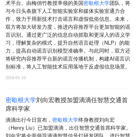
术平台。由梅俏竹教授率领的美国
密
歇
根
大
学
团队，将
与今日头条旗下人工智能实验室和媒体实验室通力合
作，致力于用新技术打击谣言和虚假低俗信息。未来，
双方将加大研发力度，推进内容推荐平台更加智能的谣
言识别。通过更广泛的信息自动抓取和更深入的语义学
习，理解复杂的模式，提升自然语言处理（NLP）的能
力，提高自动谣言识别模型准确率。与此同时，双方还
将研究内容推荐平台新的谣言传播机制，构建AI谣言识
别标准，将人工智能技术应用落地于反虚假信息场景。
2018-01-10
密
歇
根
大
学
刘向宏教授加盟滴滴任智慧交通首
席科学家
滴滴出行今日宣布，
密
歇
根
大
学
终身教授刘向宏
（Henry Liu）已加盟滴滴，出任智慧交通首席科学家。
刘向宏将全面领导滴滴智慧信号灯研发团队，进行智慧