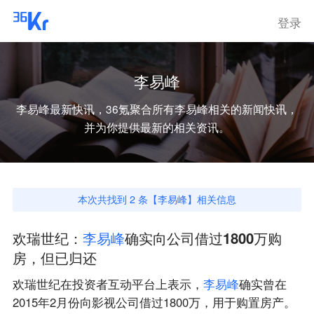
登录
李易峰
李易峰
最新快讯，36氪聚合所有
李易峰
相关的新闻快讯，
并为你提供最新的相关资讯。
本次共找到
2
条【
李易峰
】相关信息
欢瑞世纪：
李
易
峰
确实向公司借过1800万购
房，但已归还
欢瑞世纪在投资者互动平台上表示，
李
易
峰
确实曾在
2015年2月份向影视公司借过1800万，用于购置房产。