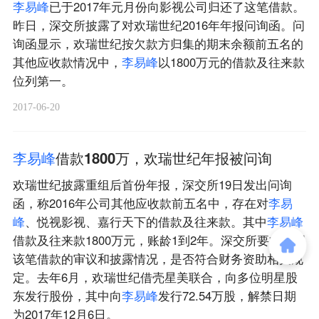
李
易
峰
已于2017年元月份向影视公司归还了这笔借款。
昨日，深交所披露了对欢瑞世纪2016年年报问询函。问
询函显示，欢瑞世纪按欠款方归集的期末余额前五名的
其他应收款情况中，
李
易
峰
以1800万元的借款及往来款
位列第一。
2017-06-20
李
易
峰
借款1800万，欢瑞世纪年报被问询
欢瑞世纪披露重组后首份年报，深交所19日发出问询
函，称2016年公司其他应收款前五名中，存在对
李
易
峰
、悦视影视、嘉行天下的借款及往来款。其中
李
易
峰
借款及往来款1800万元，账龄1到2年。深交所要求说明
该笔借款的审议和披露情况，是否符合财务资助相关规
定。去年6月，欢瑞世纪借壳星美联合，向多位明星股
东发行股份，其中向
李
易
峰
发行72.54万股，解禁日期
为2017年12月6日。