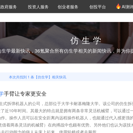
创投发布
项目推荐
核心服务
LP源计划
政府服务
投资人服务
创业者服务
创投平台
AI测
36氪Pro
VClub
VClub投资机构库
创投氪堂
城市之窗
投资机构职位推介
企业入驻
投资人认证
仿生学
仿生学
最新快讯，36氪聚合所有
仿生学
相关的新闻快讯，并为你
本次共找到
1
条【
仿生学
】相关快讯
学
手臂让专家更安全
发了近10年时间。其最大的特点就是拥有两条非常灵活机械臂，可以通过
动作。操作人员可以在安全距离内远程操作机器人，也能通过代入感更强
（凭借着两条灵活的机械臂）在肉搏战中也颇有优势。另外他们也认为该技
失去行动能力的病人从床上起来，使用轮椅或者去厕所。