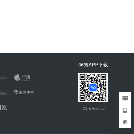
36氪APP下载
iOS & Android