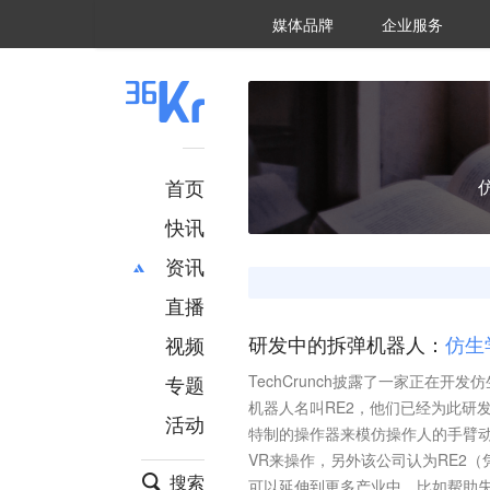
36氪Auto
数字时氪
企业号
未来消费
智能涌现
未来城市
启动Power on
媒体品牌
企业服务
企服点评
36氪出海
36氪研究院
潮生TIDE
36氪企服点评
36Kr研究院
36氪财经
职场bonus
36碳
后浪研究所
36Kr创新咨询
暗涌Waves
硬氪
氪睿研究院
首页
快讯
资讯
直播
最新
推荐
创投
财经
视频
研发中的拆弹机器人：
仿
生
汽车
AI
专题
TechCrunch‏披露了一家正在开发仿生式拆弹机器人的公司，总部位于大学卡耐基梅隆大学。该公司的仿生拆弹
科技
项目推荐
机器人名叫RE2，他们已经为此研
活动
专精特新
安徽
特制的操作器来模仿操作人的手臂
VR来操作，另外该公司认为RE2
搜索
可以延伸到更多产业中，比如帮助