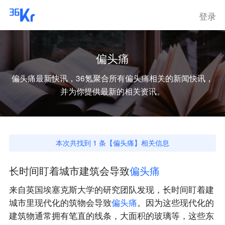
登录
偏头痛
偏头痛
最新快讯，36氪聚合所有
偏头痛
相关的新闻快讯，
并为你提供最新的相关资讯。
本次共找到
1
条【
偏头痛
】相关信息
长时间盯着城市建筑会导致
偏
头
痛
来自英国埃塞克斯大学的研究团队发现，长时间盯着建
城市里现代化的筑物会导致
偏
头
痛
。因为这些现代化的
建筑物通常拥有笔直的线条，大面积的玻璃等，这些东