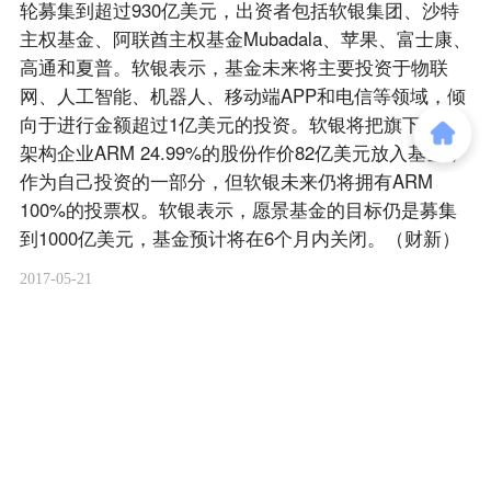
轮募集到超过930亿美元，出资者包括软银集团、沙特
主权基金、阿联酋主权基金Mubadala、苹果、富士康、
高通和夏普。软银表示，基金未来将主要投资于物联
网、人工智能、机器人、移动端APP和电信等领域，倾
向于进行金额超过1亿美元的投资。软银将把旗下芯片
架构企业ARM 24.99%的股份作价82亿美元放入基金，
作为自己投资的一部分，但软银未来仍将拥有ARM
100%的投票权。软银表示，愿景基金的目标仍是募集
到1000亿美元，基金预计将在6个月内关闭。（财新）
2017-05-21
商务合作
关于我们
加入我们
联系我们
城市加盟
寻求报道
我要入驻
投资者关系
违法和不良信息、未成年人保护举报电话：010-89650707