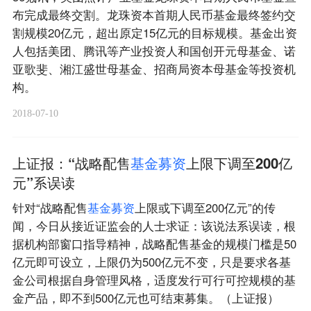
布完成最终交割。龙珠资本首期人民币基金最终签约交
割规模20亿元，超出原定15亿元的目标规模。基金出资
人包括美团、腾讯等产业投资人和国创开元母基金、诺
亚歌斐、湘江盛世母基金、招商局资本母基金等投资机
构。
2018-07-10
上证报：“战略配售
基
金
募
资
上限下调至200亿
元”系误读
针对“战略配售
基
金
募
资
上限或下调至200亿元”的传
闻，今日从接近证监会的人士求证：该说法系误读，根
据机构部窗口指导精神，战略配售基金的规模门槛是50
亿元即可设立，上限仍为500亿元不变，只是要求各基
金公司根据自身管理风格，适度发行可行可控规模的基
金产品，即不到500亿元也可结束募集。（上证报）