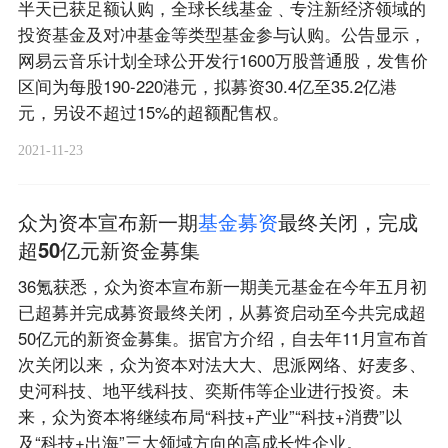
半天已获足额认购，全球长线基金﹑专注新经济领域的
投资基金及对冲基金等类型基金参与认购。公告显示，
网易云音乐计划全球公开发行1600万股普通股，发售价
区间为每股190-220港元，拟募资30.4亿至35.2亿港
元，另设不超过15%的超额配售权。
2021-11-23
众为资本宣布新一期
基
金
募
资
最终关闭，完成
超50亿元新资金募集
36氪获悉，众为资本宣布新一期美元基金在今年五月初
已超募并完成募资最终关闭，从募资启动至今共完成超
50亿元的新资金募集。据官方介绍，自去年11月宣布首
次关闭以来，众为资本对法大大、思派网络、好麦多、
史河科技、地平线科技、奕斯伟等企业进行投资。未
来，众为资本将继续布局“科技+产业”“科技+消费”以
及“科技+出海”三大领域方向的高成长性企业。