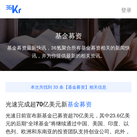
登录
基金募资
基金募资
最新快讯，36氪聚合所有
基金募资
相关的新闻快
讯，并为你提供最新的相关资讯。
本次共找到
33
条【
基金募资
】相关信息
光速完成超70亿美元新
基
金
募
资
光速日前宣布新基金已募资超70亿美元，其中23.6亿美
元的后期“全球基金”将继续通过中国、美国、印度、以
色列、欧洲和东南亚的投资团队支持创业公司。此外，