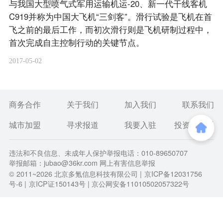
与我国大型喷气式军用运输机运-20、新一代干线客机
C919并称为中国大飞机“三剑客”。滑行试验是飞机在首
飞之前的最后工作，而初次滑行则是飞机研制过程中，
首次完成自主控制行动的关键节点。
2017-05-02
商务合作
关于我们
加入我们
联系我们
城市加盟
寻求报道
我要入驻
投资者关系
违法和不良信息、未成年人保护举报电话：010-89650707
举报邮箱：jubao@36kr.com 网上有害信息举报
© 2011~
2026
北京多氪信息科技有限公司 |
京ICP备12031756
号-6
|
京ICP证150143号
| 京公网安备11010502057322号