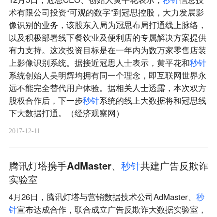
术有限公司投资“可观的数字”到冠思控股，大力发展影
像识别的业务，该股东入局为冠思布局打通线上脉络，
以及积极部署线下餐饮业及便利店的专属解决方案提供
有力支持。这次投资目标是在一年内为数万家零售店装
上影像识别系统。据接近冠思人士表示，黄平花和
秒
针
系统创始人吴明辉均拥有同一个理念，即互联网世界永
远不能完全替代用户体验。据相关人士透露，本次双方
股权合作后，下一步
秒
针
系统的线上大数据将和冠思线
下大数据打通。（经济观察网）
2017-12-11
腾讯灯塔携手AdMaster、
秒
针
共建广告反欺诈
实验室
4月26日，腾讯灯塔与营销数据技术公司AdMaster、
秒
针
宣布达成合作，联合成立广告反欺诈大数据实验室，