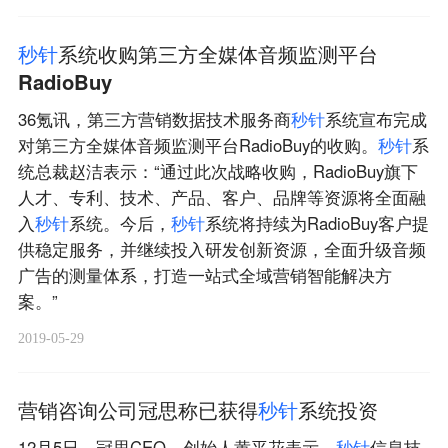
秒
针
系统收购第三方全媒体音频监测平台
RadioBuy
36氪讯，第三方营销数据技术服务商
秒
针
系统宣布完成
对第三方全媒体音频监测平台RadioBuy的收购。
秒
针
系
统总裁赵洁表示：“通过此次战略收购，RadioBuy旗下
人才、专利、技术、产品、客户、品牌等资源将全面融
入
秒
针
系统。今后，
秒
针
系统将持续为RadioBuy客户提
供稳定服务，并继续投入研发创新资源，全面升级音频
广告的测量体系，打造一站式全域营销智能解决方
案。”
2019-05-29
营销咨询公司冠思称已获得
秒
针
系统投资
12月5日，冠思CEO、创始人黄平花表示，
秒
针
信息技