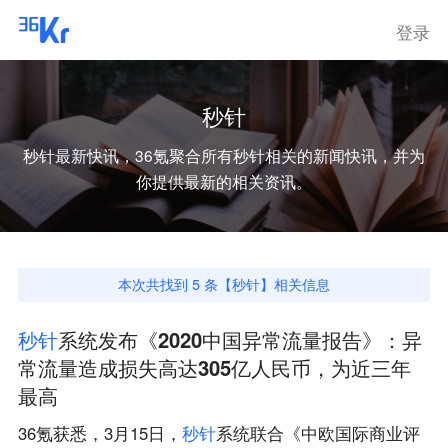
登录
秒针
秒针
最新快讯，36氪聚合所有
秒针
相关的新闻快讯，并为
你提供最新的相关资讯。
本次共找到
5
条【
秒针
】相关信息
秒
针
系统发布《2020中国异常流量报告》：异
常流量造成损失高达305亿人民币，为近三年
最高
36氪获悉，3月15日，
秒
针
系统联合《中欧国际商业评