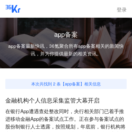
登录
app备案
app备案
最新快讯，36氪聚合所有
app备案
相关的新闻快
讯，并为你提供最新的相关资讯。
本次共找到
2
条【
app备案
】相关信息
金融机构个人信息采集监管大幕开启
在银行App遭遇查处整改同时，央行相关部门已着手推
进移动金融App的备案试点工作。正在参与备案试点的
股份制银行人士透露，按照规划，年底前，银行机构将