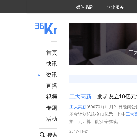
36氪Auto
数字时氪
企业号
未来消费
智能涌现
未来城市
启动Power on
媒体品牌
企业服务
企服点评
36氪出海
36氪研究院
潮生TIDE
36氪企服点评
36Kr研究院
36氪财经
职场bonus
36碳
后浪研究所
36Kr创新咨询
暗涌Waves
硬氪
氪睿研究院
首页
工
快讯
资讯
直播
最新
推荐
创投
财经
视频
工
大
高
新
：发起设立10亿
汽车
AI
专题
工
大
高
新
(600701)11月21
科技
项目推荐
基金计划总规模10亿元，其中
工
大
活动
专精特新
安徽
据、云计算、能源等领域。
2017-11-21
搜索