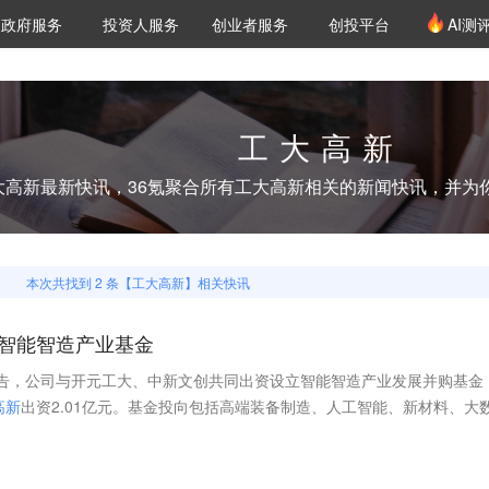
创投发布
项目推荐
核心服务
LP源计划
政府服务
投资人服务
创业者服务
创投平台
AI测
36氪Pro
VClub
VClub投资机构库
创投氪堂
城市之窗
投资机构职位推介
企业入驻
投资人认证
工大高新
大高新
最新快讯，36氪聚合所有
工大高新
相关的新闻快讯，并为
本次共找到
2
条【
工大高新
】相关快讯
元智能智造产业基金
日晚间公告，公司与开元工大、中新文创共同出资设立智能智造产业发展并购基金
高
新
出资2.01亿元。基金投向包括高端装备制造、人工智能、新材料、大