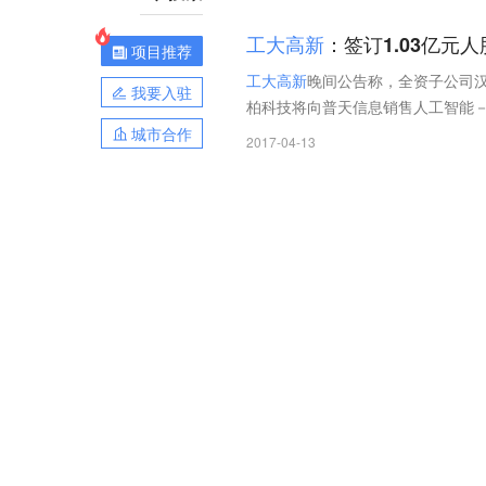
工
大
高
新
：签订1.03亿元
项目推荐
工
大
高
新
晚间公告称，全资子公司汉
我要入驻
柏科技将向普天信息销售人工智能
城市合作
2017-04-13