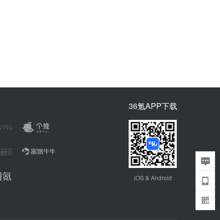
36氪APP下载
iOS & Android