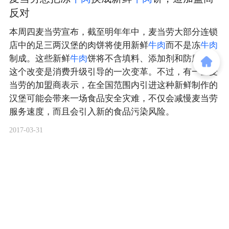
反对
本周四麦当劳宣布，截至明年年中，麦当劳大部分连锁
店中的足三两汉堡的肉饼将使用新鲜
牛
肉
而不是冻
牛
肉
制成。这些新鲜
牛
肉
饼将不含填料、添加剂和防腐剂。
这个改变是消费升级引导的一次变革。不过，有一些麦
当劳的加盟商表示，在全国范围内引进这种新鲜制作的
汉堡可能会带来一场食品安全灾难，不仅会减慢麦当劳
服务速度，而且会引入新的食品污染风险。
2017-03-31
商务合作
关于我们
加入我们
联系我们
城市加盟
寻求报道
我要入驻
投资者关系
违法和不良信息、未成年人保护举报电话：010-89650707