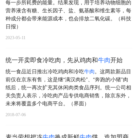
每一步所耗费的能量。结果发现，用于培养动物细胞的
营养液含有糖、生长因子、盐、氨基酸和维生素等，每
种成分都会带来能源成本，也会排放二氧化碳。（科技
日报）
2023-05-11
统一开卖即食冷吃肉，先从鸡肉和
牛
肉
开始
统一食品近日推出冷吃鸡肉和冷吃
牛
肉
。这两款新品目
前仅在京东有售，这是继“满汉肉松”、“奔跑的小猪”肉
纸后，统一再次扩充其休闲肉类食品序列。统一公司相
关负责人表示，冷吃肉产品专供电商销售，除京东外，
未来将覆盖多个电商平台。（界面）
2018-07-06
麦当劳想把冻
牛
肉
换成新鲜
牛
肉
饼，造加盟商