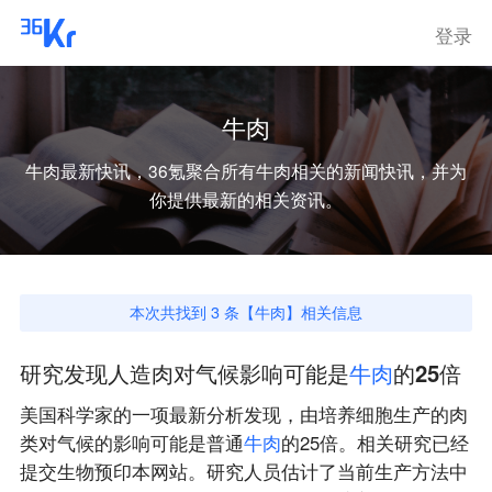
登录
牛肉
牛肉
最新快讯，36氪聚合所有
牛肉
相关的新闻快讯，并为
你提供最新的相关资讯。
本次共找到
3
条【
牛肉
】相关信息
研究发现人造肉对气候影响可能是
牛
肉
的25倍
美国科学家的一项最新分析发现，由培养细胞生产的肉
类对气候的影响可能是普通
牛
肉
的25倍。相关研究已经
提交生物预印本网站。研究人员估计了当前生产方法中