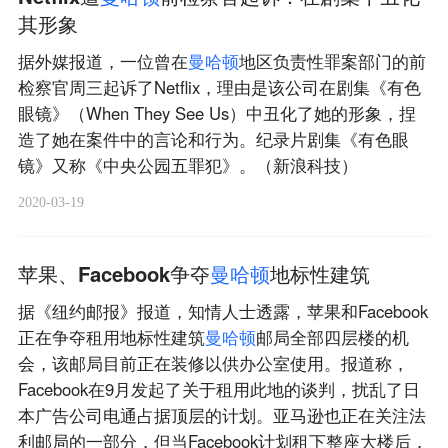
其形象
据外媒报道，一位曾在
曼
哈
顿
地区负责性罪案部门的前
检察官周三起诉了Netflix，理由是该公司在剧集《有色
眼镜》（When They See Us）中丑化了她的形象，捏
造了她在案件中的言论和行为。纪录片剧集《有色眼
镜》又称《中央公园五罪犯》。（新浪科技）
2020-03-19
苹果、Facebook争夺
曼
哈
顿
地标性建筑
据《纽约邮报》报道，知情人士透露，苹果和Facebook
正在争夺租用地标性建筑
曼
哈
顿
邮局全部四层楼的机
会，该邮局目前正在装修以供办公室使用。报道称，
Facebook在9月发起了关于租用此地的谈判，扰乱了日
本广告公司电通占据顶层的计划。亚马逊也正在关注法
利邮局的一部分，但当Facebook计划租下整座大楼后，