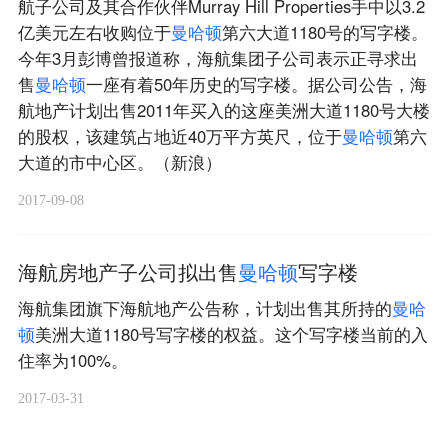
航子公司及其合作伙伴Murray Hill Properties手中以3.2
亿美元左右收购位于
曼
哈
顿
第六大道1180号的写字楼。
今年3月彭博曾报道称，海航集团子公司表示正寻求出
售
曼
哈
顿
一座有着50年历史的写字楼。据公司公告，海
航地产计划出售2011年买入的这座美洲大道1180号大楼
的股权，该建筑占地近40万平方英尺，位于
曼
哈
顿
第六
大道的市中心区。（新浪）
2017-09-08
海航房地产子公司拟出售
曼
哈
顿
写字楼
海航集团旗下海航地产公告称，计划出售其所持的
曼
哈
顿
美洲大道1180号写字楼的权益。这个写字楼当前的入
住率为100%。
2017-03-31