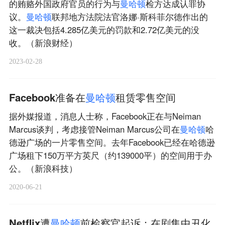
的贿赂外国政府官员的行为与
曼
哈
顿
检方达成认罪协
议。
曼
哈
顿
联邦地方法院法官洛娜·斯科菲尔德作出的
这一裁决包括4.285亿美元的罚款和2.72亿美元的没
收。（新浪财经）
2023-02-28
Facebook准备在
曼
哈
顿
租赁零售空间
据外媒报道，消息人士称，Facebook正在与Neiman
Marcus谈判，考虑接管Neiman Marcus公司在
曼
哈
顿
哈
德逊广场的一片零售空间。去年Facebook已经在哈德逊
广场租下150万平方英尺（约139000平）的空间用于办
公。（新浪科技）
2020-06-21
Netflix遭
曼
哈
顿
前检察官起诉：在剧集中丑化