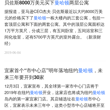
贝佐斯8000万美元买下
曼
哈
顿
两层公寓
据报道，亚马逊CEO杰夫·贝佐斯最近以大约8000万美
元的价格买下了
曼
哈
顿
一栋大楼内的三套公寓，包括一
套顶层公寓和下面的两套公寓。其中的顶层公寓面积达
1万平方英尺，分成三层，有五间卧室，五间浴室和三
间化妆室，还有5700平方英尺的室外露台。（新浪财
经）
2019-06-04
宜家首个“市中心店”明年落地纽约
曼
哈
顿
，未
来三年要开到30家
12月3日，宜家宣布，其全球第一家市中心门店将于
2019年在纽约
曼
哈
顿
开业，这家店也将成为纽约
曼
哈
顿
岛内的第一家宜家门店。其店铺选址在
曼
哈
顿
市中心
区，宜家表示未来三年中，这类小型市中心店铺将开至