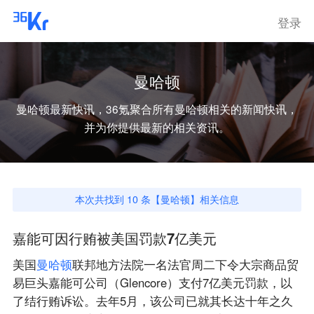
登录
曼哈顿
曼哈顿
最新快讯，36氪聚合所有
曼哈顿
相关的新闻快讯，
并为你提供最新的相关资讯。
本次共找到
10
条【
曼哈顿
】相关信息
嘉能可因行贿被美国罚款7亿美元
美国
曼
哈
顿
联邦地方法院一名法官周二下令大宗商品贸
易巨头嘉能可公司（Glencore）支付7亿美元罚款，以
了结行贿诉讼。去年5月，该公司已就其长达十年之久