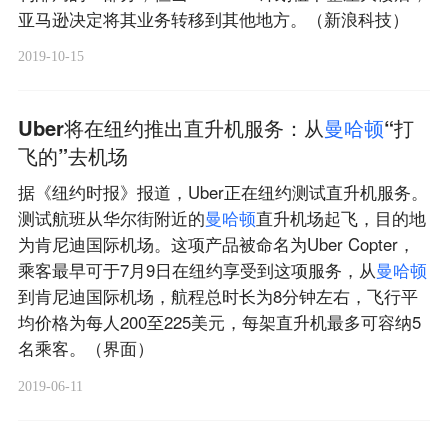
亚马逊决定将其业务转移到其他地方。（新浪科技）
2019-10-15
Uber将在纽约推出直升机服务：从
曼
哈
顿
“打
飞的”去机场
据《纽约时报》报道，Uber正在纽约测试直升机服务。
测试航班从华尔街附近的
曼
哈
顿
直升机场起飞，目的地
为肯尼迪国际机场。这项产品被命名为Uber Copter，
乘客最早可于7月9日在纽约享受到这项服务，从
曼
哈
顿
到肯尼迪国际机场，航程总时长为8分钟左右，飞行平
均价格为每人200至225美元，每架直升机最多可容纳5
名乘客。（界面）
2019-06-11