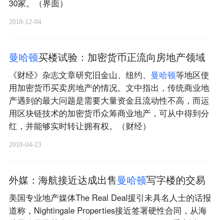
30家。（界面）
2018-12-04
曼
哈
顿
买楼试验：加密货币正流向房地产领域
《财经》杂志文章研究旧金山、纽约、
曼
哈
顿
等地区使
用加密货币买卖房地产的情况。文中指出，传统商业地
产遇到的最大问题是需要大量资金且流动性不高，而运
用区块链技术的加密货币众筹商业地产，可从中得到分
红，并能够实时转让拥有权。（财经）
2018-04-23
外媒：海航接近达成出售
曼
哈
顿
写字楼的交易
美国专业地产媒体The Real Deal援引未具名人士的话报
道称，Nightingale Properties接近签署硬性合同，从海