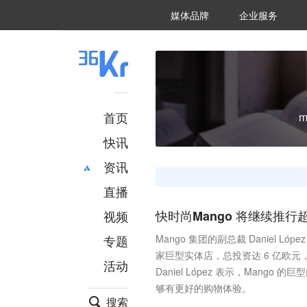
36氪Auto
数字时氪
企业号
未来消费
智能涌现
未来城市
启动Power on
媒体品牌
企业服务
企服点评
36氪出海
36氪研究院
潮生TIDE
36氪企服点评
36Kr研究院
36氪财经
职场bonus
36碳
后浪研究所
36Kr创新咨询
暗涌Waves
硬氪
氪睿研究院
首页
m
快讯
资讯
直播
最新
推荐
创投
财经
视频
快时尚Mango 将继续推行
汽车
AI
专题
Mango 集团的副总裁 Daniel L
科技
项目推荐
家巨型实体店，总投资达 6 亿欧元，其
活动
专精特新
安徽
Daniel López 表示，Ma
够有更好的购物体验。
搜索