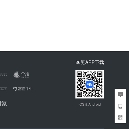
36氪APP下载
iOS & Android