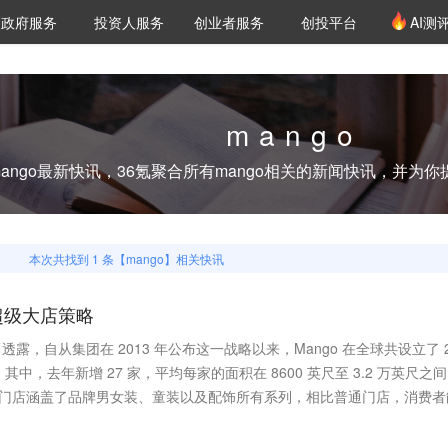
创投发布
项目推荐
核心服务
LP源计划
政府服务
投资人服务
创业者服务
创投平台
AI测
36氪Pro
VClub
VClub投资机构库
创投氪堂
城市之窗
投资机构职位推介
企业入驻
投资人认证
mango
ango
最新快讯，36氪聚合所有
mango
相关的新闻快讯，并为你
本次共找到
1
条【
mango
】相关快讯
超级大店策略
ópez 透露，自从集团在 2013 年公布这一战略以来，Mango 在全球共设立了 2
中，去年新增 27 家，平均每家的面积在 8600 英尺至 3.2 万英尺之
ngo 的巨型门店涵盖了品牌男女装、童装以及配饰所有系列，相比普通门店，消费