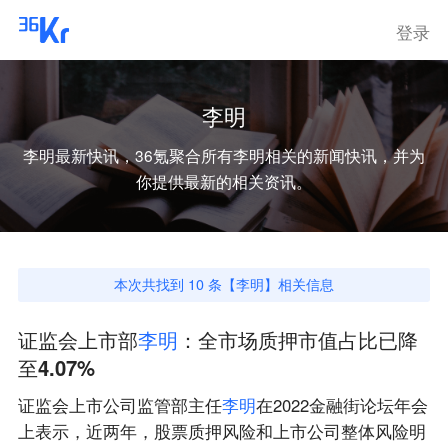
登录
李明
李明
最新快讯，36氪聚合所有
李明
相关的新闻快讯，并为
你提供最新的相关资讯。
本次共找到
10
条【
李明
】相关信息
证监会上市部
李
明
：全市场质押市值占比已降
至4.07%
证监会上市公司监管部主任
李
明
在2022金融街论坛年会
上表示，近两年，股票质押风险和上市公司整体风险明