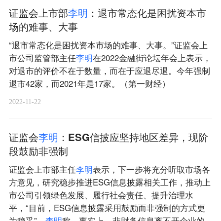
证监会上市部
李
明
：退市常态化是困扰资本市
场的难事、大事
“退市常态化是困扰资本市场的难事、大事。”证监会上
市公司监管部主任
李
明
在2022金融街论坛年会上表示，
对退市的评价不在于数量，而在于应退尽退。今年强制
退市42家，而2021年是17家。（第一财经）
2022-11-22
证监会
李
明
：ESG信披应坚持地区差异，现阶
段鼓励非强制
证监会上市部主任
李
明
表示，下一步将充分听取市场各
方意见，研究稳步推进ESG信息披露相关工作，推动上
市公司引领绿色发展、履行社会责任、提升治理水
平，“目前，ESG信息披露采用鼓励而非强制的方式更
为稳妥”。
李
明
称，事实上，非财务信息离不开企业的