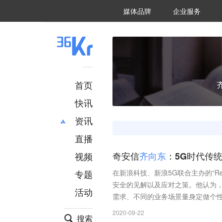
36氪Auto
数字时氪
企业号
未来消费
智能涌现
未来城市
启动Power on
媒体品牌
企业服务
企服点评
36氪出海
36氪研究院
潮生TIDE
36氪企服点评
36Kr研究院
36氪财经
职场bonus
36碳
后浪研究所
36Kr创新咨询
暗涌Waves
硬氪
氪睿研究院
首页
快讯
资讯
直播
最新
推荐
创投
财经
视频
奇安信
齐
向
东
：5G时代传
汽车
AI
专题
在新浪科技、新浪5G联合主办的“Refres
科技
项目推荐
安全的见解以及应对之策。他认为
活动
专精特新
安徽
需求、不同的业务场景量身定做个
2020-09-22
搜索