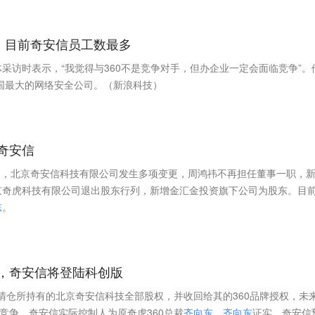
手，目前奇安信员工数最多
采访时表示，“我觉得与360不是竞争对手，但办企业一定会面临竞争”。
中国最大的网络安全公司。（新浪科技）
奇安信
0日，北京奇安信科技有限公司发生多项变更，周鸿祎不再担任董事一职，
京奇虎科技有限公司退出股东行列，新增金汇金投资旗下公司为股东。目
东
。
，奇安信将登陆科创版
将清仓所持有的北京奇安信科技全部股权，并收回给其的360品牌授权，未
行竞争。奇安信实际控制人为原奇虎360总裁
齐
向
东
。
齐
向
东
证实，奇安信