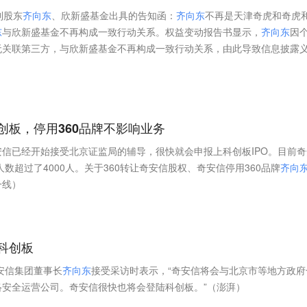
到股东
齐
向
东
、欣新盛基金出具的告知函：
齐
向
东
不再是天津奇虎和奇虎
东
与欣新盛基金不再构成一致行动关系。权益变动报告书显示，
齐
向
东
因
无关联第三方，与欣新盛基金不再构成一致行动关系，由此导致信息披露
创板，停用360品牌不影响业务
安信已经开始接受北京证监局的辅导，很快就会申报上科创板IPO。目前奇
人数超过了4000人。关于360转让奇安信股权、奇安信停用360品牌
齐
向
一线）
科创板
安信集团董事长
齐
向
东
接受采访时表示，“奇安信将会与北京市等地方政府
安全运营公司。奇安信很快也将会登陆科创板。”（澎湃）