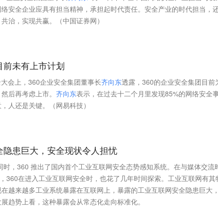
网络安全企业应具有担当精神，承担起时代责任。安全产业的时代担当，
、共治，实现共赢。（中国证券网）
目前未有上市计划
全大会上，360企业安全集团董事长
齐
向
东
透露，360的企业安全集团目前
，然后再考虑上市。
齐
向
东
表示，在过去十二个月里发现85%的网络安全
意，人还是关键。（网易科技）
全隐患巨大，安全现状令人担忧
的同时，360 推出了国内首个工业互联网安全态势感知系统。在与媒体交流
，360在进入工业互联网安全时，也花了几年时间探索。工业互联网有其
现在越来越多工业系统暴露在互联网上，暴露的工业互联网安全隐患巨大
发展趋势上看，这种暴露会从常态化走向标准化。