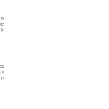
区块
到数
区块
32
网时
，抓