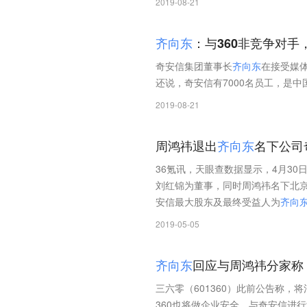
2019-08-21
齐
向
东
：与360非竞争对
奇安信集团董事长
齐
向
东
在接受媒体
还说，奇安信有7000名员工，是
2019-08-21
周鸿祎退出
齐
向
东
名下公司
36氪讯，天眼查数据显示，4月3
刘红锦为董事，同时周鸿祎名下北
安信最大股东及最终受益人为
齐
向
2019-05-05
齐
向
东
回应与周鸿祎分家称
三六零（601360）此前公告称，
360也将做企业安全，与奇安信进