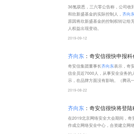
36氪获悉，三六零公告称，公司收
和欣新盛基金的实际控制人，
齐
向
原因将欣新盛基金的控制权转让给
人权益出现变动。
2019-09-12
齐
向
东
：奇安信很快申报科
奇安信集团董事长
齐
向
东
表示，奇
信全员近7000人，从事安全业务的
示，在品牌方面没有影响。（腾讯
2019-08-22
齐
向
东
：奇安信很快将登陆
在2019北京网络安全大会期间，奇
作成立网络安全中心，合资建立网络