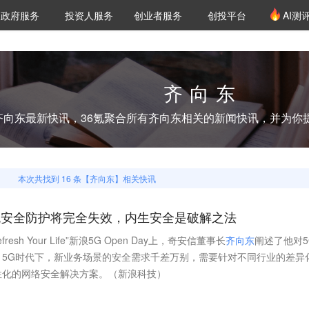
创投发布
项目推荐
核心服务
LP源计划
政府服务
投资人服务
创业者服务
创投平台
AI测
36氪Pro
VClub
VClub投资机构库
创投氪堂
城市之窗
投资机构职位推介
企业入驻
投资人认证
齐向东
齐向东
最新快讯，36氪聚合所有
齐向东
相关的新闻快讯，并为你
本次共找到
16
条【
齐向东
】相关快讯
统安全防护将完全失效，内生安全是破解之法
h Your Life”新浪5G Open Day上，奇安信董事长
齐
向
东
阐述了他对5
，5G时代下，新业务场景的安全需求千差万别，需要针对不同行业的差异
性化的网络安全解决方案。（新浪科技）