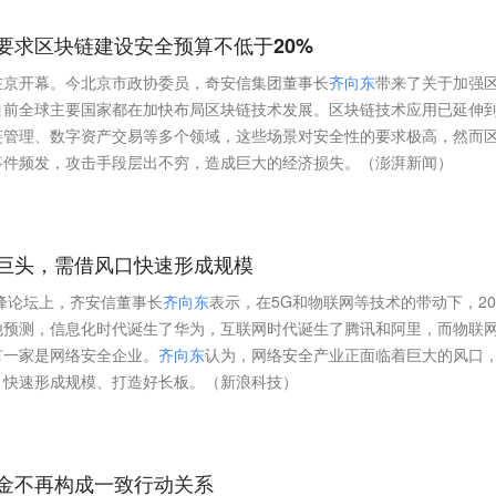
要求区块链建设安全预算不低于20%
在京开幕。今北京市政协委员，奇安信集团董事长
齐
向
东
带来了关于加强
目前全球主要国家都在加快布局区块链技术发展。区块链技术应用已延伸
链管理、数字资产交易等多个领域，这些场景对安全性的要求极高，然而
事件频发，攻击手段层出不穷，造成巨大的经济损失。（澎湃新闻）
巨头，需借风口快速形成规模
高峰论坛上，齐安信董事长
齐
向
东
表示，在5G和物联网等技术的带动下，20
他预测，信息化时代诞生了华为，互联网时代诞生了腾讯和阿里，而物联
有一家是网络安全企业。
齐
向
东
认为，网络安全产业正面临着巨大的风口
、快速形成规模、打造好长板。（新浪科技）
金不再构成一致行动关系