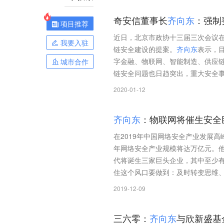
奇安信董事长
齐
向
东
：强制
项目推荐
近日，北京市政协十三届三次会议
我要入驻
链安全建设的提案。
齐
向
东
表示，
字金融、物联网、智能制造、供应
城市合作
链安全问题也日趋突出，重大安全
2020-01-12
齐
向
东
：物联网将催生安全
在2019年中国网络安全产业发展
年网络安全产业规模将达万亿元。
代将诞生三家巨头企业，其中至少
住这个风口要做到：及时转变思维
2019-12-09
三六零：
齐
向
东
与欣新盛基