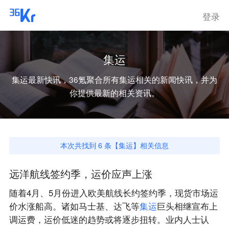
登录
集运
集运
最新快讯，36氪聚合所有
集运
相关的新闻快讯，并为
你提供最新的相关资讯。
本次共找到
6
条【
集运
】相关信息
远洋航线签约季，运价应声上涨
随着4月、5月份进入欧美航线长约签约季，现货市场运
价水涨船高。诸如马士基、达飞等
集
运
巨头相继宣布上
调运费，运价低迷的趋势或将逐步扭转。业内人士认