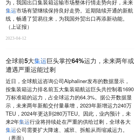
为，我国出口集装箱运输市场整体行情走势向好，未来
集
运
市场有望继续保持良好走势。近期陆续开通的新航
线，畅通了贸易往来，为我国外贸出口再添新动能。
（上证报）
2023-04-12
全球前5大
集
运
巨头掌控64%运力，未来两年或
遭遇严重运能过剩
近日，全球航运咨询公司Alphaliner发布的数据显示，
按集装箱运力排名前五大集装箱航运巨头共控制着1690
万标准箱的运力，占全球运力的64.3%。据公开数据显
示，未来两年新船交付量暴增，2023年新增运力240万
TEU，2024年更达到280万TEU。因此，业内预计，未
来2年
集
运
行业将持续处在严重的供给过剩，全球各大
集
运
公司需要扩大降速、减班、拆船从而缩减运力。
（界面）