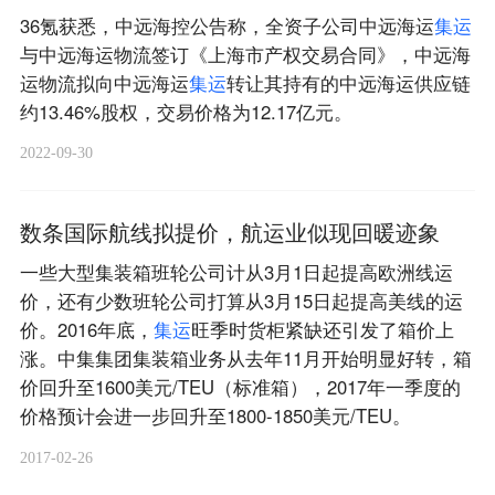
36氪获悉，中远海控公告称，全资子公司中远海运
集
运
与中远海运物流签订《上海市产权交易合同》，中远海
运物流拟向中远海运
集
运
转让其持有的中远海运供应链
约13.46%股权，交易价格为12.17亿元。
2022-09-30
数条国际航线拟提价，航运业似现回暖迹象
一些大型集装箱班轮公司计从3月1日起提高欧洲线运
价，还有少数班轮公司打算从3月15日起提高美线的运
价。2016年底，
集
运
旺季时货柜紧缺还引发了箱价上
涨。中集集团集装箱业务从去年11月开始明显好转，箱
价回升至1600美元/TEU（标准箱），2017年一季度的
价格预计会进一步回升至1800-1850美元/TEU。
2017-02-26