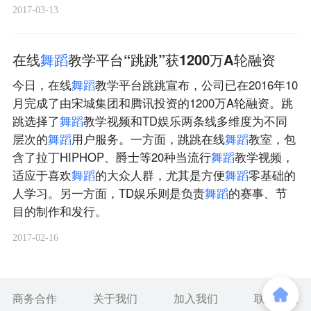
2017-03-13
在线
舞
蹈
教学平台“跳跳”获1200万A轮融资
今日，在线
舞
蹈
教学平台跳跳宣布，公司已在2016年10
月完成了由宋城集团和腾讯投资的1200万A轮融资。跳
跳选择了
舞
蹈
教学视频和TD娱乐两条线多维度为不同
层次的
舞
蹈
用户服务。一方面，跳跳在线
舞
蹈
教室，包
含了拉丁HIPHOP、爵士等20种当流行
舞
蹈
教学视频，
适应于喜欢
舞
蹈
的大众人群，尤其是方便
舞
蹈
零基础的
人学习。另一方面，TD娱乐则是负责
舞
蹈
的赛事、节
目的制作和发行。
2017-02-16
商务合作
关于我们
加入我们
联系我们