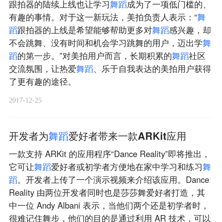
跟拍器的陆续上线也让学习
舞
蹈
成为了一项低门槛的、
有趣的事情。对于这一新玩法，美拍负责人表示：“
舞
蹈
跟拍器的上线是希望能够帮助更多对
舞
蹈
感兴趣，却
不会跳舞、没有时间和机会学习跳舞的用户，迈出学
舞
蹈
的第一步。”对美拍用户而言，长期积累的
舞
蹈
社区
交流氛围，让热爱
舞
蹈
、乐于自我表达的美拍用户获得
了更有趣的途径。
2017-12-25
开发者为
舞
蹈
爱好者带来一款ARKit应用
一款支持 ARKit 的应用程序“Dance Reality”即将推出，
它可让
舞
蹈
爱好者或初学者方便地在家中学习和练习
舞
蹈
。开发者上传了一个演示视频来介绍该应用。Dance
Reality 由两位开发者同时也是莎莎舞爱好者打造，其
中一位 Andy Albani 表示，当他们两个还是初学者时，
很难记住舞步，他们的目的是通过利用 AR 技术，可以