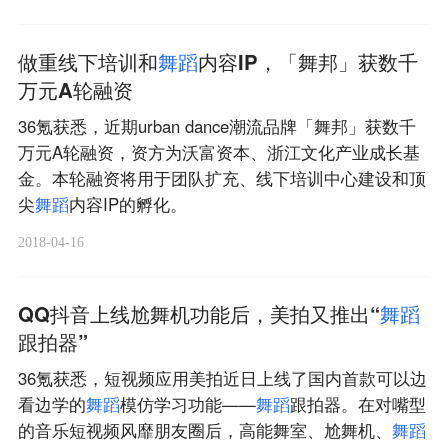
做重线下培训和
舞
蹈
内容IP，「舞邦」获数千
万元A轮融资
36氪获悉，近期urban dance潮流品牌「舞邦」获数千
万元A轮融资，资方为沃富资本、浙江文化产业成长基
金。本轮融资将用于团队扩充、线下培训中心建设和顶
尖
舞
蹈
内容IP的孵化。
2018-04-16
QQ抖音上线尬舞机功能后，美拍又推出“
舞
蹈
跟拍器”
36氪获悉，短视频应用美拍近日上线了国内首款可以边
看边学的
舞
蹈
模仿学习功能——
舞
蹈
跟拍器。在对嘴型
的音乐短视频风靡朋友圈后，高能舞室、尬舞机、
舞
蹈