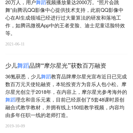
20万人，用户
舞
蹈
视频播放量达2000万。“照片会跳
舞”由腾讯QQ影像中心提供技术支持，此前QQ影像中
心在AI生成领域已经进行过大量算法的研发和落地工
作，如腾讯微视App中的王者变脸、迪士尼童话脸特效
等。
2021-06-11
少儿
舞
蹈
品牌“摩尔星光”获数百万融资
36氪获悉，少儿
舞
蹈
教育品牌摩尔星光宣布近日已完成
数百万元天使轮融资，本轮投资方为音乐人包小松。摩
尔星光创立于2018年，在内容上，摩尔星光参考海外的
舞
蹈
理念和音乐元素，目前已经原创了5套48课时原创
融合式教学教材，并拥有线上150组教学视频，内容均
由多年任职一线的老师打造。
2019-10-09