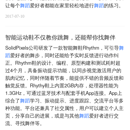
让每个
舞
蹈
爱好者都能在家里轻松地进行
舞
蹈
的练习。
2017-07-10
智能运动鞋不仅教你跳舞，还能帮你找舞伴
SolidPixels公司研发了一款智能舞鞋Rhythm，可引导
舞
蹈
爱好者的舞步，同时还能给予实时反馈进行动作纠
正。Rhythm鞋的设计、编程、原型构建和测试耗时超
过4个月，具备振动提示功能，以同步视觉激活用户的
肌肉记忆，同时伴随着节奏，能提供不错的音频反馈和
触觉反馈。Rhythy鞋上内置2GB内存，处理器性能为
1.3GHz，可通过蓝牙技术与配套手机App连接。App上
综合了
舞
蹈
学习、振动提示、进度跟踪、交流平台等多
种功能。平台还兼具了社交属性，用户可以建立个人主
页，分享自己的进展，或是与其他
舞
蹈
爱好者进行交
流、寻找舞伴等。