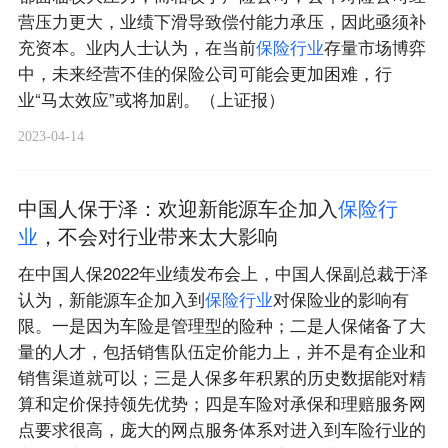
营压力更大，业绩下滑导致偿付能力承压，因此亟须补
充资本。业内人士认为，在当前
保
险
行
业
存量市场博弈
中，未来经营不佳的保险公司可能会更加困难，行
业“马太效应”或将加剧。（上证报）
2023-04-14
中国人保于泽：欢迎新能源车企加入
保
险
行
业
，不会对行业带来太大影响
在中国人保2022年业绩发布会上，中国人保副总裁于泽
认为，新能源车企加入到
保
险
行
业
对保险业的影响有
限。一是因为车险是管理型的险种；二是人保储备了大
量的人才，包括销售队伍定价能力上，并不是有企业和
销售渠道就可以；三是人保多年积累的历史数据能对精
算和定价保持领先优势；四是车险对承保和理赔服务网
点要求很高，庞大的网点服务体系对进入到车险行业的