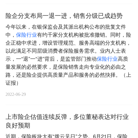
险企分支布局一退一进，销售分级已成趋势
今年以来，在银保监会及其派出机构公布的批复文件
中，
保
险
行
业
有约千家分支机构被批准撤销。同时，险
企正稳中求进，增设管理规范、服务高端的分支机构，
以此满足不同层级消费者保险服务需求。业内人士表
示，一“退”一“进”背后，是监管部门推动
保
险
行
业
高质
量发展的必然要求，是保险销售走向专业化的必由之
路，还是险企提供高质量产品和服务的必然抉择。（上
证报）
2022-06-29
上市险企估值连续反弹，多位董秘表达对行业
良好预期
近期，保险板块大有“拨云见日”之势。6月21日，保险