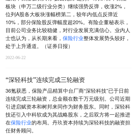
板块（申万二级行业分类）继续强势反弹，收涨2%，
位列A股各大板块涨幅榜第二，较年内低点反弹近
10%，部分保险股反弹幅度超20%。有险企董秘表示，
目前公司业务比较稳健，对行业发展充满信心。业内人
士也认为，从长期来看，
保
险
行
业
整体发展势头较好，
处于上升通道。（证券日报）
2022-06-22
“深轻科技”连续完成三轮融资
36氪获悉，保险产品精算中台厂商“深轻科技”已于日前
连续完成三轮融资，总金额在数千万元级别。公司近期
引进启赋资本和树邦来同作为财务股东。同时，深轻科
技还引入中科软成为其战略股东，之后双方将一起推进
在
保
险
行
业
的布局。丹玖资本持续为深轻科技的融资担
任财务顾问。