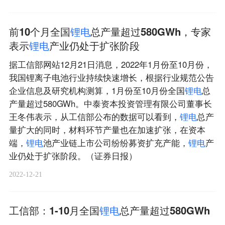
前10个月全国
锂
电
总产量超过580GWh，专家
表示
锂
电
产业仍处于扩张阶段
据工信部网站12月21日消息，2022年1月份至10月份，
我国锂离子电池行业持续快速增长，根据行业规范公告
企业信息及研究机构测算，1月份至10月份全国
锂
电
总
产量超过580GWh。中泰资本投资管理有限公司董事长
王冬伟表示，从工信部公布的数据可以看到，
锂
电
总产
量扩大的同时，材料环节产量也在加速扩张，在资本
端，
锂
电
池产业链上市公司纷纷募资扩充产能，
锂
电
产
业仍处于扩张阶段。（证券日报）
2022-12-21
工信部：1-10月全国
锂
电
总产量超过580GWh