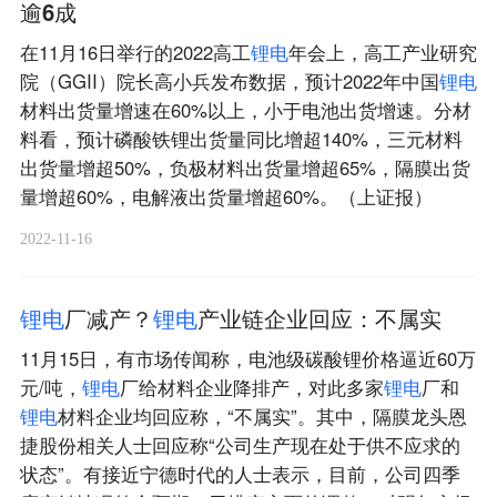
逾6成
在11月16日举行的2022高工
锂
电
年会上，高工产业研究
院（GGII）院长高小兵发布数据，预计2022年中国
锂
电
材料出货量增速在60%以上，小于电池出货增速。分材
料看，预计磷酸铁锂出货量同比增超140%，三元材料
出货量增超50%，负极材料出货量增超65%，隔膜出货
量增超60%，电解液出货量增超60%。（上证报）
2022-11-16
锂
电
厂减产？
锂
电
产业链企业回应：不属实
11月15日，有市场传闻称，电池级碳酸锂价格逼近60万
元/吨，
锂
电
厂给材料企业降排产，对此多家
锂
电
厂和
锂
电
材料企业均回应称，“不属实”。其中，隔膜龙头恩
捷股份相关人士回应称“公司生产现在处于供不应求的
状态”。有接近宁德时代的人士表示，目前，公司四季