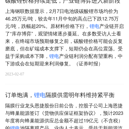
碳酸锂价格持续走低，产业链博弈进入新阶段
上海钢联数据显示，2月7日电池级碳酸锂市场均价为
46.25万元/吨，较去年11月中旬的高点已下跌12.75万
元/吨，跌幅超20%。原材料价格下行，
锂
电
产业链开启
了“库存博弈”，观望情绪逐步蔓延。在多数受访人士看
来，在终端市场预期修复之前，碳酸锂价格可能会反复
磨底，但在矿端成本支撑下，短期仍会在高位震荡。受
益于采购成本下降，
锂
电
产业链利润分配有望重构，中
下游或会在短期迎来利润修复。（证券时报）
2023-02-07
订单饱满，
锂
电
隔膜供需明年料维持紧平衡
隔膜行业龙头恩捷股份日前公告，控股子公司上海恩捷
与蜂巢能源签订《货物供应保证框架协议》，预计2023
年度将向蜂巢能源供应总金额不超过19亿元（不含税）
的
锂
电
池隔离膜产品。业内人士表示，受益于新能源汽