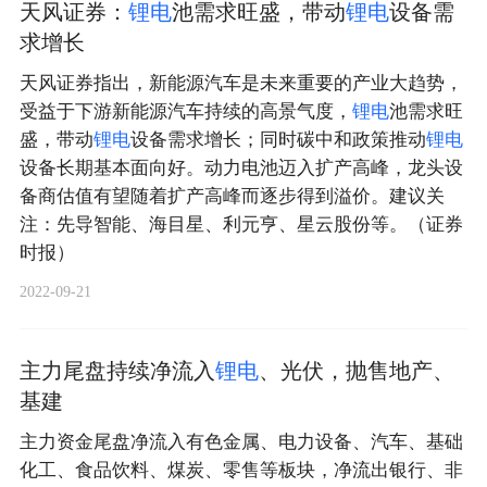
天风证券：
锂
电
池需求旺盛，带动
锂
电
设备需
求增长
天风证券指出，新能源汽车是未来重要的产业大趋势，
受益于下游新能源汽车持续的高景气度，
锂
电
池需求旺
盛，带动
锂
电
设备需求增长；同时碳中和政策推动
锂
电
设备长期基本面向好。动力电池迈入扩产高峰，龙头设
备商估值有望随着扩产高峰而逐步得到溢价。建议关
注：先导智能、海目星、利元亨、星云股份等。（证券
时报）
2022-09-21
主力尾盘持续净流入
锂
电
、光伏，抛售地产、
基建
主力资金尾盘净流入有色金属、电力设备、汽车、基础
化工、食品饮料、煤炭、零售等板块，净流出银行、非