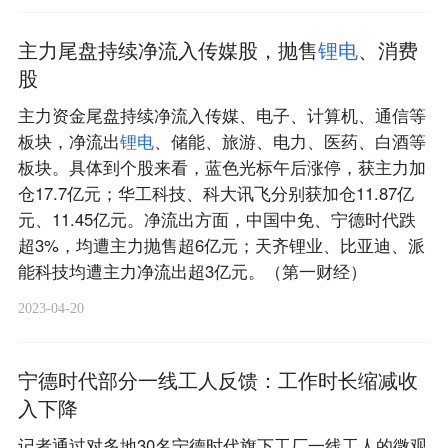
主力尾盘持续净流入传媒股，抛售
锂
电
、消费
股
主力资金尾盘持续净流入传媒、电子、计算机、通信等
板块，净流出
锂
电
、储能、旅游、电力、医药、白酒等
板块。具体到个股来看，蓝色光标午后涨停，获主力加
仓17.7亿元；华工科技、科大讯飞分别获加仓11.87亿
元、11.45亿元。净流出方面，中国中免、宁德时代跌
超3%，均遭主力抛售超6亿元；天齐锂业、比亚迪、派
能科技均遭主力净流出超3亿元。（第一财经）
2023-04-20
宁德时代部分一线工人反馈：工作时长缩减收
入下降
记者通过对多地30名宁德时代旗下工厂一线工人的微观