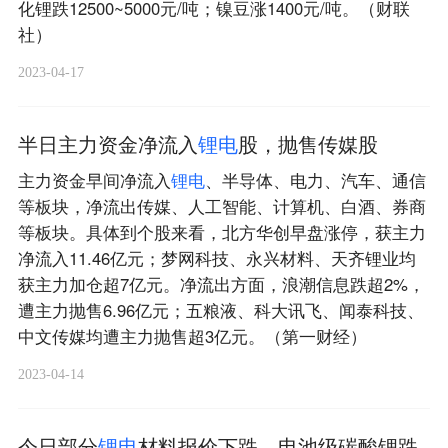
化锂跌12500~5000元/吨；镍豆涨1400元/吨。（财联
社）
2023-04-17
半日主力资金净流入
锂
电
股，抛售传媒股
主力资金早间净流入
锂
电
、半导体、电力、汽车、通信
等板块，净流出传媒、人工智能、计算机、白酒、券商
等板块。具体到个股来看，北方华创早盘涨停，获主力
净流入11.46亿元；梦网科技、永兴材料、天齐锂业均
获主力加仓超7亿元。净流出方面，浪潮信息跌超2%，
遭主力抛售6.96亿元；五粮液、科大讯飞、闻泰科技、
中文传媒均遭主力抛售超3亿元。（第一财经）
2023-04-14
今日部分
锂
电
材料报价下跌，电池级碳酸锂跌