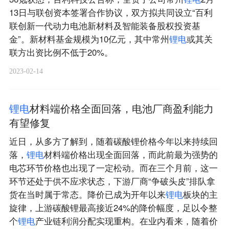
13日与联创资本签署合作协议，双方拟共同设立“百利
联创新一代动力电池新材料及智能装备股权投资基
金”。新材料基金规模为10亿元，其中常州
锂
电
或其关
联方出资比例不低于20%。
2023-02-14
锂
电
材料端价格全面回落，电池厂商盈利能力
有望修复
近日，从多方了解到，随着碳酸锂价格今年以来持续回
落，
锂
电
材料端价格出现全面回落，而此前最为强势的
电芯环节价格也出现了一定松动。而在三个月前，这一
环节还处于供不应求状态，下游厂商“争破头皮”排队拿
货在当时属于常态。降价已成为开年以来
锂
电
板块的主
旋律，上游碳酸锂最高接近24%的降价幅度，足以令整
个
锂
电
产业链利润分配实现重构。在业内看来，随着价