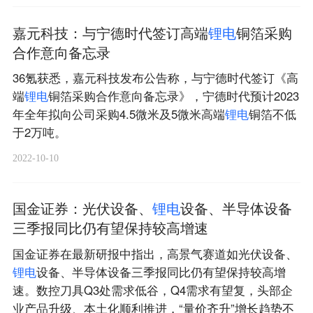
嘉元科技：与宁德时代签订高端
锂
电
铜箔采购
合作意向备忘录
36氪获悉，嘉元科技发布公告称，与宁德时代签订《高
端
锂
电
铜箔采购合作意向备忘录》，宁德时代预计2023
年全年拟向公司采购4.5微米及5微米高端
锂
电
铜箔不低
于2万吨。
2022-10-10
国金证券：光伏设备、
锂
电
设备、半导体设备
三季报同比仍有望保持较高增速
国金证券在最新研报中指出，高景气赛道如光伏设备、
锂
电
设备、半导体设备三季报同比仍有望保持较高增
速。数控刀具Q3处需求低谷，Q4需求有望复，头部企
业产品升级、本土化顺利推进，“量价齐升”增长趋势不