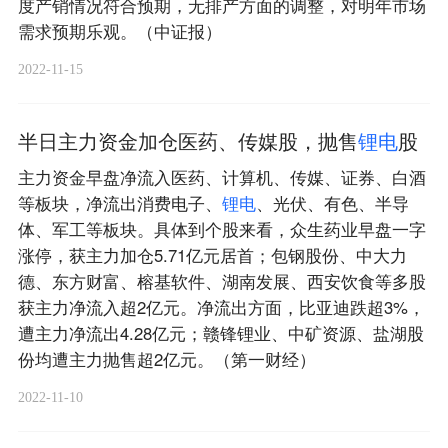
度产销情况符合预期，无排产方面的调整，对明年市场
需求预期乐观。（中证报）
2022-11-15
半日主力资金加仓医药、传媒股，抛售
锂
电
股
主力资金早盘净流入医药、计算机、传媒、证券、白酒
等板块，净流出消费电子、
锂
电
、光伏、有色、半导
体、军工等板块。具体到个股来看，众生药业早盘一字
涨停，获主力加仓5.71亿元居首；包钢股份、中大力
德、东方财富、榕基软件、湖南发展、西安饮食等多股
获主力净流入超2亿元。净流出方面，比亚迪跌超3%，
遭主力净流出4.28亿元；赣锋锂业、中矿资源、盐湖股
份均遭主力抛售超2亿元。（第一财经）
2022-11-10