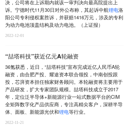
决，公司将在上诉期内就该一审判决向最高院提出上
诉。宁德时代11月30日对外公布称，其起诉中航
锂
电
洛
阳公司专利侵权案胜诉，并获赔1416万元，涉及的专利
为动力电池顶盖结构及动力电池。（上证报）
2022-12-01
“喆塔科技”获近亿元A轮融资
36氪获悉，近日，“喆塔科技”宣布完成近亿人民币A轮
融资，由合肥产投、耀途资本联合领投，中南创投跟
投，芯湃资本担任独家财务顾问。本轮融资将主要用于
产品研发，扩大专家团队规模。喆塔科技成立于2017
年，定位泛半导体+新能源行业一站式数据平台的CIM
全矩阵数字化产品供应商，专注高精尖客户，深耕半导
体、面板、新能源光伏和
锂
电
等行业。
2022-11-21