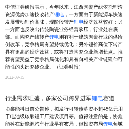
中信证券研报表示，今年以来，江西陶瓷产线依托锂渣
资源优势加速技改转产
锂
电
，一方面由于新能源车快速
发展带动锂价高涨，现阶段转产
锂
电
经济效益较好；另
一方面也反映出传统陶瓷业务经营承压，行业处在底
部。而陶瓷产线转产
锂
电
则有利于建筑陶瓷行业的供给
侧改革，竞争格局有望持续优化；另外锂价高位下转产
具有更高的经济效益，或将打造陶瓷企业新增长点。推
荐有望受益于竞争格局优化和具有向相关产业链延伸可
能性的头部瓷砖企业。（证券时报）
2022-09-15
行业需求旺盛，多家公司跨界进军
锂
电
赛道
协鑫能科日前公告称，拟发行可转债募资不超45亿元用
于电池级碳酸锂工厂建设项目等。值得注意的是，协鑫
能科在新能源汽车行业早有布局，但投资布局
锂
电
领域