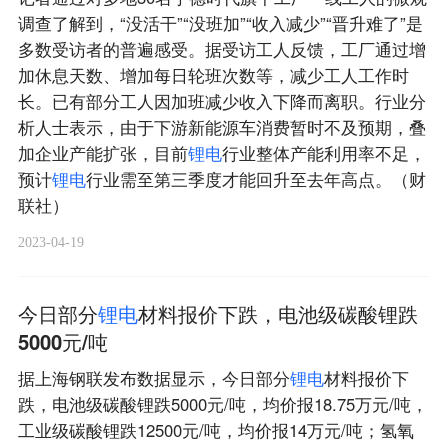
调查了解到，“没活干”“没班加”“收入减少”“晋升难了”是
多数受访者的普遍感受。据受访工人反馈，工厂通过增
加休息天数、增加每日轮班次数等，减少工人工作时
长。已有部分工人因加班减少收入下降而离职。行业分
析人士表示，由于下游新能源车消费暂时不及预期，叠
加企业产能扩张，目前
锂
电
行业整体产能利用率不足，
预计
锂
电
行业需至第三季度才能回升至去年高点。（财
联社）
2023-04-19
今日部分
锂
电
材料报价下跌，电池级碳酸锂跌
5000元/吨
据上海钢联发布数据显示，今日部分
锂
电
材料报价下
跌，电池级碳酸锂跌5000元/吨，均价报18.75万元/吨，
工业级碳酸锂跌12500元/吨，均价报14万元/吨；氢氧