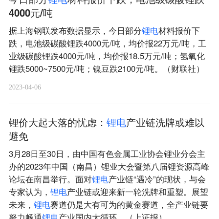
4000元/吨
据上海钢联发布数据显示，今日部分
锂
电
材料报价下
跌，电池级碳酸锂跌4000元/吨，均价报22万元/吨，工
业级碳酸锂跌4000元/吨，均价报18.5万元/吨；氢氧化
锂跌5000~7500元/吨；镍豆跌2100元/吨。（财联社）
2023-04-06
锂价大起大落的忧虑：
锂
电
产业链洗牌或难以
避免
3月28日至30日，由中国有色金属工业协会锂业分会主
办的2023年中国（南昌）锂业大会暨第八届锂资源高峰
论坛在南昌举行。面对
锂
电
产业链“遇冷”的现状，与会
专家认为，
锂
电
产业链或迎来新一轮洗牌和重塑。展望
未来，
锂
电
赛道仍是大有可为的黄金赛道，全产业链要
努力畅通
锂
电
产业国内大循环。（上证报）