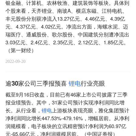
银金融、计算机、农林牧渔、建筑装饰等板块。具体到
个股来看，天齐锂业、南玻A、横店东磁、江特电机、
丰元股份分别获净流入13.27亿元、4.46亿元、4.39亿
元、4.37亿元、4.02亿元。净流出方面，海螺水泥、迈
瑞医疗、通威股份、歌尔股份、中国建筑分别遭净流出
3.03亿元、2.4亿元、2.35亿元、2.12亿元、1.85亿元。
（第一财经）
2022-09-20
逾30家公司三季报预喜
锂
电
行业亮眼
截至9月16日收盘，目前已有46家上市公司披露了三季
报业绩预告。其中，31家公司预计实现净利润同比增
长。从行业看，
锂
电
上游板块表现亮眼，雅化集团预计
净利润同比增长447.53%-479.16%，增幅居前。从净利
润规模看，电子板块的立讯精密预计净利润为60.97亿
元-65.66亿元，净利润规模居前。（中国证券报）