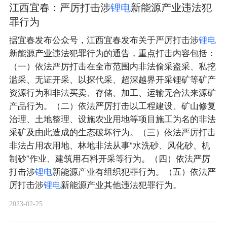
江西宜春：严厉打击涉
锂
电
新能源产业违法犯
罪行为
据宜春发布公众号，江西宜春发布关于严厉打击涉
锂
电
新能源产业违法犯罪行为的通告，重点打击内容包括：
（一）依法严厉打击在全市范围内非法偷采盗采、私挖
滥采、无证开采、以探代采、超深越界开采锂矿等矿产
资源行为和非法买卖、存储、加工、运输无合法来源矿
产品行为。（二）依法严厉打击以工程建设、矿山修复
治理、土地整理、设施农业用地等项目施工为名的非法
采矿及由此造成的生态破坏行为。（三）依法严厉打击
非法占用农用地、林地非法从事“水洗砂、风化砂、机
制砂”作业、建筑用石料开采等行为。（四）依法严厉
打击涉
锂
电
新能源产业有组织犯罪行为。（五）依法严
厉打击涉
锂
电
新能源产业其他违法犯罪行为。
2023-02-25