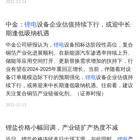
2022-12-14
中金：
锂
电
设备企业估值持续下行，或迎中长
期逢低吸纳机遇
中金公司研报认为，
锂
电
设备招标达阶段性高位，复合
铜箔产业化进展顺利。在新能源汽车渗透率持续上升、
储能等应用空间打开、更新替换需求增加的扶持下，行
业有望在2024-2025年重回正增长。当前，伴随着对设
备订单规模边际下行的预期强化，
锂
电
设备企业估值持
续下行，或将迎来中长期逢低吸纳机遇。往前看，建议
关注复合铜箔产业链催化剂。（证券时报）
2022-12-13
锂盐价格小幅回调，产业链扩产热度不减
近日，锂盐价格连续多日出现下滑。与此同时，
锂
电
产