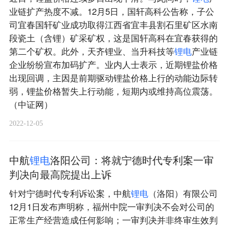
业链扩产热度不减。12月5日，国轩高科公告称，子公
司宜春国轩矿业成功取得江西省宜丰县割石里矿区水南
段瓷土（含锂）矿采矿权，这是国轩高科在宜春获得的
第二个矿权。此外，天齐锂业、当升科技等
锂
电
产业链
企业纷纷宣布加码扩产。业内人士表示，近期锂盐价格
出现回调，主因是前期驱动锂盐价格上行的动能边际转
弱，锂盐价格暂失上行动能，短期内或维持高位震荡。
（中证网）
2022-12-05
中航
锂
电
洛阳公司：将就宁德时代专利案一审
判决向最高院提出上诉
针对宁德时代专利诉讼案，中航
锂
电
（洛阳）有限公司
12月1日发布声明称，福州中院一审判决不会对公司的
正常生产经营造成任何影响；一审判决并非终审生效判