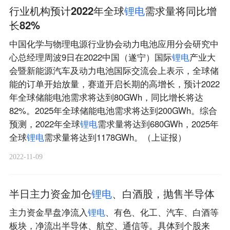
行业机构预计2022年全球
锂
电
需求量将同比增
长82%
中国化学与物理电源行业协会动力电池应用分会研究中
心总经理周波9日在2022中国（遂宁）国际
锂
电
产业大
会暨新能源汽车及动力电池国际交流会上表示，全球储
能的订单开始放量，赛道开启长期的高增长，预计2022
年全球储能电池需求将达到80GWh，同比增长将达
82%。2025年全球储能电池需求将达到200GWh。综合
预测，2022年全球
锂
电
需求量将达到680GWh，2025年
全球
锂
电
需求量将达到1178GWh。（上证报）
2022-11-09
半日主力资金加仓
锂
电
、白酒股，抛售半导体
主力资金早盘净流入
锂
电
、有色、化工、汽车、白酒等
板块，净流出半导体、航空、通信等。具体到个股来