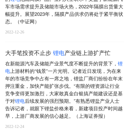
车市场需求提升及储能市场火热，2022年隔膜出货量大
幅提升。展望2023年，隔膜产品供求仍将处于紧平衡状
态。（中证网）
2022-12-26
大手笔投资不止步
锂
电
产业链上游扩产忙
在新能源汽车及储能产业景气度不断提升的背景下，
锂
电
上游材料的“钱景”一片光明。记者近日发现，为在来
年的市场竞争中占有一席之地，锂盐厂商们纷纷在年末
押注重金，加快产能扩张步伐。“有限的锂资源让行业
竞争变得更加激烈，大家敢真金白银搞产能建设还是基
于对
锂
电
后续发展的强烈预期。”有熟悉锂盐产业人士
告诉记者，就眼下锂盐价格来看，新建项目投产时间越
早，上游厂商发展的信心越足。（上海证券报）
2022-12-24