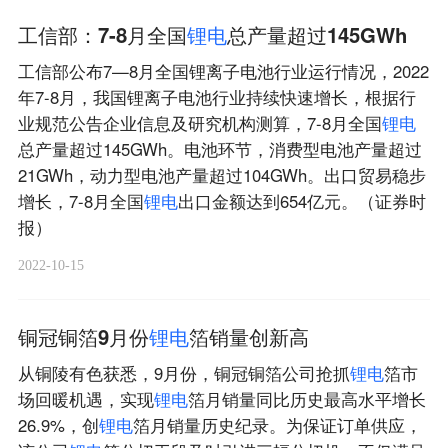
工信部：7-8月全国
锂
电
总产量超过145GWh
工信部公布7—8月全国锂离子电池行业运行情况，2022
年7-8月，我国锂离子电池行业持续快速增长，根据行
业规范公告企业信息及研究机构测算，7-8月全国
锂
电
总产量超过145GWh。电池环节，消费型电池产量超过
21GWh，动力型电池产量超过104GWh。出口贸易稳步
增长，7-8月全国
锂
电
出口金额达到654亿元。（证券时
报）
2022-10-15
铜冠铜箔9月份
锂
电
箔销量创新高
从铜陵有色获悉，9月份，铜冠铜箔公司抢抓
锂
电
箔市
场回暖机遇，实现
锂
电
箔月销量同比历史最高水平增长
26.9%，创
锂
电
箔月销量历史纪录。为保证订单供应，