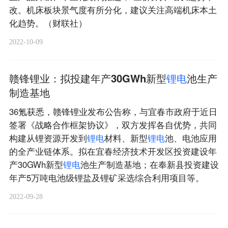
改。机床板块景气度有所分化，建议关注高端机床本土
化趋势。（财联社）
2022-10-09
赣锋锂业：拟投建年产30GWh新型
锂
电
池生产
制造基地
36氪获悉，赣锋锂业发布公告称，与宜春市政府于近日
签署《战略合作框架协议》，双方发挥各自优势，共同
构建从锂资源开发到
锂
电
材料、新型
锂
电
池、电池应用
的全产业链体系。拟在宜春经济技术开发区投资建设年
产30GWh新型
锂
电
池生产制造基地；在奉新县投资建设
年产5万吨电池级锂盐及锂矿采选综合利用项目等。
2022-09-28