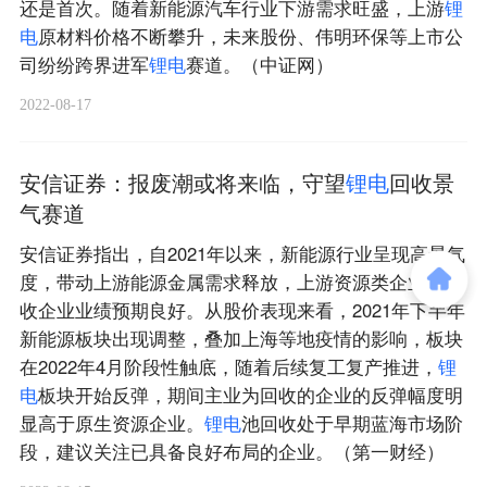
还是首次。随着新能源汽车行业下游需求旺盛，上游
锂
电
原材料价格不断攀升，未来股份、伟明环保等上市公
司纷纷跨界进军
锂
电
赛道。（中证网）
2022-08-17
安信证券：报废潮或将来临，守望
锂
电
回收景
气赛道
安信证券指出，自2021年以来，新能源行业呈现高景气
度，带动上游能源金属需求释放，上游资源类企业及回
收企业业绩预期良好。从股价表现来看，2021年下半年
新能源板块出现调整，叠加上海等地疫情的影响，板块
在2022年4月阶段性触底，随着后续复工复产推进，
锂
电
板块开始反弹，期间主业为回收的企业的反弹幅度明
显高于原生资源企业。
锂
电
池回收处于早期蓝海市场阶
段，建议关注已具备良好布局的企业。（第一财经）