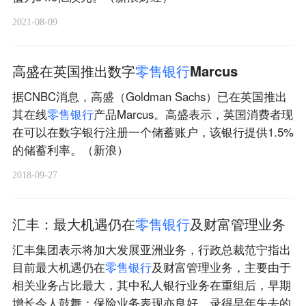
2021-08-09
高盛在英国推出数字
零
售
银
行
Marcus
据CNBC消息，高盛（Goldman Sachs）已在英国推出
其在线
零
售
银
行
产品Marcus。高盛表示，英国消费者现
在可以在数字银行注册一个储蓄账户，该银行提供1.5%
的储蓄利率。（新浪）
2018-09-27
汇丰：最大机遇仍在
零
售
银
行
及财富管理业务
汇丰集团表示将加大发展亚洲业务，行政总裁范宁指出
目前最大机遇仍在
零
售
银
行
及财富管理业务，主要由于
相关业务占比最大，其中私人银行业务在重组后，早期
增长令人鼓舞；保险业务表现亦良好，录得早年失去的