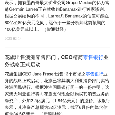
表示，拥有墨西哥最大矿业公司Grupo Mexico的亿万富
翁Germán Larrea正在就收购Banamax进行独家谈判。
根据交易结构的不同，Larrea对Banamax的估值可能在
60亿至80亿美元之间，远低于一些分析师此前预期的
100亿美元或以上。（智通财经）
2023-02-14
花旗出售澳洲零售部门，CEO精简
零
售
银
行
业
务战略正式启动
花旗集团CEO Jane Fraser出售13个市场之
零
售
银
行
业
务的战略正式启动，花旗已将其澳大利亚消费部门卖给
澳洲国民银行。根据澳洲国民银行周一的一份声明，这
家澳大利亚银行将向花旗支付现金以购买其消费业务的
净资产，外加2.5亿澳元（1.84亿美元）的溢价。该银行
表示，其净资产总额为32亿澳元，截至6月份的隐含估
值为34.5亿澳元。（新浪财经）