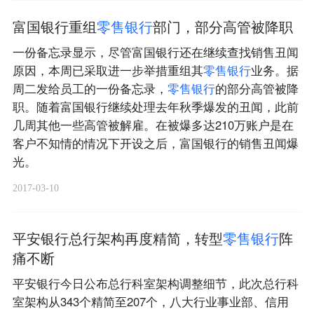
富国银行重组
零
售
银
行
部门，部分高管被降职
一份备忘录显示，尽管富国银行还在继续查找销售丑闻
原因，本周已采取进一步举措重组其
零
售
银
行
业务。据
周二发给员工的一份备忘录，
零
售
银
行
的部分高管被降
职。随着富国银行继续处理去年秋季爆发的丑闻，此前
几周其他一些高管被解雇。在被爆多达210万账户是在
客户不知情的情况下开设之后，富国银行的销售丑闻爆
光。
2017-03-10
平安银行总行架构再度精简，转型
零
售
银
行
阵
痛不断
平安银行今日公布总行科室架构调整细节，此次总行科
室架构从343个精简至207个，八大行业事业部、信用