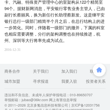
卡、汽融、特殊资产管理中心的室架构从122个精简至
94个。据财新网消息，平安银行零售业务主管人，已由
副行长蔡丽凤，换为新任行长助理蔡新发。这是继平安
银行总行一级部门精简半个月之后，在总行结构上的进
一步简化。同时，伴随着一级部门的撤并，下属的科室
也相应需要调整，分行的架构调整也在持续推进，杭
州、深圳等大行将率先成为试点。
2016-12-31
商务合作
关于我们
加入我们
联系我们
城市加盟
寻求报道
我要入驻
投资者关系
违法和不良信息、未成年人保护举报电话：010-89650707
举报邮箱：jubao@36kr.com 网上有害信息举报
© 2011~
2026
北京多氪信息科技有限公司 |
京ICP备12031756