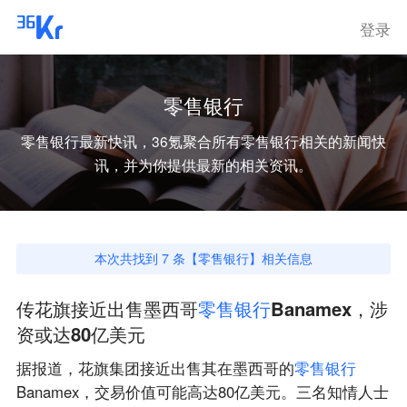
登录
零售银行
零售银行
最新快讯，36氪聚合所有
零售银行
相关的新闻快
讯，并为你提供最新的相关资讯。
本次共找到
7
条【
零售银行
】相关信息
传花旗接近出售墨西哥
零
售
银
行
Banamex，涉
资或达80亿美元
据报道，花旗集团接近出售其在墨西哥的
零
售
银
行
Banamex，交易价值可能高达80亿美元。三名知情人士