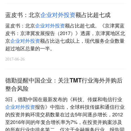
蓝皮书：北京
企
业
对
外
投
资
额占比超七成
蓝皮书：北京
企
业
对
外
投
资
额占比超七成。《京津冀蓝
皮书：京津冀发展报告（2017）》透露，京津冀地区北
京
企
业
对
外
投
资
额占比达七成以上，现代服务企业数量
超过地区总量的一半。
2017-06-26
德勤提醒中国企业：关注TMT行业海外并购后
整合风险
3日，德勤中国在最新发布的《科技、传媒和电信行业
企
业
对
外
投
资
报告》中指出，全球科技传媒和通信行业
的投资并购环境交易数量在过去5年间逐步增长，2012
至2016年间的年复合增长率为7%，在投资并购案涉及
的所有行业中排名第二，仅次于金融服务行业。报告同