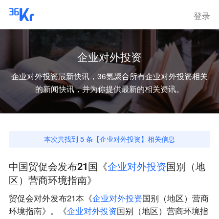
登录
企业对外投资
企业对外投资
最新快讯，36氪聚合所有
企业对外投资
相关
的新闻快讯，并为你提供最新的相关资讯。
本次共找到
5
条【
企业对外投资
】相关信息
中国贸促会发布21国《
企
业
对
外
投
资
国别（地
区）营商环境指南》
贸促会对外发布21本《
企
业
对
外
投
资
国别（地区）营商
环境指南》。《
企
业
对
外
投
资
国别（地区）营商环境指