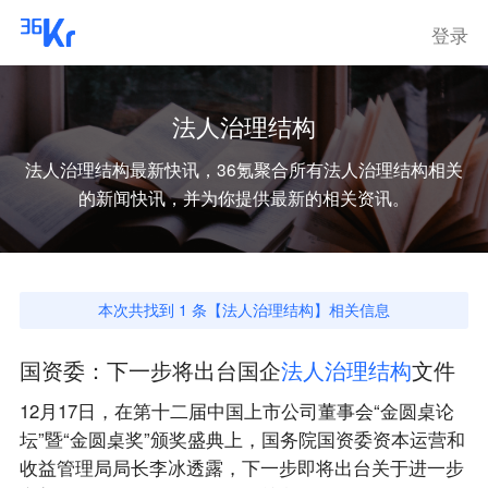
登录
法人治理结构
法人治理结构
最新快讯，36氪聚合所有
法人治理结构
相关
的新闻快讯，并为你提供最新的相关资讯。
本次共找到
1
条【
法人治理结构
】相关信息
国资委：下一步将出台国企
法
人
治
理
结
构
文件
12月17日，在第十二届中国上市公司董事会“金圆桌论
坛”暨“金圆桌奖”颁奖盛典上，国务院国资委资本运营和
收益管理局局长李冰透露，下一步即将出台关于进一步