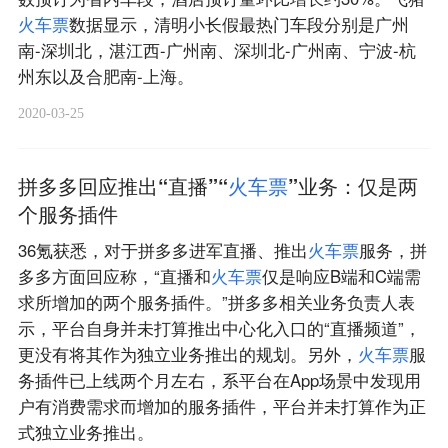
火
车
票
数据显示，清明小长假最热门车段分别是广州
南-深圳北，湛江西-广州南、深圳北-广州南、宁波-杭
州东以及合肥南-上海。
2020-03-25
拼多多回应推出“直播”“
火
车
票
”业务：仅是两
个服务插件
36氪获悉，对于拼多多进军直播、推出
火
车
票
服务，拼
多多方面回应称，“直播和
火
车
票
仅是响应B端和C端需
求所增加的两个服务插件。”拼多多相关业务负责人表
示，平台自身并未打算推出中心化入口的“直播频道”，
更没有将其作为独立业务推出的规划。另外，
火
车
票
服
务插件已上线两个月左右，系平台在App场景中发现用
户有消费需求而增加的服务插件，平台并未打算作为正
式独立业务推出。