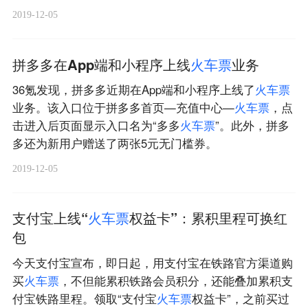
2019-12-05
拼多多在App端和小程序上线
火
车
票
业务
36氪发现，拼多多近期在App端和小程序上线了
火
车
票
业务。该入口位于拼多多首页—充值中心—
火
车
票
，点
击进入后页面显示入口名为“多多
火
车
票
”。此外，拼多
多还为新用户赠送了两张5元无门槛券。
2019-12-05
支付宝上线“
火
车
票
权益卡”：累积里程可换红
包
今天支付宝宣布，即日起，用支付宝在铁路官方渠道购
买
火
车
票
，不但能累积铁路会员积分，还能叠加累积支
付宝铁路里程。领取“支付宝
火
车
票
权益卡”，之前买过