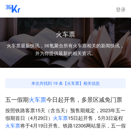
登录
火车票
火车票
最新快讯，36氪聚合所有
火车票
相关的新闻快讯，
并为你提供最新的相关资讯。
本次共找到
19
条【
火车票
】相关信息
五一假期
火
车
票
今日起开售，多景区减免门票
按照铁路客票15天（含当天）预售期规定，2023年五一
假期首日（4月29日）
火
车
票
15日起开售，5月3日返程
火
车
票
将于4月19日开售。铁路12306网站显示，五一假