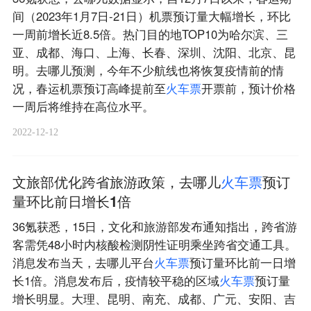
间（2023年1月7日-21日）机票预订量大幅增长，环比
一周前增长近8.5倍。热门目的地TOP10为哈尔滨、三
亚、成都、海口、上海、长春、深圳、沈阳、北京、昆
明。去哪儿预测，今年不少航线也将恢复疫情前的情
况，春运机票预订高峰提前至
火
车
票
开票前，预计价格
一周后将维持在高位水平。
2022-12-12
文旅部优化跨省旅游政策，去哪儿
火
车
票
预订
量环比前日增长1倍
36氪获悉，15日，文化和旅游部发布通知指出，跨省游
客需凭48小时内核酸检测阴性证明乘坐跨省交通工具。
消息发布当天，去哪儿平台
火
车
票
预订量环比前一日增
长1倍。消息发布后，疫情较平稳的区域
火
车
票
预订量
增长明显。大理、昆明、南充、成都、广元、安阳、吉