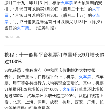
腊月二十九，即1月31日。根据
火
车
票
15天预售期的安
排，1月15日可以购买1月29日（腊月二十七）的
火
车
票
，1月16日可以购买1月30日（腊月二十八）的
火
车
票
，1月17日也就是春运首日可以购买1月31日（除夕）
当日的
火
车
票
。（证券时报）
2022-01-02
携程：十一假期平台机票订单量环比9月增长超
过100%
36氪获悉，携程发布《中秋国庆假期旅游大数据报
告》。报告显示，在携程平台上，机票、
火
车
票
、汽车
票、用车等各类出行方式均实现全面增长。其中，机票
订单量环比9月增长超过100%，
火
车
票
订单量环比增长
超过300%，汽车票环比增长超过200%。从热门线路上
看，北京、上海、深圳、成都、杭州、西安、广州、长
沙等地居民出行热度最高。