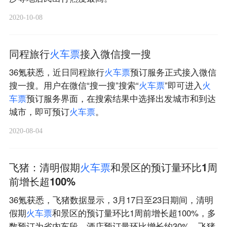
2020-10-08
同程旅行
火
车
票
接入微信搜一搜
36氪获悉，近日同程旅行
火
车
票
预订服务正式接入微信
搜一搜。用户在微信“搜一搜”搜索“
火
车
票
”即可进入
火
车
票
预订服务界面，在搜索结果中选择出发城市和到达
城市，即可预订
火
车
票
。
2020-08-04
飞猪：清明假期
火
车
票
和景区的预订量环比1周
前增长超100%
36氪获悉，飞猪数据显示，3月17日至23日期间，清明
假期
火
车
票
和景区的预订量环比1周前增长超100%，多
数预订为省内车段，酒店预订量环比增长约30%。飞猪