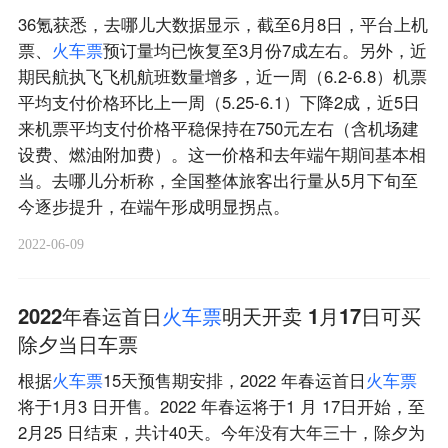
36氪获悉，去哪儿大数据显示，截至6月8日，平台上机
票、
火
车
票
预订量均已恢复至3月份7成左右。另外，近
期民航执飞飞机航班数量增多，近一周（6.2-6.8）机票
平均支付价格环比上一周（5.25-6.1）下降2成，近5日
来机票平均支付价格平稳保持在750元左右（含机场建
设费、燃油附加费）。这一价格和去年端午期间基本相
当。去哪儿分析称，全国整体旅客出行量从5月下旬至
今逐步提升，在端午形成明显拐点。
2022-06-09
2022年春运首日
火
车
票
明天开卖 1月17日可买
除夕当日车票
根据
火
车
票
15天预售期安排，2022 年春运首日
火
车
票
将于1月3 日开售。2022 年春运将于1 月 17日开始，至
2月25 日结束，共计40天。今年没有大年三十，除夕为