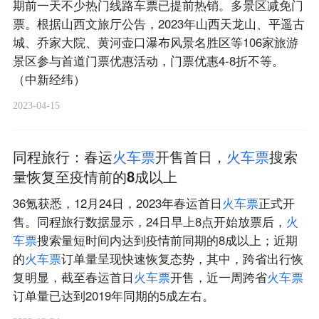
期前一天不少热门线路车票已提前热销。多景区减免门
票。根据山西文旅厅公告，2023年山西天龙山、平遥古
城、乔家大院、黄河壶口瀑布风景名胜区等106家旅游
景区参与首道门票优惠活动，门票优惠4-8折不等。
（中新经纬）
2023-04-15
同程旅行：春运
火
车
票
开售首日，
火
车
票
搜索
量恢复至疫情前的8成以上
36氪获悉，12月24日，2023年春运首日
火
车
票
正式开
售。同程旅行数据显示，24日早上8点开始放票后，
火
车
票
搜索量短时间内达到疫情前同期的8成以上；近期
的
火
车
票
订单量呈现快速恢复态势，其中，跨省出行恢
复明显，截至春运首日
火
车
票
开售，近一周跨省
火
车
票
订单量已达到2019年同期的5成左右。