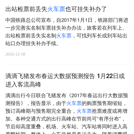
出站检票前丢失
火
车
票
也可挂失补办了
中国铁路总公司宣布，自2017年1月1日，铁路部门将进
一步完善实名制车票挂失补办办法，旅客若在列车上、
出站检票前丢失实名制
火
车
票
，可找列车长或到车站出
站口办理挂失补办手续。
2016-12-18
滴滴飞猪发布春运大数据预测报告 1月22日或
进入客流高峰
滴滴出行今日联合飞猪发布《2017年春运出行大数据预
测报告》，报告显示，由于
火
车
票
的购票预售期缩短，
预订高峰期与预售期完全重合，
火
车
票
抢票难度或将增
加。各种交通方式的出行高峰在节前尚可“有序分布”，
节后却高度重叠，机场、火车站、汽车站将同时进入高
度繁忙期。整体上，火车依然是春运主力，随着消费观