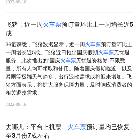
2022-09-16
飞猪：近一周
火
车
票
预订量环比上一周增长近5
成
36氪获悉，飞猪数据显示，近一周
火
车
票
预订量环比上
一周增长近5成。飞猪近日推出国庆假期
火
车
票
无忧退
服务，此次推出的“国庆
火
车
票
无忧退资格券”不限数
量，所有人均可领取和使用。随着国庆假期临近，以及
暴雨等极端天气趋多，出行退改需求或将迎来增加。飞
猪方面表示，将扩大服务保障力量，及时响应消费者的
相关退改需求。
2022-09-16
去哪儿：平台上机票、
火
车
票
预订量均已恢复
至3月份7成左右