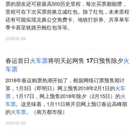
票的朋友还可获最高500历史里程，每次买票都能攒，
里程可在下次买票前换立减红包。除了红包，未来里程
还有可能实现兑换公交免费卡、地铁打折券、共享单车
季卡甚至铁路升舱红包等等。 ​​​​
2018-01-04
春运首日
火
车
票
将明天起网售 17日预售除夕
火
车
票
2018年春运购票热潮开始了，根据网络订票预售期计
算，1月3日（即明日）网上预售2018年2月1日的
火
车
票
，1月17日，网上预售2018年除夕（2月15日）的
火
车
票
。这意味着，1月11日将开启网上预订春运高峰期
的
火
车
票
。（南方都市报）
2018-01-02