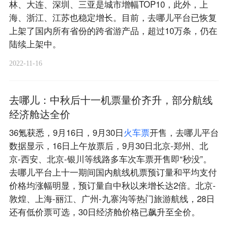
林、大连、深圳、三亚是城市增幅TOP10，此外，上
海、浙江、江苏也稳定增长。目前，去哪儿平台已恢复
上架了国内所有省份的跨省游产品，超过10万条，仍在
陆续上架中。
2022-11-16
去哪儿：中秋后十一机票量价齐升，部分航线
经济舱达全价
36氪获悉，9月16日，9月30日
火
车
票
开售，去哪儿平台
数据显示，16日上午放票后，9月30日北京-郑州、北
京-西安、北京-银川等线路多车次车票开售即“秒没”。
去哪儿平台上十一期间国内航线机票预订量和平均支付
价格均涨幅明显，预订量自中秋以来增长达2倍。北京-
敦煌、上海-丽江、广州-九寨沟等热门旅游航线，28日
还有低价票可选，30日经济舱价格已飙升至全价。