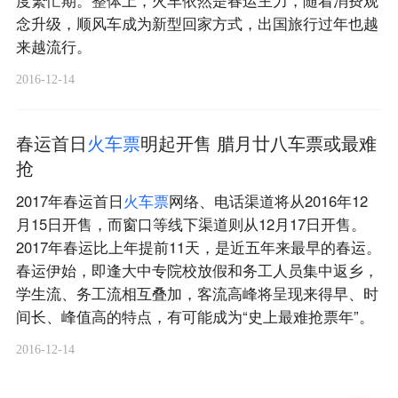
念升级，顺风车成为新型回家方式，出国旅行过年也越
来越流行。
2016-12-14
春运首日
火
车
票
明起开售 腊月廿八车票或最难
抢
2017年春运首日
火
车
票
网络、电话渠道将从2016年12
月15日开售，而窗口等线下渠道则从12月17日开售。
2017年春运比上年提前11天，是近五年来最早的春运。
春运伊始，即逢大中专院校放假和务工人员集中返乡，
学生流、务工流相互叠加，客流高峰将呈现来得早、时
间长、峰值高的特点，有可能成为“史上最难抢票年”。
2016-12-14