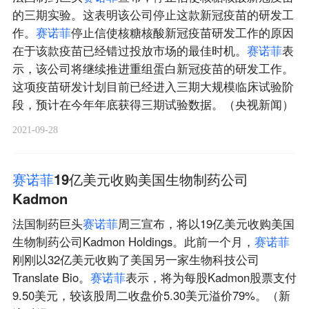
的三期实验。这表明该公司停止这款新冠疫苗的研发工
作。
赛
诺
菲
停止信使核糖核酸新冠疫苗研发工作的原因
在于该款疫苗已经错过投放市场的最佳时机。
赛
诺
菲
表
示，该公司将继续推进重组蛋白新冠疫苗的研发工作。
这项疫苗研发计划目前已经进入三期大规模临床试验阶
段，预计在今年年底获得三期试验数据。（央视新闻）
2021-09-28
赛
诺
菲
19亿美元收购美国生物制药公司
Kadmon
法国制药巨头
赛
诺
菲
周三宣布，将以19亿美元收购美国
生物制药公司Kadmon Holdings。此前一个月，
赛
诺
菲
刚刚以32亿美元收购了美国另一家生物科技公司
Translate Bio。
赛
诺
菲
表示，将为每股Kadmon股票支付
9.50美元，较该股周二收盘价5.30美元溢价79%。（新