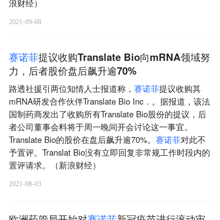
浪财经）
2021-09-08
赛
诺
菲
提议收购Translate Bio向mRNA领域努
力，后者股价盘后飙升逾70%
路透社援引两位知情人士报道称，
赛
诺
菲
提议收购其
mRNA研发合作伙伴Translate Bio Inc．。据报道，该法
国制药商发出了收购所有Translate Bio股份的提议，后
者公司董事会料将于周一晚间开会讨论这一事宜。
Translate Bio的股价在盘后飙升逾70%。
赛
诺
菲
对此不
予置评。Translat Bio没有立即回复非常规工作时段内的
置评请求。（新浪财经）
2021-08-03
欧洲药管局开始对
赛
诺
菲
新冠疫苗进行滚动审