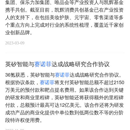
集团、保乐力加集团、唯品会等产业投资人与凯辉基金
携手共创。截至目前，凯辉消费共创基金已在产业投资
人的支持下，在包括美妆护肤、元宇宙、零售渠道等多
个重点方向上完成对行业的系统性梳理，覆盖近千家创
业创新品牌。
2023-03-09
英矽智能与
赛
诺
菲
达成战略研究合作协议
36氪获悉，英矽智能与
赛
诺
菲
达成战略研究合作协议。
根据协议条款，
赛
诺
菲
将支付英矽智能总额不超过2150
万美元的预付款和靶点提名费用。如果该合作达到关键
的研发和商业里程碑，英矽智能还将获得额外的里程碑
付款，总额预计最高可达12亿美元。该合作还将为研发
成功产品的商业化提供中单位数到低两位数不等的分阶
段特许权使用费。