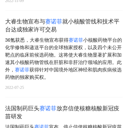
2022-11-09
大睿生物宣布与
赛
诺
菲
就小核酸管线和技术平
台达成独家许可交易
36氪获悉，大睿生物宣布获得
赛
诺
菲
小核酸药物平台的
化学修饰和递送平台的全球独家授权，以及四个未公开
靶点的临床前候选药物。这将使大睿生物显著扩展和加
速其小核酸药物管线在肝脏和非肝治疗领域的应用。此
外，
赛
诺
菲
获得针对中国境外地区神经和肌肉疾病候选
药物的独家购买权。
2022-07-25
法国制药巨头
赛
诺
菲
放弃信使核糖核酸新冠疫
苗研发
法国制药巨头
赛
诺
菲
宣布，停止信使核糖核酸新冠疫苗