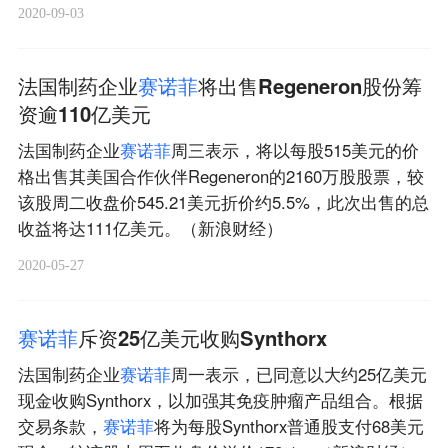
2020-09-03
法国制药企业
赛
诺
菲
将出售Regeneron股份筹
资逾110亿美元
法国制药企业
赛
诺
菲
周三表示，将以每股515美元的价
格出售其美国合作伙伴Regeneron的2160万股股票，较
该股周二收盘价545.21美元折价约5.5%，此次出售的总
收益将达111亿美元。（新浪财经）
2020-05-27
赛
诺
菲
斥资25亿美元收购Synthorx
法国制药企业
赛
诺
菲
周一表示，已同意以大约25亿美元
现金收购Synthorx，以加强其免疫肿瘤产品组合。根据
交易条款，
赛
诺
菲
将为每股Synthorx普通股支付68美元