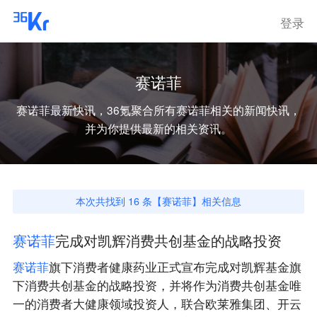
登录
赛诺菲
赛诺菲
最新快讯，36氪聚合所有
赛诺菲
相关的新闻快讯，
并为你提供最新的相关资讯。
本次共找到
16
条【
赛诺菲
】相关信息
赛
诺
菲
完成对凯辉消费共创基金的战略投资
赛
诺
菲
旗下消费者健康药业正式宣布完成对凯辉基金旗
下消费共创基金的战略投资，并将作为消费共创基金唯
一的消费者大健康领域投资人，联合欧莱雅集团、开云