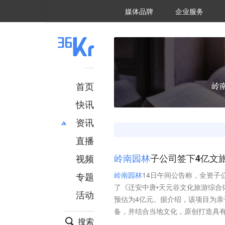
36氪Auto
数字时氪
企业号
未来消费
智能涌现
未来城市
启动Power on
媒体品牌
企业服务
企服点评
36氪出海
36氪研究院
潮生TIDE
36氪企服点评
36Kr研究院
36氪财经
职场bonus
36碳
后浪研究所
36Kr创新咨询
暗涌Waves
硬氪
氪睿研究院
首页
岭
快讯
资讯
直播
最新
推荐
创投
财经
视频
岭
南
园
林
子公司签下4亿文
汽车
AI
专题
岭
南
园
林
14日午间公告称，全资子
科技
项目推荐
了《迁安中唐•天元谷文化旅游综
活动
专精特新
安徽
预估为4亿元。据介绍，该项目为
备，并结合当地文化，原创打造具
搜索