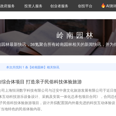
创投发布
项目推荐
核心服务
LP源计划
政府服务
投资人服务
创业者服务
创投平台
AI测
36氪Pro
VClub
VClub投资机构库
创投氪堂
城市之窗
投资机构职位推介
企业入驻
投资人认证
岭南园林
南园林
最新快讯，36氪聚合所有
岭南园林
相关的新闻快讯，并为
本次共找到
1
条【
岭南园林
】相关快讯
旅综合体项目 打造亲子民俗科技体验旅游
公司上海恒润数字科技有限公司与迁安中唐文化旅游发展有限公司于近日
合体互动科技游乐设备设计、采购及安装一体化总承包项目合同》，合同总
亲子民俗科技体验旅游项目，设计并拟配置国内外最先进的科技互动体验设
有当地特色的民俗体验内容。