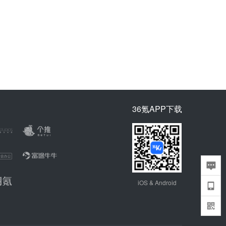
36氪APP下载
iOS & Android