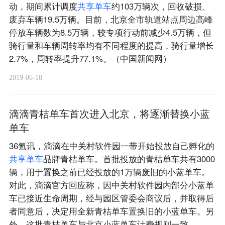
动，期间累计调度
共
享
单
车
约103万辆次，回收破损、
废弃车辆19.5万辆。目前，北京全市轨道站点周边高峰
停放车辆数为8.5万辆，较专项行动前减少4.5万辆，但
骑行量和车辆周转率均有不同程度的提高，骑行量增长
2.7%，周转率提升77.1%。（中国新闻网）
2019-06-18
滴滴青桔单车首次进入北京，将逐渐替换小蓝
单车
36氪讯，滴滴在中关村软件园一带开始投放自己孵化的
共
享
单
车
品牌青桔单车。首批投放的青桔单车共有3000
辆，用于置换之前已经投放的1万辆废旧的小蓝单车。
对此，滴滴官方回应称，因中关村软件园内部分小蓝单
车已接近生命周期，经与园区管委会商议后，并取得后
者同意后，决定用全新青桔单车置换旧的小蓝单车。另
外，这批青桔单车与北京小蓝单车计费规则一致。