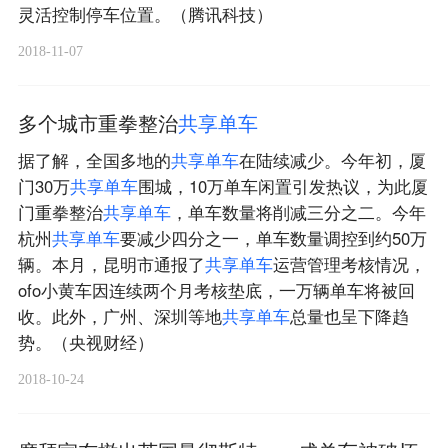
灵活控制停车位置。（腾讯科技）
2018-11-07
多个城市重拳整治
共
享
单
车
据了解，全国多地的
共
享
单
车
在陆续减少。今年初，厦
门30万
共
享
单
车
围城，10万单车闲置引发热议，为此厦
门重拳整治
共
享
单
车
，单车数量将削减三分之二。今年
杭州
共
享
单
车
要减少四分之一，单车数量调控到约50万
辆。本月，昆明市通报了
共
享
单
车
运营管理考核情况，
ofo小黄车因连续两个月考核垫底，一万辆单车将被回
收。此外，广州、深圳等地
共
享
单
车
总量也呈下降趋
势。（央视财经）
2018-10-24