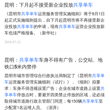
昆明：下月起不接受新企业投放
共
享
单
车
《昆明市
共
享
单
车
运营服务管理实施细则》将于8月1日
起正式实施细则提出，自下月起昆明市将不再接受新企
业投放
共
享
单
车
的申请，现有
共
享
单
车
运营企业投放新
车也须严格报备。（新华社）
2018-07-22
昆明：
共
享
单
车
车身不得有广告，公交站、地
铁口5米内禁停
昆明市城市管理综合行政执法局制定了《昆明市
共
享
单
车
运营服务管理实施细则（试行）》，《细则》拟要
求：车身不得违规设置广告；企业在城市道路上设置
共
享
单
车
停放点时，要避开四类禁止停放的区域，还必须
取得城市道路行政主管部门同意；每150辆
共
享
单
车
至
少配置1名运维人员。（澎湃）