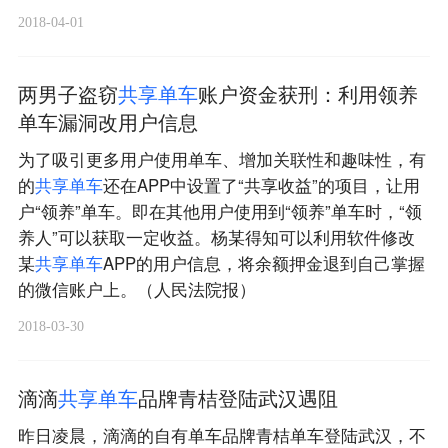
2018-04-01
两男子盗窃
共
享
单
车
账户资金获刑：利用领养
单车漏洞改用户信息
为了吸引更多用户使用单车、增加关联性和趣味性，有
的
共
享
单
车
还在APP中设置了“共享收益”的项目，让用
户“领养”单车。即在其他用户使用到“领养”单车时，“领
养人”可以获取一定收益。杨某得知可以利用软件修改
某
共
享
单
车
APP的用户信息，将余额押金退到自己掌握
的微信账户上。（人民法院报）
2018-03-30
滴滴
共
享
单
车
品牌青桔登陆武汉遇阻
昨日凌晨，滴滴的自有单车品牌青桔单车登陆武汉，不