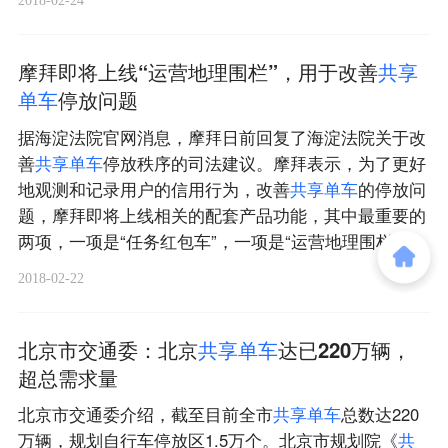
摩拜即将上线“运营地理围栏”，用于改善
共
享
单
车
停放问题
据海淀法院官网消息，摩拜日前回复了海淀法院关于改
善
共
享
单
车
停放秩序的司法建议。摩拜表示，为了更好
地观测和记录用户的信用行为，改善
共
享
单
车
的停放问
题，摩拜即将上线相关的配套产品功能，其中最重要的
两项，一项是“任务红包车”，一项是“运营地理围栏”。
2018-02-22
北京市交通委：北京
共
享
单
车
达已220万辆，
超总需求量
北京市交通委介绍，截至目前全市
共
享
单
车
总数达220
万辆，规划自行车停放区1.5万个。北京市规划院《
共