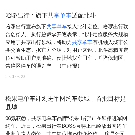
哈啰出行：旗下
共
享
单
车
适配北斗
哈啰出行宣布旗下
共
享
单
车
接入北斗定位。哈啰出行联
合创始人、执行总裁李开逐表示，北斗定位服务大规模
应用于共享出行领域，将助力
共
享
单
车
有机融入城市公
共交通生态。据官方介绍，对用户来说，北斗高精度定
位可帮助用户更准确、便捷地找车用车，并降低超区、
禁停区停车的误判率。（中证报）
2020-06-23
松果电单车计划进军网约车领域，首批目标是
县城
36氪获悉，共享电单车品牌“松果出行”正在酝酿进军网
约车。近日，松果出行在BOSS直聘上已经放出网约车
业务负责人岗位。其在岗位描述中介绍称，“这是公司