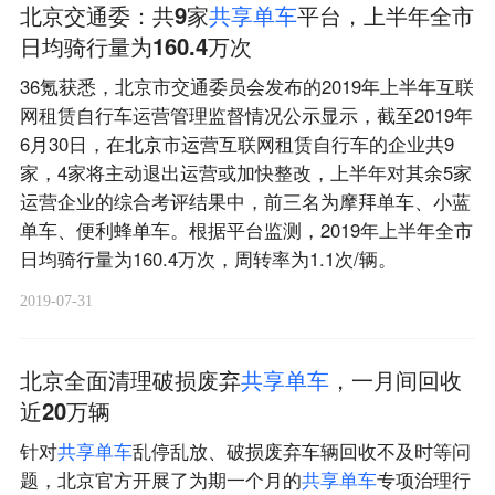
北京交通委：共9家
共
享
单
车
平台，上半年全市
日均骑行量为160.4万次
36氪获悉，北京市交通委员会发布的2019年上半年互联
网租赁自行车运营管理监督情况公示显示，截至2019年
6月30日，在北京市运营互联网租赁自行车的企业共9
家，4家将主动退出运营或加快整改，上半年对其余5家
运营企业的综合考评结果中，前三名为摩拜单车、小蓝
单车、便利蜂单车。根据平台监测，2019年上半年全市
日均骑行量为160.4万次，周转率为1.1次/辆。
2019-07-31
北京全面清理破损废弃
共
享
单
车
，一月间回收
近20万辆
针对
共
享
单
车
乱停乱放、破损废弃车辆回收不及时等问
题，北京官方开展了为期一个月的
共
享
单
车
专项治理行