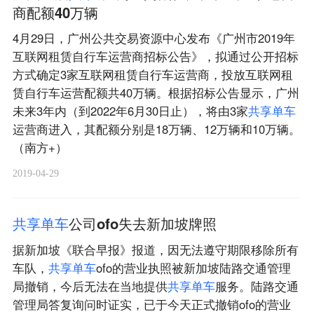
商配额40万辆
4月29日，广州公共交易资源中心发布《广州市2019年
互联网租赁自行车运营商招标公告》，拟通过公开招标
方式确定3家互联网租赁自行车运营商，投放互联网租
赁自行车运营配额共40万辆。根据招标公告显示，广州
未来3年内（到2022年6月30日止），将由3家
共
享
单
车
运营商进入，其配额分别是18万辆、12万辆和10万辆。
（南方+）
2019-04-29
共
享
单
车
公司ofo失去新加坡牌照
据新加坡《联合早报》报道，因无法遵守期限移除所有
车队，
共
享
单
车
ofo的营业执照被新加坡陆路交通管理
局撤销，今后无法在当地提供
共
享
单
车
服务。陆路交通
管理局答复询问时证实，已于今天正式撤销ofo的营业