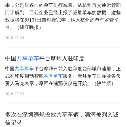
果，分别对各自的单车进行减量。从杭州市交通运管部
门了解到，目前企业已经上报了减量单车的数据，这些
数据将在5月31日前对接完毕，纳入杭州的单车监管平
台。（钱江晚报）
2018-05-30
中国
共
享
单
车
平台摩拜入驻印度
中国
共
享
单
车
平台摩拜日前入驻印度西部城市浦那，正
式在印度启动智能
共
享
单
车
服务。摩拜单车国际业务负
责人马克表示，摩拜在浦那仅仅是开始。（快兰斯）
2018-05-26
多次在深圳违规投放共享车辆，滴滴被列入诚
信记录