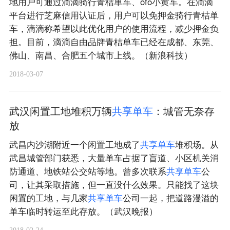
地用户可通过滴滴骑行青桔单车、ofo小黄车。在滴滴
平台进行芝麻信用认证后，用户可以免押金骑行青桔单
车，滴滴称希望以此优化用户的使用流程，减少押金负
担。目前，滴滴自由品牌青桔单车已经在成都、东莞、
佛山、南昌、合肥五个城市上线。（新浪科技）
2018-03-07
武汉闲置工地堆积万辆
共
享
单
车
：城管无奈存
放
武昌内沙湖附近一个闲置工地成了
共
享
单
车
堆积场。从
武昌城管部门获悉，大量单车占据了盲道、小区机关消
防通道、地铁站公交站等地。曾多次联系
共
享
单
车
公
司，让其采取措施，但一直没什么效果。只能找了这块
闲置的工地，与几家
共
享
单
车
公司一起，把道路漫溢的
单车临时转运至此存放。（武汉晚报）
2018-02-24