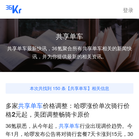
登录
共享单车
共享单车
最新快讯，36氪聚合所有
共享单车
相关的新闻快
讯，并为你提供最新的相关资讯。
本次共找到
150
条【
共享单车
】相关信息
多家
共
享
单
车
价格调整：哈啰涨价单次骑行价
格2元起，美团调整畅骑卡原价
36氪获悉，从今年起，
共
享
单
车
行业出现调价趋势。今
年1月，哈啰发布公告将对骑行套餐7天卡涨到15元，30