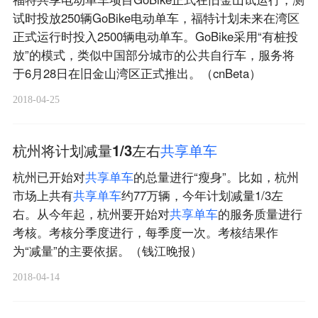
试时投放250辆GoBike电动单车，福特计划未来在湾区
正式运行时投入2500辆电动单车。GoBike采用“有桩投
放”的模式，类似中国部分城市的公共自行车，服务将
于6月28日在旧金山湾区正式推出。（cnBeta）
2018-04-25
杭州将计划减量1/3左右
共
享
单
车
杭州已开始对
共
享
单
车
的总量进行“瘦身”。比如，杭州
市场上共有
共
享
单
车
约77万辆，今年计划减量1/3左
右。从今年起，杭州要开始对
共
享
单
车
的服务质量进行
考核。考核分季度进行，每季度一次。考核结果作
为“减量”的主要依据。（钱江晚报）
2018-04-14