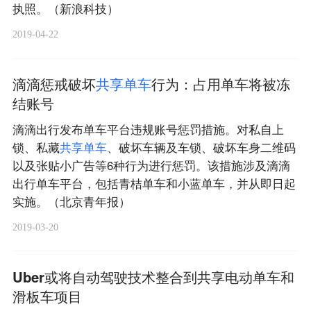
执照。（新浪科技）
2019-04-22
滴滴惩戒破坏
共
享
单
车
行为：占用单车将被冻
结账号
滴滴出行发布单车平台违规账号惩罚措施。对私自上
锁、私藏
共
享
单
车
、破坏车辆及车锁、破坏车身二维码
以及张贴小广告等6种行为进行惩罚。该措施涉及滴滴
出行单车平台，包括青桔单车和小蓝单车，并从即日起
实施。（北京青年报）
2019-03-20
Uber或将自动驾驶技术整合到共享电动单车和
滑板车项目