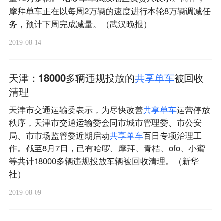
摩拜单车正在以每周2万辆的速度进行本轮8万辆调减任
务，预计下周完成减量。（武汉晚报）
2019-08-14
天津：18000多辆违规投放的
共
享
单
车
被回收
清理
天津市交通运输委表示，为尽快改善
共
享
单
车
运营停放
秩序，天津市交通运输委会同市城市管理委、市公安
局、市市场监管委近期启动
共
享
单
车
百日专项治理工
作。截至8月7日，已有哈啰、摩拜、青桔、ofo、小蜜
等共计18000多辆违规投放车辆被回收清理。（新华
社）
2019-08-09