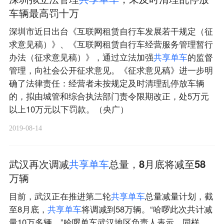
车辆最高罚十万
深圳市近日出台《互联网租赁自行车发展若干规定（征
求意见稿）》、《互联网租赁自行车经营服务管理暂行
办法（征求意见稿）》，通过立法加强
共
享
单
车
的监督
管理，向社会公开征求意见。《征求意见稿》进一步明
确了法律责任：经营者未按规定及时清理乱停放车辆
的，拟由城管和综合执法部门责令限期改正，处5万元
以上10万元以下罚款。（央广）
2019-08-14
武汉再次调减
共
享
单
车
总量，8月底将减至58
万辆
目前，武汉正在推进第二轮
共
享
单
车
总量减量计划，截
至8月底，
共
享
单
车
将调减到58万辆。“哈啰此次共计减
量10万多辆。”哈啰单车武汉地区负责人表示。同样，