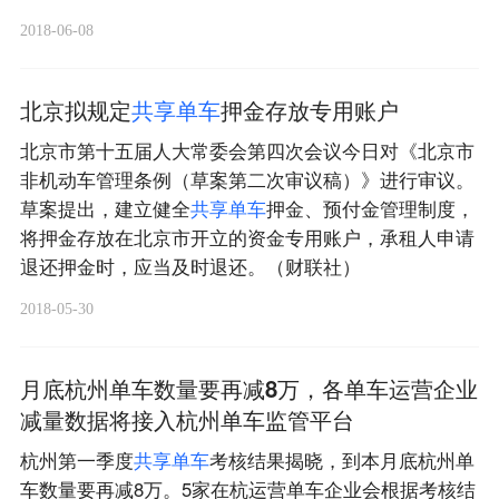
2018-06-08
北京拟规定
共
享
单
车
押金存放专用账户
北京市第十五届人大常委会第四次会议今日对《北京市
非机动车管理条例（草案第二次审议稿）》进行审议。
草案提出，建立健全
共
享
单
车
押金、预付金管理制度，
将押金存放在北京市开立的资金专用账户，承租人申请
退还押金时，应当及时退还。（财联社）
2018-05-30
月底杭州单车数量要再减8万，各单车运营企业
减量数据将接入杭州单车监管平台
杭州第一季度
共
享
单
车
考核结果揭晓，到本月底杭州单
车数量要再减8万。5家在杭运营单车企业会根据考核结