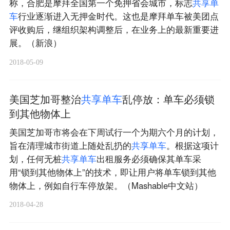
称，合肥是摩拜全国第一个免押省会城市，标志
共
享
单
车
行业逐渐进入无押金时代。这也是摩拜单车被美团点
评收购后，继组织架构调整后，在业务上的最新重要进
展。（新浪）
2018-05-09
美国芝加哥整治
共
享
单
车
乱停放：单车必须锁
到其他物体上
美国芝加哥市将会在下周试行一个为期六个月的计划，
旨在清理城市街道上随处乱扔的
共
享
单
车
。根据这项计
划，任何无桩
共
享
单
车
出租服务必须确保其单车采
用“锁到其他物体上”的技术，即让用户将单车锁到其他
物体上，例如自行车停放架。（Mashable中文站）
2018-04-28