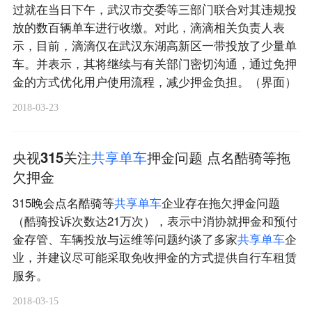
过就在当日下午，武汉市交委等三部门联合对其违规投
放的数百辆单车进行收缴。对此，滴滴相关负责人表
示，目前，滴滴仅在武汉东湖高新区一带投放了少量单
车。并表示，其将继续与有关部门密切沟通，通过免押
金的方式优化用户使用流程，减少押金负担。（界面）
2018-03-23
央视315关注
共
享
单
车
押金问题 点名酷骑等拖
欠押金
315晚会点名酷骑等
共
享
单
车
企业存在拖欠押金问题
（酷骑投诉次数达21万次），表示中消协就押金和预付
金存管、车辆投放与运维等问题约谈了多家
共
享
单
车
企
业，并建议尽可能采取免收押金的方式提供自行车租赁
服务。
2018-03-15