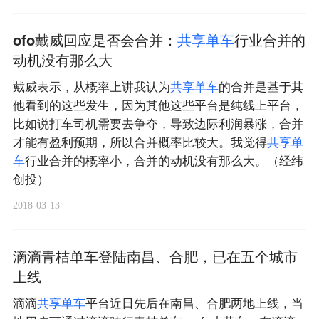
ofo戴威回应是否会合并：
共
享
单
车
行业合并的
动机没有那么大
戴威表示，从概率上讲我认为
共
享
单
车
的合并是基于其
他看到的这些发生，因为其他这些平台是纯线上平台，
比如说打车司机需要去争夺，导致边际利润暴涨，合并
才能有盈利预期，所以合并概率比较大。我觉得
共
享
单
车
行业合并的概率小，合并的动机没有那么大。（经纬
创投）
2018-03-13
滴滴青桔单车登陆南昌、合肥，已在五个城市
上线
滴滴
共
享
单
车
平台近日先后在南昌、合肥两地上线，当