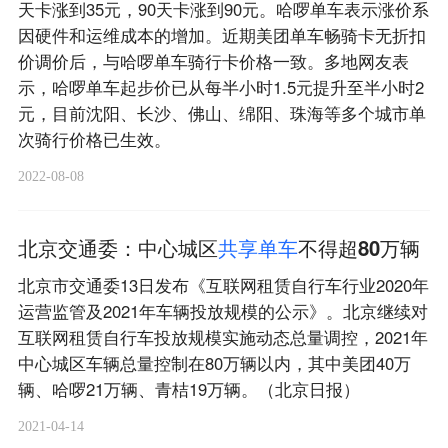
天卡涨到35元，90天卡涨到90元。哈啰单车表示涨价系
因硬件和运维成本的增加。近期美团单车畅骑卡无折扣
价调价后，与哈啰单车骑行卡价格一致。多地网友表
示，哈啰单车起步价已从每半小时1.5元提升至半小时2
元，目前沈阳、长沙、佛山、绵阳、珠海等多个城市单
次骑行价格已生效。
2022-08-08
北京交通委：中心城区
共
享
单
车
不得超80万辆
北京市交通委13日发布《互联网租赁自行车行业2020年
运营监管及2021年车辆投放规模的公示》。北京继续对
互联网租赁自行车投放规模实施动态总量调控，2021年
中心城区车辆总量控制在80万辆以内，其中美团40万
辆、哈啰21万辆、青桔19万辆。（北京日报）
2021-04-14