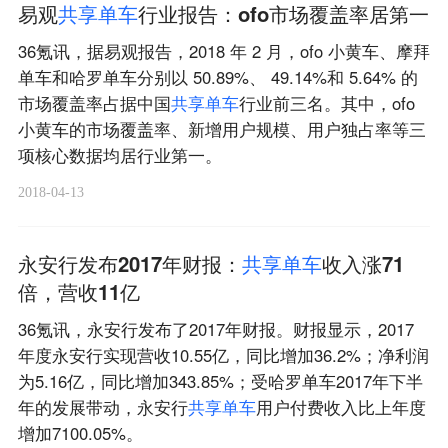
易观
共
享
单
车
行业报告：ofo市场覆盖率居第一
36氪讯，据易观报告，2018 年 2 月，ofo 小黄车、摩拜
单车和哈罗单车分别以 50.89%、 49.14%和 5.64% 的
市场覆盖率占据中国
共
享
单
车
行业前三名。其中，ofo
小黄车的市场覆盖率、新增用户规模、用户独占率等三
项核心数据均居行业第一。
2018-04-13
永安行发布2017年财报：
共
享
单
车
收入涨71
倍，营收11亿
36氪讯，永安行发布了2017年财报。财报显示，2017
年度永安行实现营收10.55亿，同比增加36.2%；净利润
为5.16亿，同比增加343.85%；受哈罗单车2017年下半
年的发展带动，永安行
共
享
单
车
用户付费收入比上年度
增加7100.05%。