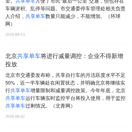
里。
共
享
单
车
方便了市民“最后一公里”交通，但也存在
车辆淤积、乱停等问题。市交通委停车管理处相关负责
人介绍，
共
享
单
车
数量只能减少，不能增加。（环球
网）
2018-08-13
北京
共
享
单
车
将进行减量调控：企业不得新增
投放
北京市交通委发布称，共享自行车的月活跃度水平不足
50%，近一半车辆处在闲置状态，并明确北京将继续实
行
共
享
单
车
增量限制和减量调控政策。今年年底，北京
共
享
单
车
运行车辆实时监控平台将投入使用，用于监控
共
享
单
车
过剩情况。（北青网）
2018-08-02