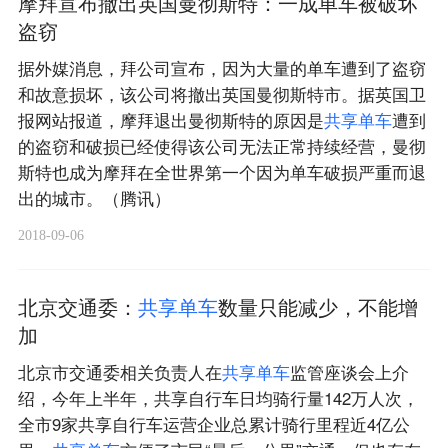
摩拜宣布撤出英国曼彻斯特：一成单车被破坏
盗窃
据外媒消息，拜公司宣布，因为大量的单车遭到了盗窃
和故意损坏，该公司将撤出英国曼彻斯特市。据英国卫
报网站报道，摩拜退出曼彻斯特的原因是
共
享
单
车
遭到
的盗窃和破损已经使得该公司无法正常持续经营，曼彻
斯特也成为摩拜在全世界第一个因为单车破损严重而退
出的城市。（腾讯）
2018-09-06
北京交通委：
共
享
单
车
数量只能减少，不能增
加
北京市交通委相关负责人在
共
享
单
车
监管座谈会上介
绍，今年上半年，共享自行车日均骑行量142万人次，
全市9家共享自行车运营企业总累计骑行里程近4亿公