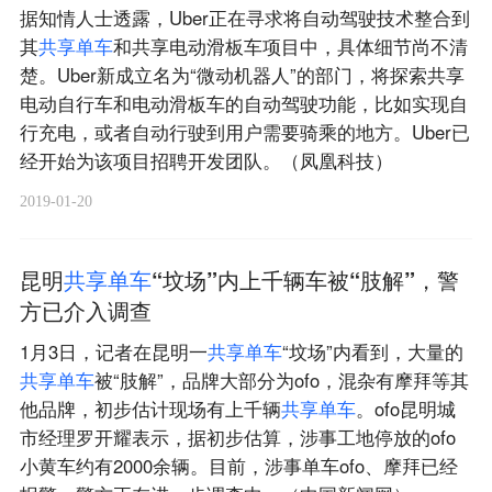
据知情人士透露，Uber正在寻求将自动驾驶技术整合到
其
共
享
单
车
和共享电动滑板车项目中，具体细节尚不清
楚。Uber新成立名为“微动机器人”的部门，将探索共享
电动自行车和电动滑板车的自动驾驶功能，比如实现自
行充电，或者自动行驶到用户需要骑乘的地方。Uber已
经开始为该项目招聘开发团队。（凤凰科技）
2019-01-20
昆明
共
享
单
车
“坟场”内上千辆车被“肢解”，警
方已介入调查
1月3日，记者在昆明一
共
享
单
车
“坟场”内看到，大量的
共
享
单
车
被“肢解”，品牌大部分为ofo，混杂有摩拜等其
他品牌，初步估计现场有上千辆
共
享
单
车
。ofo昆明城
市经理罗开耀表示，据初步估算，涉事工地停放的ofo
小黄车约有2000余辆。目前，涉事单车ofo、摩拜已经