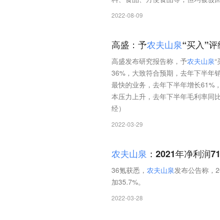
2022-08-09
高盛：予
农
夫
山
泉
“买入”
高盛发布研究报告称，予
农
夫
山
泉
36%，大致符合预期，去年下半年
最快的业务，去年下半年增长61%
本压力上升，去年下半年毛利率同比
经）
2022-03-29
农
夫
山
泉
：2021年净利润71
36氪获悉，
农
夫
山
泉
发布公告称，20
加35.7%。
2022-03-28