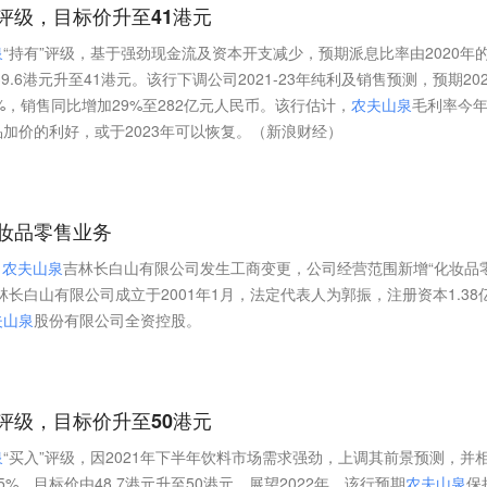
”评级，目标价升至41港元
泉
“持有”评级，基于强劲现金流及资本开支减少，预期派息比率由2020年
39.6港元升至41港元。该行下调公司2021-23年纯利及销售预测，预期202
%，销售同比增加29%至282亿元人民币。该行估计，
农
夫
山
泉
毛利率今
加价的利好，或于2023年可以恢复。（新浪财经）
妆品零售业务
，
农
夫
山
泉
吉林长白山有限公司发生工商变更，公司经营范围新增“化妆品
林长白山有限公司成立于2001年1月，法定代表人为郭振，注册资本1.38
夫
山
泉
股份有限公司全资控股。
”评级，目标价升至50港元
泉
“买入”评级，因2021年下半年饮料市场需求强劲，上调其前景预测，并
-5%，目标价由48.7港元升至50港元。展望2022年，该行预期
农
夫
山
泉
保