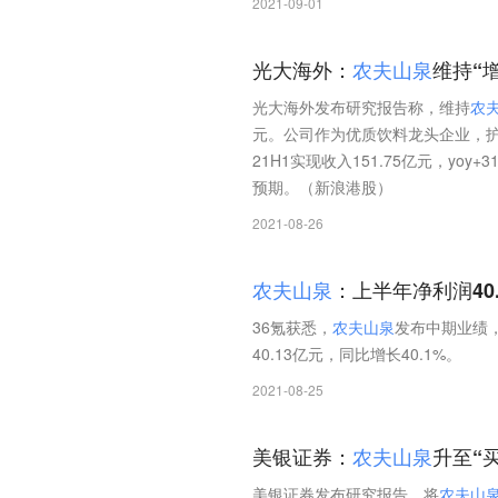
2021-09-01
光大海外：
农
夫
山
泉
维持“
光大海外发布研究报告称，维持
农
元。公司作为优质饮料龙头企业，
21H1实现收入151.75亿元，yoy
预期。（新浪港股）
2021-08-26
农
夫
山
泉
：上半年净利润40.
36氪获悉，
农
夫
山
泉
发布中期业绩，
40.13亿元，同比增长40.1%。
2021-08-25
美银证券：
农
夫
山
泉
升至“
美银证券发布研究报告，将
农
夫
山