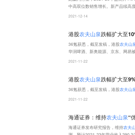
中高双位数销售增长。新产品续高度
2021-12-14
港股
农
夫
山
泉
跌幅扩大至10
36氪获悉，截至发稿，港股
农
夫
山
华润啤酒、新奥能源、京东、网易
2021-11-22
港股
农
夫
山
泉
跌幅扩大至9
36氪获悉，截至发稿，港股
农
夫
山
2021-11-22
海通证券：维持
农
夫
山
泉
“
海通证券发布研究报告，维持
农
夫
测，预计2021-23年营业收入290.2/3