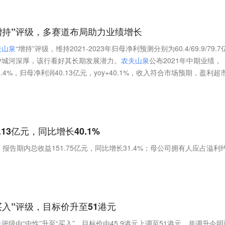
增持”评级，多赛道布局助力业绩增长
夫
山
泉
“增持”评级，维持2021-2023年归母净利预测分别为60.4/69.9/79.7
护城河深厚，该行看好其长期发展潜力。
农
夫
山
泉
公布2021年中期业绩，
+31.4%，归母净利润40.13亿元，yoy+40.1%，收入符合市场预期，盈利超
13亿元，同比增长40.1%
报告期内总收益151.75亿元，同比增长31.4%；母公司拥有人应占溢利
买入”评级，目标价升至51港元
泉
评级由“中性”升至“买入”，目标价由45.9港元上调至51港元，并调升今明