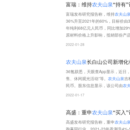
富瑞：维持
农
夫
山
泉
“持有
富瑞发布研究报告称，维持
农
夫
山
36%升至2021年的60%，目标价由
年纯利68亿元人民币，同比增加29
原材料价格上升影响，抵销部份产品
2022-01-28
农
夫
山
泉
长白山公司新增化
36氪获悉，天眼查App显示，近日
售、休闲观光活动”等。
农
夫
山
泉
吉
民币。股东信息显示，该公司由
农
2022-01-17
高盛：重申
农
夫
山
泉
“买入
高盛发布研究报告称，重申
农
夫
山
跑赢同行业，2021-23年盈测升4%