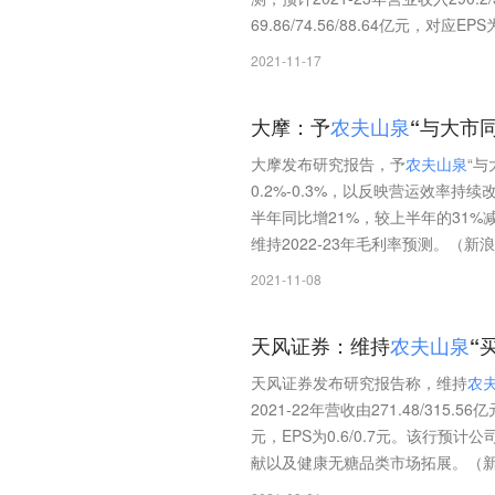
69.86/74.56/88.64亿元，对应EP
2021-11-17
大摩：予
农
夫
山
泉
“与大市
大摩发布研究报告，予
农
夫
山
泉
“与
0.2%-0.3%，以反映营运效率持
半年同比增21%，较上半年的31
维持2022-23年毛利率预测。（新
2021-11-08
天风证券：维持
农
夫
山
泉
“
天风证券发布研究报告称，维持
农
2021-22年营收由271.48/315.56
元，EPS为0.6/0.7元。该行
献以及健康无糖品类市场拓展。（