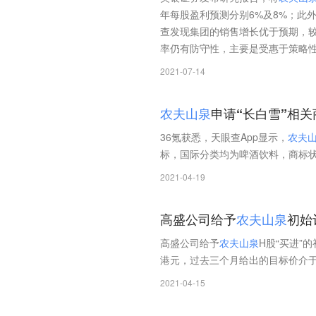
年每股盈利预测分别6%及8%；此
查发现集团的销售增长优于预期，较
率仍有防守性，主要是受惠于策略
2021-07-14
农
夫
山
泉
申请“长白雪”相关
36氪获悉，天眼查App显示，
农
夫
标，国际分类均为啤酒饮料，商标状
2021-04-19
高盛公司给予
农
夫
山
泉
初始
高盛公司给予
农
夫
山
泉
H股“买进”
港元，过去三个月给出的目标价介于29
2021-04-15