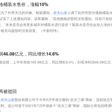
格桶装水售价，涨幅10%
成为了外界关注的对象。根据通知，
农
夫
山
泉
上调了杭州市部分规格桶装
证实了上述通知内容。该客服称，“其他规格的暂时没有通知。目前只有
楚。”未来是否会有更多城市对桶装水进行提价？瓶装水是否也会加入涨价
对相关问题暂时没有回复。（中新经纬）
6.08亿元，同比增长14.8%
期业绩，上半年营收165.99亿元，同比增长9.4%；归母净利润46.08亿元
再被驳回
，
农
夫
山
泉
股份有限公司于今年5月申请注册的“农夫三拳”商标，流程状态
料。该公司曾于2021年7月申请多个“农夫三拳”商标，国际分类包括啤酒
回。