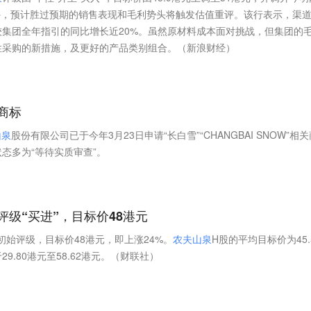
外，预计胜过预期的销售表现和毛利势头将触发估值重评。该行表示，渠
集团全年指引的同比增长近20%。虽然原材料成本面对挑战，但集团的
性采购的新措施，及更好的产品类别组合。（新浪财经）
商标
山
泉
股份有限公司已于今年3月23日申请“长白雪”“CHANGBAI SNOW”相关
态多为“等待实质审查”。
评级“买进”，目标价48港元
的初始评级，目标价48港元，即上涨24%。
农
夫
山
泉
H股的平均目标价为45.
.80港元至58.62港元。（财联社）