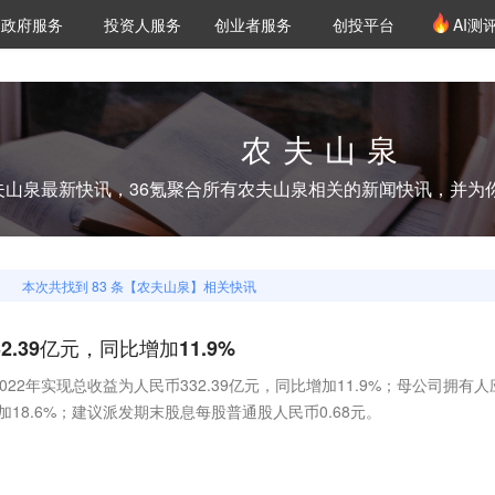
创投发布
项目推荐
核心服务
LP源计划
政府服务
投资人服务
创业者服务
创投平台
AI测
36氪Pro
VClub
VClub投资机构库
创投氪堂
城市之窗
投资机构职位推介
企业入驻
投资人认证
农夫山泉
夫山泉
最新快讯，36氪聚合所有
农夫山泉
相关的新闻快讯，并为
本次共找到
83
条【
农夫山泉
】相关快讯
2.39亿元，同比增加11.9%
022年实现总收益为人民币332.39亿元，同比增加11.9%；母公司拥有人
加18.6%；建议派发期末股息每股普通股人民币0.68元。