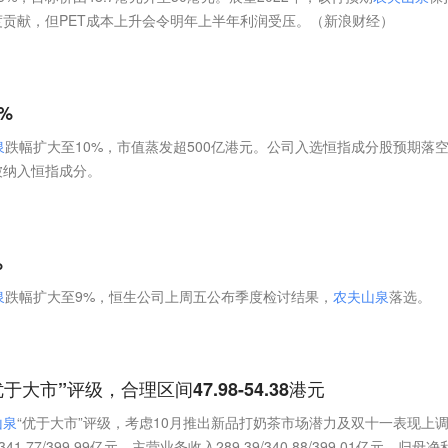
贡献，但PET成本上升会令明年上半年利润受压。（新浪财经）
%
泉
跌幅扩大至10%，市值蒸发超500亿港元。公司入选恒指成分股预期落
被纳入恒指成分。
%
泉
跌幅扩大至9%，恒生公司上周五公布季度检讨结果，
农
夫
山
泉
落选。
优于大市”评级，合理区间47.98-54.38港元
山
泉
“优于大市”评级，考虑10月推出新品打奶茶市场潜力及双十一表现上
41.77/399.99亿元，主营业务收入289.39/340.88/399.01亿元，归母净