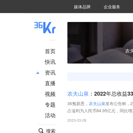
36氪Auto
数字时氪
企业号
未来消费
智能涌现
未来城市
启动Power on
媒体品牌
企业服务
企服点评
36氪出海
36氪研究院
潮生TIDE
36氪企服点评
36Kr研究院
36氪财经
职场bonus
36碳
后浪研究所
36Kr创新咨询
暗涌Waves
硬氪
氪睿研究院
首页
农
快讯
资讯
直播
最新
推荐
创投
财经
视频
农
夫
山
泉
：2022年总收益33
汽车
AI
专题
36氪获悉，
农
夫
山
泉
发布公告称，2
科技
项目推荐
占溢利为人民币84.95亿元，同比增
活动
专精特新
安徽
2023-03-28
搜索