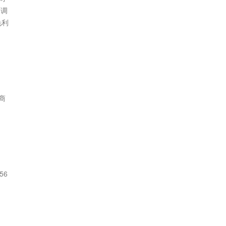
道调
毛利
商
56