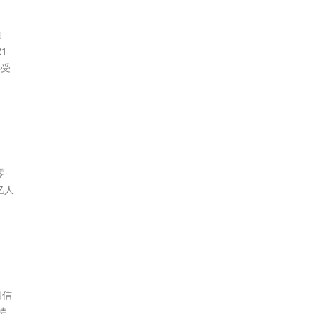
的
1
年受
零
亿人
相信
持