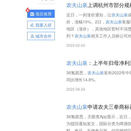
农
夫
山
泉
上调杭州市部分规
项目推荐
近日，一则涨价通知，让
农
夫
山
泉
价，涨幅10%。2日，
农
夫
山
泉
客服
我要入驻
地区（涨价），其他地区暂时不清
列？
农
夫
山
泉
相关工作人员称公司
城市合作
2023-02-02
农
夫
山
泉
：上半年归母净利润4
36氪获悉，
农
夫
山
泉
发布2022年中
同比增长14.8%。
2022-08-24
农
夫
山
泉
申请农夫三拳商标
36氪获悉，天眼查App显示，近日
为驳回通知发文，国际分类为啤酒饮
料、食品、方便食品等，但均被驳