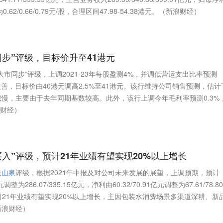
S为0.62/0.66/0.79元/股，合理区间47.98-54.38港元。（新浪财经）
同步”评级，目标价升至41港元
大市同步”评级，上调2021-23年每股盈测4%，并调低营运支出比率预测
续改善，目标价由40港元调高2.5%至41港元。该行维持公司销售预测，估计
%减慢，主要由于去年同期基数较高。此外，该行上调今年毛利率预测0.3%
浪财经）
买入”评级，预计21年业绩有望实现20%以上增长
夫
山
泉
评级，根据2021年中报及对公司未来发展的展望，上调预期，预计
亿元调整为286.07/335.15亿元，净利由60.32/70.91亿元调整为67.61/78.8
预计公司21年业绩有望实现20%以上增长，主因包装水消费场景多渠道深耕、新
新浪财经）