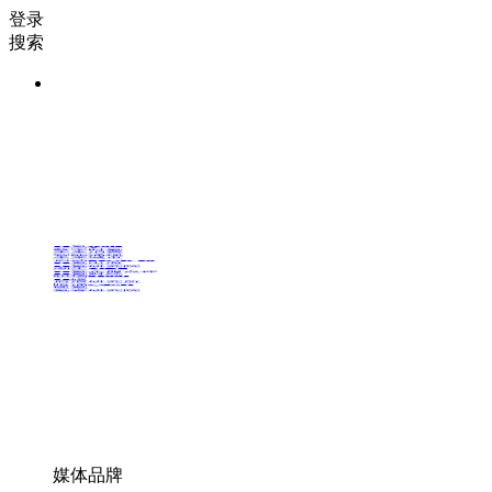
登录
搜索
36氪Auto
数字时氪
未来消费
智能涌现
未来城市
启动Power on
36氪出海
36氪研究院
潮生TIDE
36氪企服点评
36氪财经
职场bonus
36碳
后浪研究所
暗涌Waves
硬氪
氪睿研究院
媒体品牌