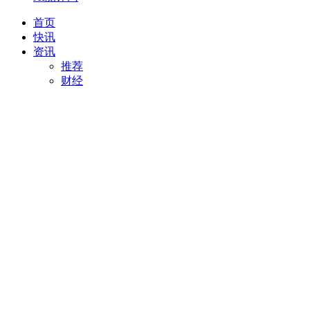
首页
快讯
资讯
推荐
财经
AI
项目推荐
安徽
最新
创投
汽车
科技
专精特新
直播
视频
专题
活动
搜索
项目推荐
我要入驻