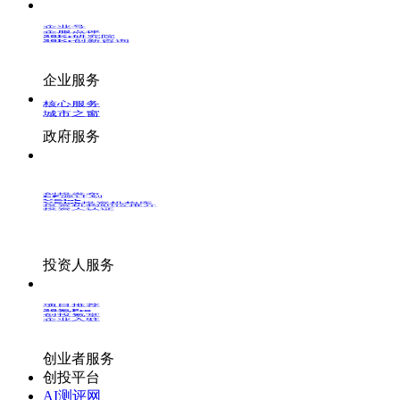
企业号
企服点评
36Kr研究院
36Kr创新咨询
企业服务
核心服务
城市之窗
政府服务
创投发布
LP源计划
VClub
VClub投资机构库
投资机构职位推介
投资人认证
投资人服务
项目推荐
36氪Pro
创投氪堂
企业入驻
创业者服务
创投平台
AI测评网