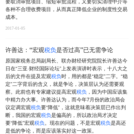
要取消审批项目、缩短审批流程，又要切实清理中介等
各种不合理收费项目，从而真正降低企业的制度性交易
成本。
2017-01-05
许善达：“宏观
税
负
是否过高”已无需争论
原国家税务总局副局长、联办财经研究院院长许善达今
日在“三亚·财经国际论坛”上发表演讲时表示，十八大之
后的文件在提及宏观
税
负
时，用的都是“稳定”二字。“稳
定”二字背后的含义，就是争论，决策层认为还需要观
察。此前也有专家建议提高宏观
税
负
，因为中国应该集
中精力办大事。许善达认为，而今年7月份的政治局会
议定调宏观
税
负
要“降低”，这就意味着决策层已作出判
断，我国的宏观
税
负
是偏高的，所以政治局才决定
要“降低”宏观
税
负
。现在的问题，不是宏观
税
负
是高还
是低的争论，而是应该落实好这一政策。