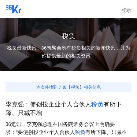
登录
税负
税负
最新快讯，36氪聚合所有
税负
相关的新闻快讯，并为
你提供最新的相关资讯。
本次共找到
7
条【
税负
】相关信息
李克强：使创投企业个人合伙人
税
负
有所下
降、只减不增
36氪讯，李克强总理在国务院常务会议上明确要
求：“要使创投企业个人合伙人
税
负
有所下降、只减不