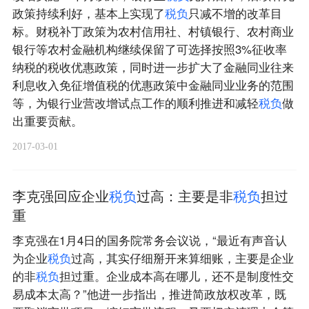
政策持续利好，基本上实现了
税
负
只减不增的改革目
标。财税补丁政策为农村信用社、村镇银行、农村商业
银行等农村金融机构继续保留了可选择按照3%征收率
纳税的税收优惠政策，同时进一步扩大了金融同业往来
利息收入免征增值税的优惠政策中金融同业业务的范围
等，为银行业营改增试点工作的顺利推进和减轻
税
负
做
出重要贡献。
2017-03-01
李克强回应企业
税
负
过高：主要是非
税
负
担过
重
李克强在1月4日的国务院常务会议说，“最近有声音认
为企业
税
负
过高，其实仔细掰开来算细账，主要是企业
的非
税
负
担过重。企业成本高在哪儿，还不是制度性交
易成本太高？”他进一步指出，推进简政放权改革，既