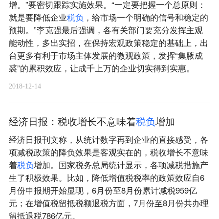
增。”要密切跟踪实施效果。“一定要把握一个总原则：
就是要降低企业
税
负
，给市场一个明确的信号和稳定的
预期。”李克强最后强调，各有关部门要充分发挥主观
能动性，多出实招，在保持宏观政策稳定的基础上，出
台更多有利于市场主体发展的微观政策，发挥“集腋成
裘”的累积效应，让成千上万的企业切实得到实惠。
2018-12-14
经济日报：税收增长不意味着
税
负
增加
经济日报刊文称，从统计数字再到企业的直接感受，各
项减税政策的降负效果是客观实在的，税收增长不意味
着
税
负
增加。国家税务总局统计显示，各项减税措施产
生了积极效果。比如，降低增值税税率的政策效应自6
月份申报期开始显现，6月份至8月份累计减税959亿
元；在增值税留抵税额退税方面，7月份至8月份共办理
留抵退税786亿元。