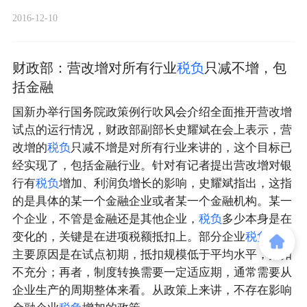
2016-12-10
财政部：营改增对所有行业
税
负
只减不增，包
括金融
国新办举行国务院政策例行吹风会介绍全面推开营改增
试点的运行情况，财政部副部长史耀斌在会上表示，营
改增的
税
负
只减不增是对所有行业来讲的，这个目标已
经实现了，包括金融行业。针对有记者提出营改增对银
行有
税
负
增加、利润负增长的影响，史耀斌指出，这指
的是具体的某一个金融企业或者某一个金融机构。某一
个企业，不管是金融还是其他企业，
税
负
多少本身是在
变化的，关键是在进项税额抵扣上。部分企业
税
负
增加
主要原因是在试点初期，抵扣规模低于平均水平，抵扣
不充分；再者，制度转换需要一定适应期，通常需要从
企业生产的周期整体来看。从政策上来讲，不存在影响