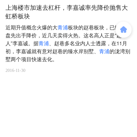
上海楼市加速去杠杆，李嘉诚率先降价抛售大
虹桥板块
近期升值概念火爆的大
青
浦
板块的赵巷板块，已经有楼
盘先出手降价，近几天卖得火热。这名高人正是“超
人”李嘉诚。据
青
浦
、赵巷多名业内人士透露，在11月
初，李嘉诚就有意对赵巷的臻水岸别墅、
青
浦
的泷湾别
墅两个项目快速去化。
2016-11-30
商务合作
关于我们
加入我们
联系我们
城市加盟
寻求报道
我要入驻
投资者关系
违法和不良信息、未成年人保护举报电话：010-89650707
举报邮箱：jubao@36kr.com 网上有害信息举报