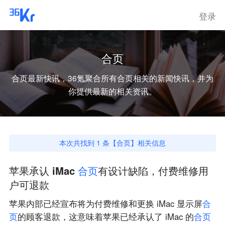
登录
合页
合页
最新快讯，36氪聚合所有
合页
相关的新闻快讯，并为
你提供最新的相关资讯。
本次共找到
1
条【
合页
】相关信息
苹果承认 iMac
合
页
有设计缺陷，付费维修用
户可退款
苹果内部已经宣布将为付费维修和更换 iMac 显示屏
合
页
的顾客退款，这意味着苹果已经承认了 iMac 的
合
页