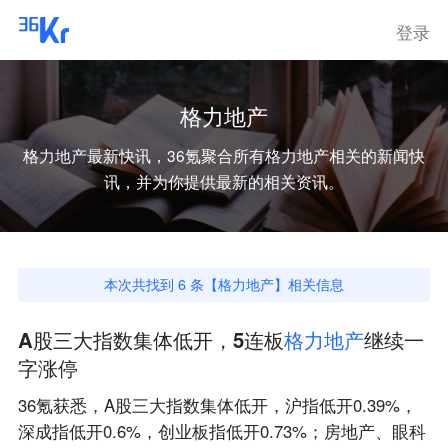
登录
格力地产
格力地产
最新快讯，36氪聚合所有
格力地产
相关的新闻快
讯，并为你提供最新的相关资讯。
本次共找到
6
条【
格力地产
】相关信息
A股三大指数集体低开，5连板
格
力
地
产
继续一
字涨停
36氪获悉，A股三大指数集体低开，沪指低开0.39%，
深成指低开0.6%，创业板指低开0.73%；房地产、眼科