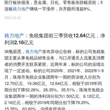
医疗板块领涨，贵金属、日化、零售板块跌幅居前；5
连板
格
力
地
产
继续一字涨停，兴齐眼药涨超8%。
2022-12-16
格
力
地
产
：免税集团前三季营收12.64亿元，净
利润2.16亿元
36氪获悉，
格
力
地
产
发布异动公告称，标的公司免税集
团主要从事免税品销售业务，与口岸通关人流量及消费
者的消费开支联系紧密。近两年来，标的公司的业绩出
现了一定波动。标的公司2020年、2021年、2022年1-9
月，珠海市免税企业集团两年一期的营业收入分别为
12.70亿元、19.06亿元、12.64亿元，相较于2019年同
期分别下降52.26%、28.35%、35.51%；珠海市免税企
业集团两年一期的净利润分别为1.50亿元、6.12亿元、
2.16亿元，相较于2019年同期分别下降79.25%、
15.35%、63.82%，业绩有所波动。