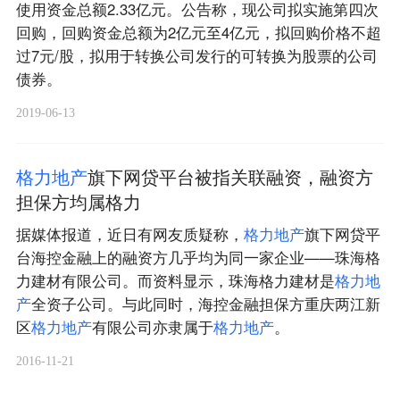
使用资金总额2.33亿元。公告称，现公司拟实施第四次
回购，回购资金总额为2亿元至4亿元，拟回购价格不超
过7元/股，拟用于转换公司发行的可转换为股票的公司
债券。
2019-06-13
格
力
地
产
旗下网贷平台被指关联融资，融资方
担保方均属格力
据媒体报道，近日有网友质疑称，
格
力
地
产
旗下网贷平
台海控金融上的融资方几乎均为同一家企业——珠海格
力建材有限公司。而资料显示，珠海格力建材是
格
力
地
产
全资子公司。与此同时，海控金融担保方重庆两江新
区
格
力
地
产
有限公司亦隶属于
格
力
地
产
。
2016-11-21