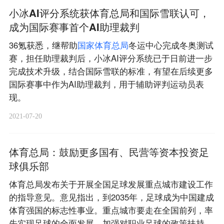
小冰AI评分系统获体育总局和国际雪联认可，
成为国际赛事首个AI助理裁判
36氪获悉，继帮助
国
家
体
育
总
局
冬运中心完成冬奥测试
赛，担任助理裁判后，小冰AI评分系统已于日前进一步
完成技术升级，结合国际雪联的标准，有望在后续更多
国际赛事中作为AI助理裁判，用于辅助评判运动员表
现。
2021-07-20
体育总局：鼓励更多国有、民营等资本投资足
球俱乐部
体育总局发布关于开展全国足球发展重点城市建设工作
的指导意见。意见指出，到2035年，足球成为中国建成
体育强国的标志性事业。重点城市要走在全国前列，率
先实现足球的全面发展。加强对职业足球的政策扶持。