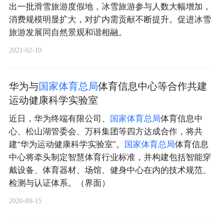
出一批滑雪旅游度假地，冰雪旅游参与人数大幅增加，
消费规模明显扩大，对扩内需贡献不断提升。促进冰雪
旅游发展同自然景观和谐相融。
2021-02-10
华为与
国
家
体
育
总
局
体育信息中心等合作共建
运动健康科学实验室
近日，华为终端有限公司、
国
家
体
育
总
局
体育信息中
心、松山湖管委会、万科集团等四方达成合作，将共
建“华为运动健康科学实验室”。
国
家
体
育
总
局
体育信息
中心将牵头制定智慧体育行业标准，并构建包括智能穿
戴设备、体育器材、场馆、健身中心在内的技术规范、
检测与认证体系。（界面）
2020-09-15