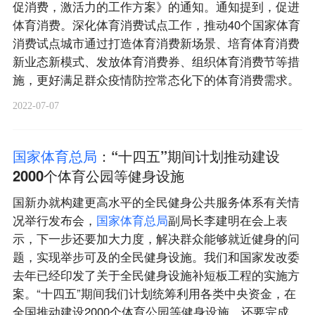
促消费，激活力的工作方案》的通知。通知提到，促进
体育消费。深化体育消费试点工作，推动40个国家体育
消费试点城市通过打造体育消费新场景、培育体育消费
新业态新模式、发放体育消费券、组织体育消费节等措
施，更好满足群众疫情防控常态化下的体育消费需求。
2022-07-07
国
家
体
育
总
局
：“十四五”期间计划推动建设
2000个体育公园等健身设施
国新办就构建更高水平的全民健身公共服务体系有关情
况举行发布会，
国
家
体
育
总
局
副局长李建明在会上表
示，下一步还要加大力度，解决群众能够就近健身的问
题，实现举步可及的全民健身设施。我们和国家发改委
去年已经印发了关于全民健身设施补短板工程的实施方
案。“十四五”期间我们计划统筹利用各类中央资金，在
全国推动建设2000个体育公园等健身设施，还要完成