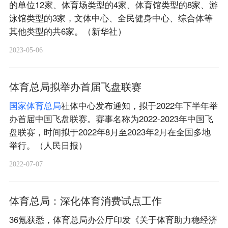
的单位12家、体育场类型的4家、体育馆类型的8家、游
泳馆类型的3家，文体中心、全民健身中心、综合体等
其他类型的共6家。（新华社）
2023-05-06
体育总局拟举办首届飞盘联赛
国
家
体
育
总
局
社体中心发布通知，拟于2022年下半年举
办首届中国飞盘联赛。赛事名称为2022-2023年中国飞
盘联赛，时间拟于2022年8月至2023年2月在全国多地
举行。（人民日报）
2022-07-07
体育总局：深化体育消费试点工作
36氪获悉，体育总局办公厅印发《关于体育助力稳经济