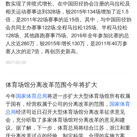
数实现了井喷式增长。在中国田径协会注册的马拉松及
相关运动赛事达到328场，较2015年134场增加了近1.5
倍，是2011年22场赛事的近15倍。其中，与中国田径协
会共同主办赛事122场;全程马拉松125场、半程马拉松
128场、其他路跑赛事75场。2016年全年参加比赛的总
人次近280万，较2015年增长130万，是2011年40万参
赛人次的近7倍，再创历史新高。
2017-03-20
体育场馆分离改革范围今年将扩大
今年
国
家
体
育
总
局
将进一步扩大大型体育场馆所有权属
于国有，经营权属于公司的分离改革的范围，
国
家
体
育
总
局
经济司近日召开大型体育场馆分离改革征求意见
会，充分听取了多家体育场馆对分离改革的意见和建
议。据了解，下一步，体育总局将结合江苏，浙江和重
庆分离改革试点的经验，制定科学、合理的实施方案，