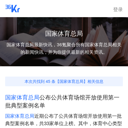
登录
国家体育总局
国家体育总局
最新快讯，36氪聚合所有
国家体育总局
相关
的新闻快讯，并为你提供最新的相关资讯。
本次共找到
45
条【
国家体育总局
】相关信息
国
家
体
育
总
局
公布公共体育场馆开放使用第一
批典型案例名单
国
家
体
育
总
局
近期公布了公共体育场馆开放使用第一批
典型案例名单，共33家单位上榜。其中，体育中心类型