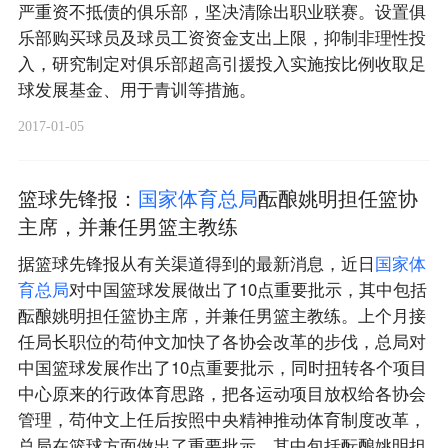
严重资不抵债的俱乐部，坚决清除出职业联赛。设置俱
乐部购买球员及球员工资资金支出上限，抑制非理性投
入，研究制定对俱乐部超高引援投入实施按比例收取足
球发展基金、用于青训等措施。
2017-01-05
篮球先锋报：
国
家
体
育
总
局
酝酿姚明担任篮协
主席，并兼任男篮主教练
据篮球先锋报从有关渠道得到的最新消息，近日
国
家
体
育
总
局
对中国篮球发展做出了10点重要批示，其中包括
酝酿姚明担任篮协主席，并兼任男篮主教练。上个月接
任局长职位的苟仲文加快了各协会改革的步伐，总局对
中国篮球发展作出了10点重要批示，同时扭转各个项目
中心原来的行政体育思路，把各运动项目放权给各协会
管理，苟仲文上任后按照中央精神推动体育制度改革，
总局在篮球方面做出了重要批示，其中包括酝酿姚明担