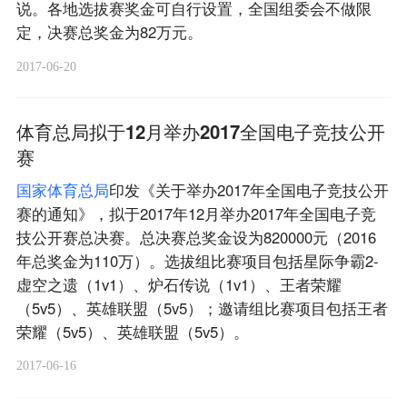
说。各地选拔赛奖金可自行设置，全国组委会不做限
定，决赛总奖金为82万元。
2017-06-20
体育总局拟于12月举办2017全国电子竞技公开
赛
国
家
体
育
总
局
印发《关于举办2017年全国电子竞技公开
赛的通知》，拟于2017年12月举办2017年全国电子竞
技公开赛总决赛。总决赛总奖金设为820000元（2016
年总奖金为110万）。选拔组比赛项目包括星际争霸2-
虚空之遗（1v1）、炉石传说（1v1）、王者荣耀
（5v5）、英雄联盟（5v5）；邀请组比赛项目包括王者
荣耀（5v5）、英雄联盟（5v5）。
2017-06-16