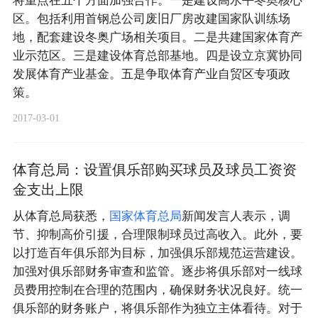
区。包括利用首钢总公司废旧厂房改建国家队训练场
地，配套建设冬奥广场相关项目。二是共建国家体育产
业示范区。三是建设体育总部基地。四是设立京冀协同
发展体育产业基金。五是争取体育产业自贸区专项政
策。
2017-03-01
体育总局：设置俱乐部购买球员及球员工资资
金支出上限
从体育总局获悉，
国
家
体
育
总
局
新闻发言人表示，调
节、抑制高价引援，合理限制球员过高收入。此外，要
以打造百年俱乐部为目标，加强俱乐部规范运营建设。
加强对俱乐部财务审查和监管。逐步将俱乐部对一线球
员费用控制在合理的范围内，确保财务状况良好。统一
俱乐部的财务账户，将俱乐部作为独立主体看待。对于