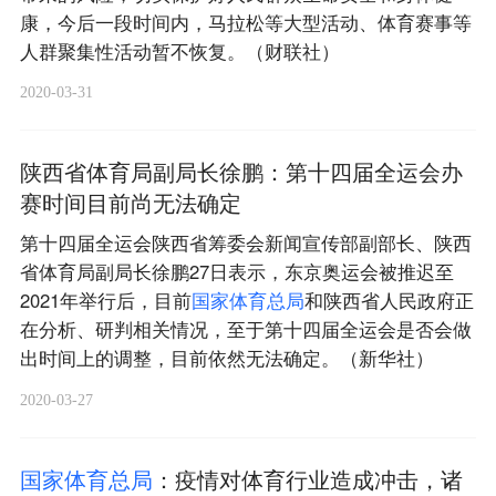
康，今后一段时间内，马拉松等大型活动、体育赛事等
人群聚集性活动暂不恢复。（财联社）
2020-03-31
陕西省体育局副局长徐鹏：第十四届全运会办
赛时间目前尚无法确定
第十四届全运会陕西省筹委会新闻宣传部副部长、陕西
省体育局副局长徐鹏27日表示，东京奥运会被推迟至
2021年举行后，目前
国
家
体
育
总
局
和陕西省人民政府正
在分析、研判相关情况，至于第十四届全运会是否会做
出时间上的调整，目前依然无法确定。（新华社）
2020-03-27
国
家
体
育
总
局
：疫情对体育行业造成冲击，诸