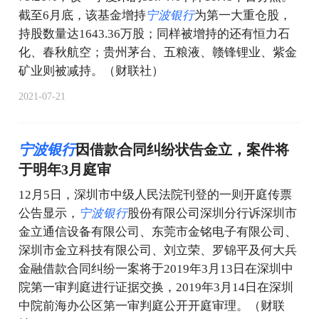
截至6月底，该基金增持
宁
波
银
行
为第一大重仓股，
持股数量达1643.36万股；同样被增持的还有恒力石
化、春秋航空；贵州茅台、五粮液、赣锋锂业、紫金
矿业则被减持。（财联社）
2021-07-21
宁
波
银
行
因借款合同纠纷状告金立，案件将
于明年3月庭审
12月5日，深圳市中级人民法院刊登的一则开庭传票
公告显示，
宁
波
银
行
股份有限公司深圳分行诉深圳市
金立通信设备有限公司、东莞市金铭电子有限公司、
深圳市金立科技有限公司、刘立荣、罗锦平及何大兵
金融借款合同纠纷一案将于2019年3月13日在深圳中
院第一审判庭进行证据交换，2019年3月14日在深圳
中院前海办公区第一审判庭公开开庭审理。（财联