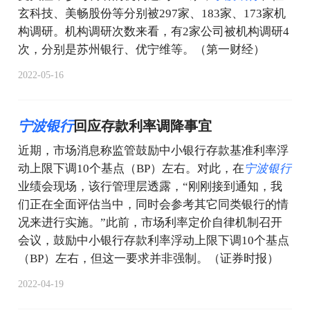
玄科技、美畅股份等分别被297家、183家、173家机
构调研。机构调研次数来看，有2家公司被机构调研4
次，分别是苏州银行、优宁维等。（第一财经）
2022-05-16
宁
波
银
行
回应存款利率调降事宜
近期，市场消息称监管鼓励中小银行存款基准利率浮
动上限下调10个基点（BP）左右。对此，在
宁
波
银
行
业绩会现场，该行管理层透露，“刚刚接到通知，我
们正在全面评估当中，同时会参考其它同类银行的情
况来进行实施。”此前，市场利率定价自律机制召开
会议，鼓励中小银行存款利率浮动上限下调10个基点
（BP）左右，但这一要求并非强制。（证券时报）
2022-04-19