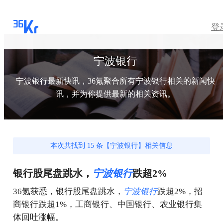
登
宁波银行
宁波银行
最新快讯，36氪聚合所有
宁波银行
相关的新闻快
讯，并为你提供最新的相关资讯。
本次共找到
15
条【
宁波银行
】相关信息
银行股尾盘跳水，
宁
波
银
行
跌超2%
36氪获悉，银行股尾盘跳水，
宁
波
银
行
跌超2%，招
商银行跌超1%，工商银行、中国银行、农业银行集
体回吐涨幅。