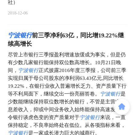
社）
2018-12-06
宁
波
银
行
前三季净利63亿，同比增19.22%继
续高增长
尽管上市银行三季报盈利增速放缓成为事实，但是仍
有少数几家银行能保持双位数高增长。10月21日晚
间，
宁
波
银
行
正式披露2016年度三季报，公司前三季
实现归属于母公司股东的净利润63.43亿元,同比增长
19.22%，在银行业收入普遍增长乏力、资产质量下行
等不利局面下，继续交出一份亮丽答卷。
宁
波
银
行
是
少数能继续保持双位数增长的银行，不管是主营业务
息差收入，抑或中间业务收入始终能保持高速发展。
令银行谈虎色变的资产质量对于
宁
波
银
行
来说，一直
保持稳定，不良率始终处在低位。从各项指标来看，
宁
波
银
行
是一家成长潜力巨大的城商行。