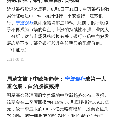
近期银行股迎来反弹。8月6日至11日，申万银行指数
累计涨幅达6.01%，杭州银行、平安银行、江苏银
行、
宁
波
银
行
累计涨幅均超过10%。此前，银行股似
乎不再成为市场的焦点，上涨的持续性不强。业内人
士分析，这与市场风格转换有关，银行业稳中向好发
展态势不变，部分银行股具备较明显的配置价值。
（中证报）
2021-08-11
周蔚文旗下中欧新趋势：
宁
波
银
行
成第一大
重仓股，白酒股被减持
明星基金经理周蔚文执掌的中欧新趋势公布二季报。
该基金在二季度回报为4.16%，6月底规模达109.35亿
元，较一季度末的106.75亿元略有增加；股票仓位为
79.26%，较一季度末的89.74%下降10.48个百分点。