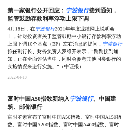
第一家银行公开回应：
宁
波
银
行
接到通知，
监管鼓励存款利率浮动上限下调
4月18日，在
宁
波
银
行
2021年年度业绩网上说明会
上，针对投资者关于监管鼓励中小银行存款利率浮动
上限下调10个基点（BP）左右消息的提问，
宁
波
银
行
拟任副行长、财务负责人罗维开表示，“刚刚接到通
知，正在全面评估当中，同时会参考其他同类银行的
实施情况来进行实施。”（中证报）
2022-04-18
富时中国A50指数新纳入
宁
波
银
行
、中国建
筑、邮储银行
富时罗素宣布了富时中国A50指数、富时中国A150指
数、富时中国A200指数、富时中国A400指数、富时