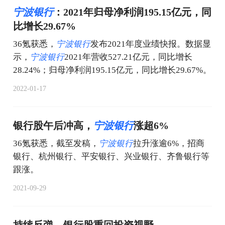
宁
波
银
行
：2021年归母净利润195.15亿元，同
比增长29.67%
36氪获悉，
宁
波
银
行
发布2021年度业绩快报。数据显
示，
宁
波
银
行
2021年营收527.21亿元，同比增长
28.24%；归母净利润195.15亿元，同比增长29.67%。
2022-01-17
银行股午后冲高，
宁
波
银
行
涨超6%
36氪获悉，截至发稿，
宁
波
银
行
拉升涨逾6%，招商
银行、杭州银行、平安银行、兴业银行、齐鲁银行等
跟涨。
2021-09-29
持续反弹，银行股重回投资视野