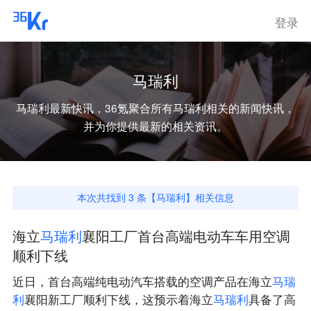
登录
马瑞利
马瑞利
最新快讯，36氪聚合所有
马瑞利
相关的新闻快讯，
并为你提供最新的相关资讯。
本次共找到
3
条【
马瑞利
】相关信息
海立
马
瑞
利
襄阳工厂首台高端电动车车用空调
顺利下线
近日，首台高端纯电动汽车搭载的空调产品在海立
马
瑞
利
襄阳新工厂顺利下线，这预示着海立
马
瑞
利
具备了高