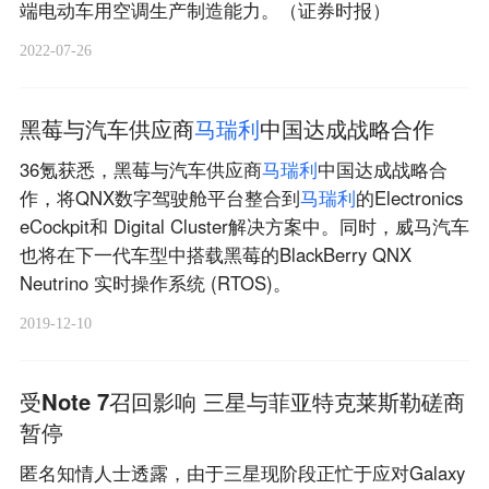
端电动车用空调生产制造能力。（证券时报）
2022-07-26
黑莓与汽车供应商
马
瑞
利
中国达成战略合作
36氪获悉，黑莓与汽车供应商
马
瑞
利
中国达成战略合
作，将QNX数字驾驶舱平台整合到
马
瑞
利
的Electronics
eCockpit和 Digital Cluster解决方案中。同时，威马汽车
也将在下一代车型中搭载黑莓的BlackBerry QNX
Neutrino 实时操作系统 (RTOS)。
2019-12-10
受Note 7召回影响 三星与菲亚特克莱斯勒磋商
暂停
匿名知情人士透露，由于三星现阶段正忙于应对Galaxy