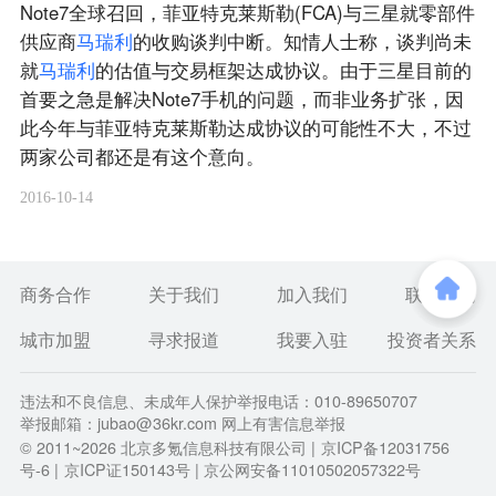
Note7全球召回，菲亚特克莱斯勒(FCA)与三星就零部件
供应商
马
瑞
利
的收购谈判中断。知情人士称，谈判尚未
就
马
瑞
利
的估值与交易框架达成协议。由于三星目前的
首要之急是解决Note7手机的问题，而非业务扩张，因
此今年与菲亚特克莱斯勒达成协议的可能性不大，不过
两家公司都还是有这个意向。
2016-10-14
商务合作
关于我们
加入我们
联系我们
城市加盟
寻求报道
我要入驻
投资者关系
违法和不良信息、未成年人保护举报电话：010-89650707
举报邮箱：jubao@36kr.com 网上有害信息举报
© 2011~
2026
北京多氪信息科技有限公司 |
京ICP备12031756
号-6
|
京ICP证150143号
| 京公网安备11010502057322号