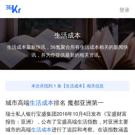
登录
生活成本
生活成本
最新快讯，36氪聚合所有
生活成本
相关的新闻快
讯，并为你提供最新的相关资讯。
本次共找到
1
条【
生活成本
】相关信息
城市高端
生
活
成
本
排名 魔都亚洲第一
瑞士私人银行宝盛集团2016年10月4日发布《宝盛财富
报告：亚洲》，公布了宝盛高端生活指数，对亚洲主要
城市的高端
生
活
成
本
进行了追踪和考察。在该指数涵盖