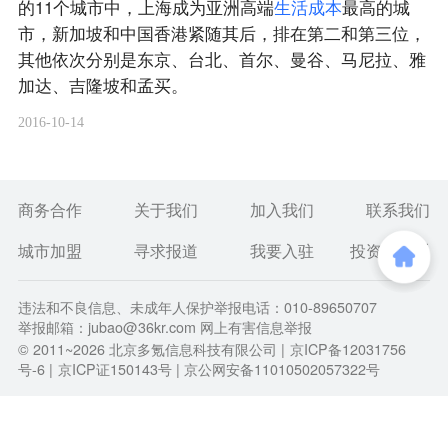
的11个城市中，上海成为亚洲高端
生
活
成
本
最高的城
市，新加坡和中国香港紧随其后，排在第二和第三位，
其他依次分别是东京、台北、首尔、曼谷、马尼拉、雅
加达、吉隆坡和孟买。
2016-10-14
商务合作
关于我们
加入我们
联系我们
城市加盟
寻求报道
我要入驻
投资者关系
违法和不良信息、未成年人保护举报电话：010-89650707
举报邮箱：jubao@36kr.com 网上有害信息举报
© 2011~
2026
北京多氪信息科技有限公司 |
京ICP备12031756
号-6
|
京ICP证150143号
| 京公网安备11010502057322号