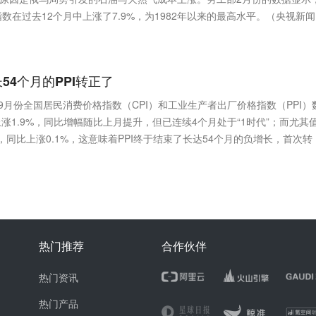
在过去12个月中上涨了7.9%，为1982年以来的最高水平。（央视新
长54个月的PPI转正了
6年9月份全国居民消费价格指数（CPI）和工业生产者出厂价格指数（PPI）
上涨1.9%，同比增幅随比上月提升，但已连续4个月处于“1时代”；而尤其
%，同比上涨0.1%，这意味着PPI终于结束了长达54个月的负增长，首次转
热门推荐
合作伙伴
热门资讯
热门产品