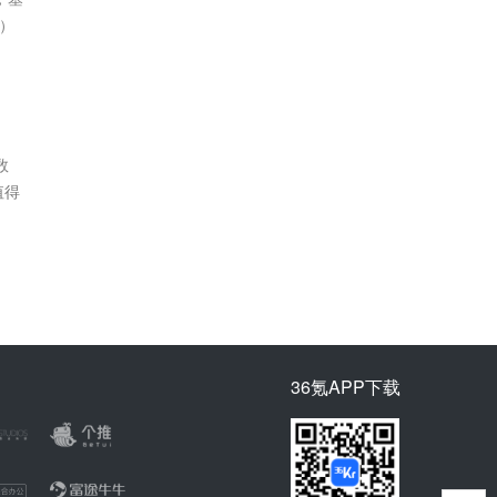
闻）
数
值得
36氪APP下载