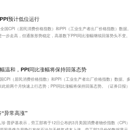
PPI预计低位运行
份全国CPI（居民消费价格指数）和PPI（工业生产者出厂价格指数）数据
或进一步走高，但通胀形势稳定，高基数下PPI同比涨幅继续回落势头不变。
涨幅温和，PPI同比涨幅将保持回落态势
国CPI（居民消费价格指数）和PPI（工业生产者出厂价格指数）数据。
结束此前两个月快速上行态势；PPI同比涨幅将保持回落态势。（证券日报）
“异常高涨”
珍·普萨基表示，劳工部将于12日公布的3月美国消费者物价指数（CPI
分原因是俄乌局势引发的石油与天然气成本上涨。劳工部2月份的数据显示