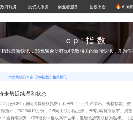
创投发布
项目推荐
核心服务
LP源计划
政府服务
投资人服务
创业者服务
创投平台
AI测
36氪Pro
VClub
VClub投资机构库
创投氪堂
城市之窗
投资机构职位推介
企业入驻
投资人认证
cpi指数
pi指数
最新快讯，36氪聚合所有
cpi指数
相关的新闻快讯，并为你
本次共找到
5
条【
cpi指数
】相关快讯
价走势延续温和状态
年12月份CPI（居民消费价格指数）和PPI（工业生产者出厂价格指数）数
预计，2022年12月份，CPI同比或小幅上涨，PPI跌幅有所收窄。展望
胀水平会持续回升，CPI增长中枢或高于去年，但增长趋势或较为温和。（