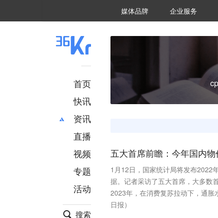
36氪Auto
数字时氪
企业号
未来消费
智能涌现
未来城市
启动Power on
媒体品牌
企业服务
企服点评
36氪出海
36氪研究院
潮生TIDE
36氪企服点评
36Kr研究院
36氪财经
职场bonus
36碳
后浪研究所
36Kr创新咨询
暗涌Waves
硬氪
氪睿研究院
首页
c
快讯
资讯
直播
最新
推荐
创投
财经
视频
五大首席前瞻：今年国内物
汽车
AI
专题
1月12日，国家统计局将发布2022
科技
项目推荐
据。记者采访了五大首席，大多数首席
活动
专精特新
安徽
2023年，在消费复苏拉动下，通
日报）
搜索