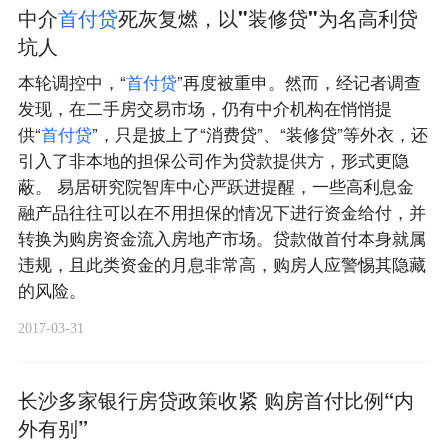
中介
首
付
贷
死灰复燃，以"装修贷"为名高利贷
坑人
本轮调控中，“
首
付
贷
”再度被重申。然而，经记者调查
发现，在二手房交易市场，仍有中介机构在悄悄提
供“
首
付
贷
”，只是披上了“消费贷”、“装修贷”等外衣，还
引入了非本地的担保公司作为贷款提供方，形式更隐
蔽。 易居研究院智库中心严跃进提醒，一些高利息金
融产品往往可以在不用担保的情况下进行资金给付，并
转换为购房资金流入房地产市场。贷款做首付本身就属
违规，且此类资金的月息非常高，购房人应警惕其隐藏
的风险。
2017-03-31
长沙多家银行房贷政策收紧 购房首付比例“内
外有别”