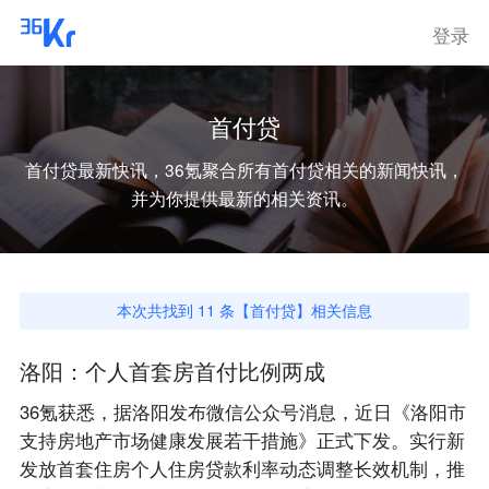
登录
首付贷
首付贷
最新快讯，36氪聚合所有
首付贷
相关的新闻快讯，
并为你提供最新的相关资讯。
本次共找到
11
条【
首付贷
】相关信息
洛阳：个人首套房首付比例两成
36氪获悉，据洛阳发布微信公众号消息，近日《洛阳市
支持房地产市场健康发展若干措施》正式下发。实行新
发放首套住房个人住房贷款利率动态调整长效机制，推