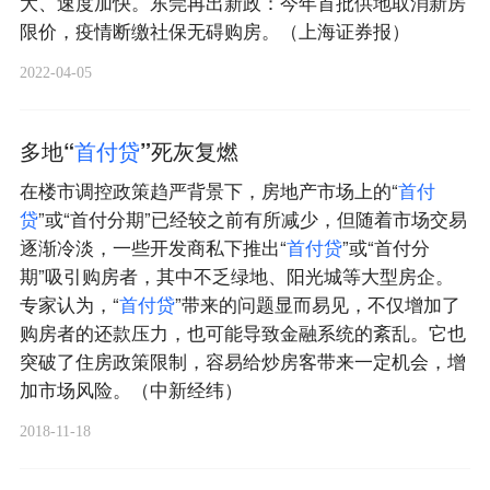
大、速度加快。东莞再出新政：今年首批供地取消新房
限价，疫情断缴社保无碍购房。（上海证券报）
2022-04-05
多地“
首
付
贷
”死灰复燃
在楼市调控政策趋严背景下，房地产市场上的“
首
付
贷
”或“首付分期”已经较之前有所减少，但随着市场交易
逐渐冷淡，一些开发商私下推出“
首
付
贷
”或“首付分
期”吸引购房者，其中不乏绿地、阳光城等大型房企。
专家认为，“
首
付
贷
”带来的问题显而易见，不仅增加了
购房者的还款压力，也可能导致金融系统的紊乱。它也
突破了住房政策限制，容易给炒房客带来一定机会，增
加市场风险。（中新经纬）
2018-11-18