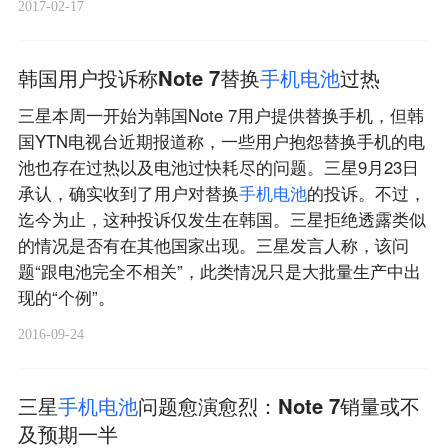
2017-02-17
韩国用户投诉称Note 7替换
手
机
电
池
过热
三星本周一开始为韩国Note 7用户提供替换手机，但韩
国YTN电视台近期报道称，一些用户抱怨替换手机的电
池也存在过热以及电池过快耗尽的问题。三星9月23日
承认，确实收到了用户对替换
手
机
电
池
的投诉。不过，
迄今为止，这种投诉仅发生在韩国。三星拒绝透露类似
的情况是否有在其他国家出现。三星发言人称，该问
题“跟电池完全不相关”，此类情况只是大批量生产中出
现的“个例”。
2016-09-24
三星
手
机
电
池
问题愈演愈烈：Note 7销量或不
及预期一半