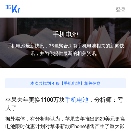
登录
手机电池
手机电池
最新快讯，36氪聚合所有
手机电池
相关的新闻快
讯，并为你提供最新的相关资讯。
本次共找到
4
条【
手机电池
】相关信息
苹果去年更换1100万块
手
机
电
池
，分析师：亏
大了
据外媒体，有分析师认为，苹果去年推出的29美元更换
电池限时优惠计划对苹果新款iPhone销售产生了重大影