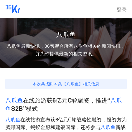
登录
八爪鱼
八爪鱼
最新快讯，36氪聚合所有
八爪鱼
相关的新闻快讯，
并为你提供最新的相关资讯。
本次共找到
4
条【
八爪鱼
】相关信息
八
爪
鱼
在线旅游获6亿元C轮融资，推进“
八
爪
鱼
S2B”模式
八
爪
鱼
在线旅游宣布获6亿元C轮战略性融资，投资方为
腾邦国际、蚂蚁金服和建银国际，还将参与
八
爪
鱼
新战