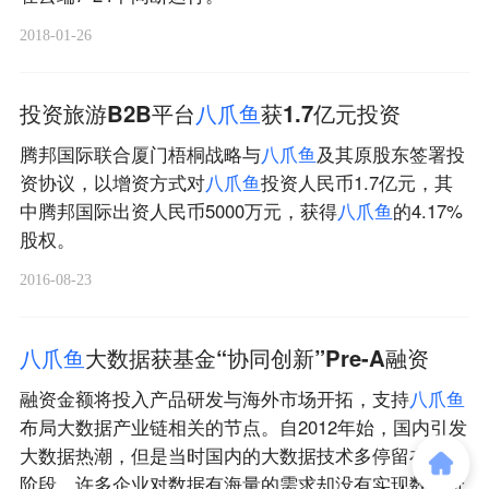
2018-01-26
投资旅游B2B平台
八
爪
鱼
获1.7亿元投资
腾邦国际联合厦门梧桐战略与
八
爪
鱼
及其原股东签署投
资协议，以增资方式对
八
爪
鱼
投资人民币1.7亿元，其
中腾邦国际出资人民币5000万元，获得
八
爪
鱼
的4.17%
股权。
2016-08-23
八
爪
鱼
大数据获基金“协同创新”Pre-A融资
融资金额将投入产品研发与海外市场开拓，支持
八
爪
鱼
布局大数据产业链相关的节点。自2012年始，国内引发
大数据热潮，但是当时国内的大数据技术多停留在概念
阶段，许多企业对数据有海量的需求却没有实现数据价