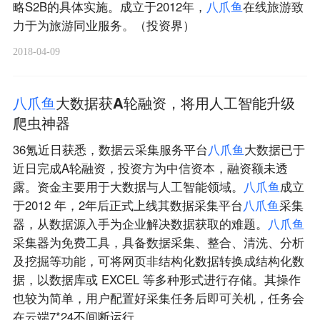
略S2B的具体实施。成立于2012年，
八
爪
鱼
在线旅游致
力于为旅游同业服务。（投资界）
2018-04-09
八
爪
鱼
大数据获A轮融资，将用人工智能升级
爬虫神器
36氪近日获悉，数据云采集服务平台
八
爪
鱼
大数据已于
近日完成A轮融资，投资方为中信资本，融资额未透
露。资金主要用于大数据与人工智能领域。
八
爪
鱼
成立
于2012 年，2年后正式上线其数据采集平台
八
爪
鱼
采集
器，从数据源入手为企业解决数据获取的难题。
八
爪
鱼
采集器为免费工具，具备数据采集、整合、清洗、分析
及挖掘等功能，可将网页非结构化数据转换成结构化数
据，以数据库或 EXCEL 等多种形式进行存储。其操作
也较为简单，用户配置好采集任务后即可关机，任务会
在云端7*24不间断运行。